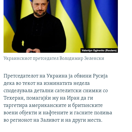
Украинскиот претседател Володимир Зеленски
Претседателот на Украина ја обвини Русија
дека во текот на изминатата недела
споделувала детални сателитски снимки со
Техеран, помагајќи му на Иран да ги
таргетира американските и британските
воени објекти и нафтените и гасните полиња
во регионот на Заливот и на други места.