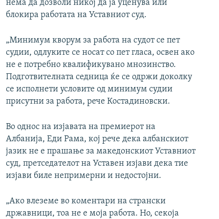
нема да дозволи никој да ја уценува или
блокира работата на Уставниот суд.
„Минимум кворум за работа на судот се пет
судии, одлуките се носат со пет гласа, освен ако
не е потребно квалификувано мнозинство.
Подготвителната седница ќе се одржи доколку
се исполнети условите од минимум судии
присутни за работа, рече Костадиновски.
Во однос на изјавата на премиерот на
Албанија, Еди Рама, кој рече дека албанскиот
јазик не е прашање за македонскиот Уставниот
суд, претседателот на Уставен изјави дека тие
изјави биле непримерни и недостојни.
„Ако влеземе во коментари на странски
државници, тоа не е моја работа. Но, секоја