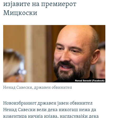
изјавите на премиерот
Мицкоски
Ненад Савески, државен обвинител
Новоизбраниот државен јавен обвинител
Ненад Савески вели дека никогаш нема да
коментира ничија изјава, нагласувајќи дека