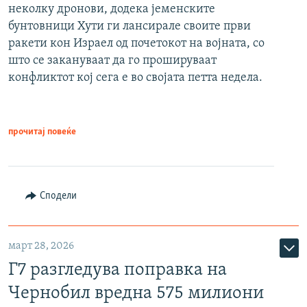
неколку дронови, додека јеменските
бунтовници Хути ги лансирале своите први
ракети кон Израел од почетокот на војната, со
што се закануваат да го прошируваат
конфликтот кој сега е во својата петта недела.
прочитај повеќе
Сподели
март 28, 2026
Г7 разгледува поправка на
Чернобил вредна 575 милиони