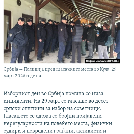
Србија -- Полиција пред гласачките места во Кула, 29
март 2026 година.
Изборниот ден во Србија помина со низа
инциденти. На 29 март се гласаше во десет
српски општини за избор на советници.
Гласањето се одржа со бројни пријавени
нерегуларности на повеќето места, физички
судири и повредени граѓани, активисти и