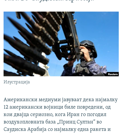
Илустрација
Американски медиуми јавуваат дека најмалку
12 американски војници биле повредени, од
кои двајца сериозно, кога Иран го погодил
воздухопловната база „Принц Султан“ во
Саудиска Арабија со најмалку една ракета и