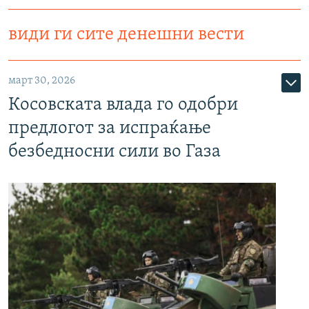
види ги сите денешни вести
март 30, 2026
Косовската влада го одобри
предлогот за испраќање
безбедносни сили во Газа