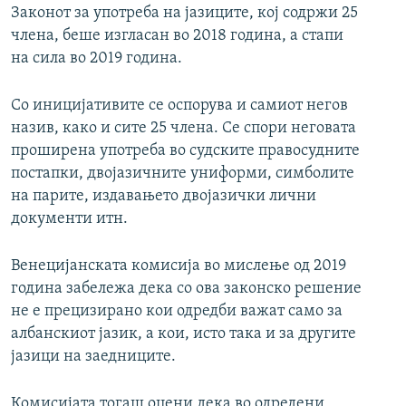
Законот за употреба на јазиците, кој содржи 25
члена, беше изгласан во 2018 година, а стапи
на сила во 2019 година.
Со иницијативите се оспорува и самиот негов
назив, како и сите 25 члена. Се спори неговата
проширена употреба во судските правосудните
постапки, двојазичните униформи, симболите
на парите, издавањето двојазички лични
документи итн.
Венецијанската комисија во мислење од 2019
година забележа дека со ова законско решение
не е прецизирано кои одредби важат само за
албанскиот јазик, а кои, исто така и за другите
јазици на заедниците.
Комисијата тогаш оцени дека во одредени