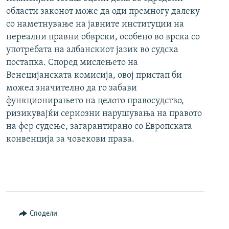
области законот може да оди премногу далеку
со наметнување на јавните институции на
нереални правни обврски, особено во врска со
употребата на албанскиот јазик во судска
постапка. Според мислењето на
Венецијанската комисија, овој пристап би
можел значително да го забави
функционирањето на целото правосудство,
ризикувајќи сериозни нарушувања на правото
на фер судење, загарантирано со Европската
конвенцијa за човекови права.
Сподели