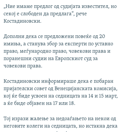
„Ние имаме предлог од судијата известител, но
секој е слободен да предлага“, рече
Костадиновски.
Дополни дека се предложени повеќе од 20
имиња, а станува збор за експерти по уставно
право, меѓународно право, човекови права и
поранешни судии на Европскиот суд за
човекови права.
Костадиновски информираше дека е побаран
пријателски совет од Венецијанската комисија,
кој ќе биде усвоен на седницата на 14 и 15 март,
а ќе биде објавен на 17 или 18.
Тој изрази жалење за недоаѓањето на некои од
неговите колеги на седницата, но истакна дека