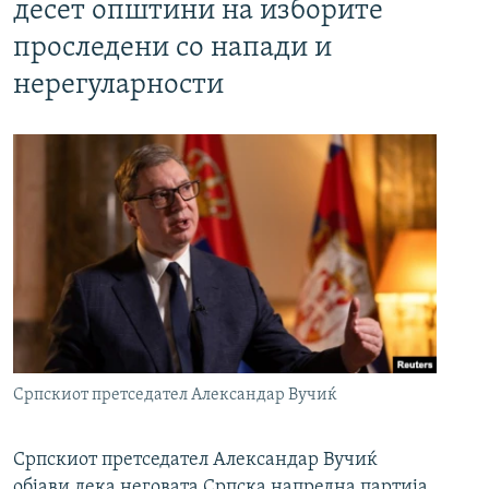
десет општини на изборите
проследени со напади и
нерегуларности
Српскиот претседател Александар Вучиќ
Српскиот претседател Александар Вучиќ
објави дека неговата Српска напредна партија