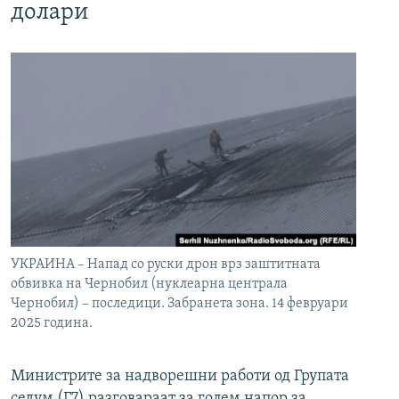
долари
УКРАИНА – Напад со руски дрон врз заштитната
обвивка на Чернобил (нуклеарна централа
Чернобил) – последици. Забранета зона. 14 февруари
2025 година.
Министрите за надворешни работи од Групата
седум (Г7) разговараат за голем напор за