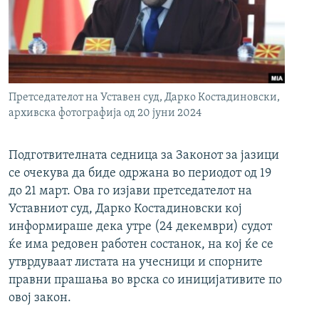
РСЕ веб страници
Претседателот на Уставен суд, Дарко Костадиновски,
архивска фотографија од 20 јуни 2024
Подготвителната седница за Законот за јазици
се очекува да биде одржана во периодот од 19
до 21 март. Ова го изјави претседателот на
Уставниот суд, Дарко Костадиновски кој
информираше дека утре (24 декември) судот
ќе има редовен работен состанок, на кој ќе се
утврдуваат листата на учесници и спорните
правни прашања во врска со иницијативите по
овој закон.