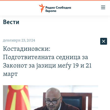
Достапни
линкови
Оди
Вести
на
МАКЕДОНИЈА
содржината
СВЕТ
Оди
декември 23, 2024
ВИЗУЕЛНО
на
Костадиновски:
главната
ВЕСТИ
навигација
Подготвителната седница за
ШТО ТРЕБА ДА ЗНАЕТЕ
Премини
Законот за јазици меѓу 19 и 21
на
ПРИЈАВИ СЕ ЗА ЊУЗЛЕТЕР
март
пребарување
ПОДКАСТ ЗОШТО?
СЛЕДЕТЕ НЕ