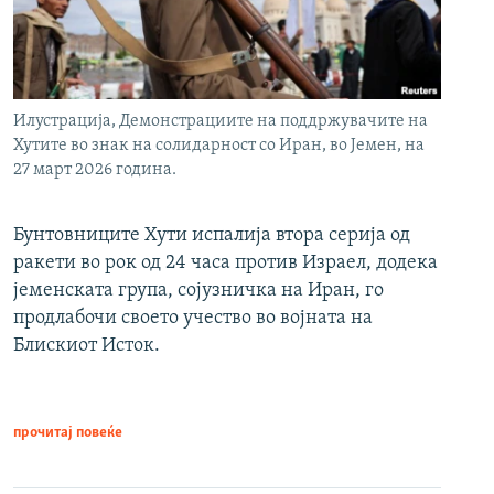
Илустрација, Демонстрациите на поддржувачите на
Хутите во знак на солидарност со Иран, во Јемен, на
27 март 2026 година.
Бунтовниците Хути испалија втора серија од
ракети во рок од 24 часа против Израел, додека
јеменската група, сојузничка на Иран, го
продлабочи своето учество во војната на
Блискиот Исток.
прочитај повеќе