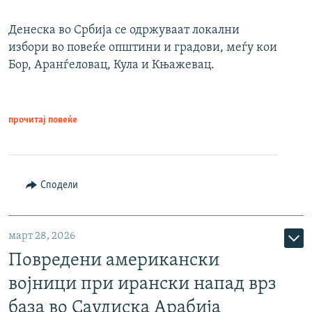
Денеска во Србија се одржуваат локални
избори во повеќе општини и градови, меѓу кои
Бор, Аранѓеловац, Кула и Књажевац.
прочитај повеќе
Сподели
март 28, 2026
Повредени американски
војници при ирански напад врз
база во Саудиска Арабија