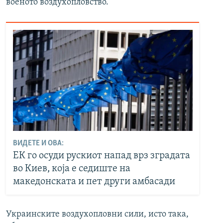
военото воздухопловство.
ВИДЕТЕ И ОВА:
ЕК го осуди рускиот напад врз зградата
во Киев, коja e седиште на
македонската и пет други амбасади
Украинските воздухопловни сили, исто така,