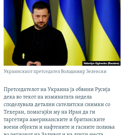
Украинскиот претседател Володимир Зеленски
Претседателот на Украина ја обвини Русија
дека во текот на изминатата недела
споделувала детални сателитски снимки со
Техеран, помагајќи му на Иран да ги
таргетира американските и британските
воени објекти и нафтените и гасните полиња
во регионот на Заливот и на други места.