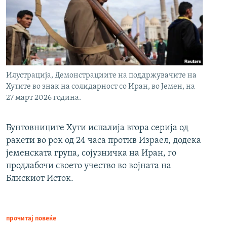
Илустрација, Демонстрациите на поддржувачите на
Хутите во знак на солидарност со Иран, во Јемен, на
27 март 2026 година.
Бунтовниците Хути испалија втора серија од
ракети во рок од 24 часа против Израел, додека
јеменската група, сојузничка на Иран, го
продлабочи своето учество во војната на
Блискиот Исток.
прочитај повеќе