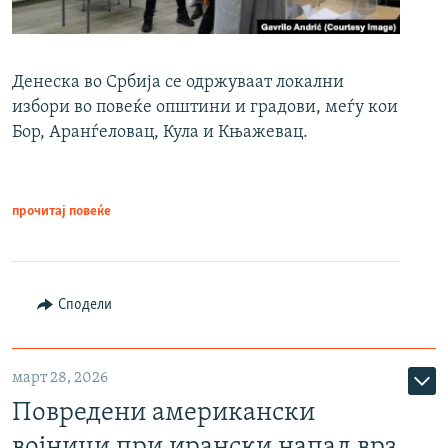
Денеска во Србија се одржуваат локални
избори во повеќе општини и градови, меѓу кои
Бор, Аранѓеловац, Кула и Књажевац.
прочитај повеќе
Сподели
март 28, 2026
Повредени американски
војници при ирански напад врз