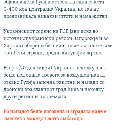
објавија дека Русија истрелала една ракета
С-400 кон централна Украина, но таа не
предизвикала никакви штети и нема жртви.
Украинскиот сервис на РСЕ јави дека во
источниот украински регион Запорожје и во
Харкив соборени беспилотни летала оштетиле
станбени згради, предизвикувајќи жртви.
Вчера (20 декември) Украина неколку часа
беше под општа тревога за воздушен напад
откако Русија започна ракетни и напади со
дронови врз главниот град Киев и неколку
други региони низ земјата.
Во нападот беше погодена и зградата каде е
сместена македонската амбасада.