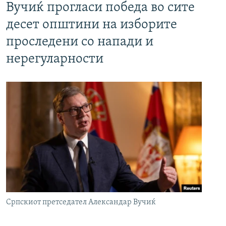
Вучиќ прогласи победа во сите
десет општини на изборите
проследени со напади и
нерегуларности
Српскиот претседател Александар Вучиќ