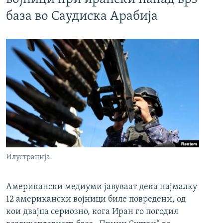
база во Саудиска Арабија
Илустрација
Американски медиуми јавуваат дека најмалку
12 американски војници биле повредени, од
кои двајца сериозно, кога Иран го погодил