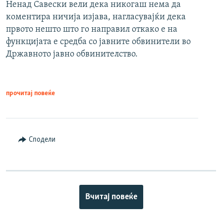
Ненад Савески вели дека никогаш нема да
коментира ничија изјава, нагласувајќи дека
првото нешто што го направил откако е на
функцијата е средба со јавните обвинители во
Државното јавно обвинителство.
прочитај повеќе
Сподели
Вчитај повеќе