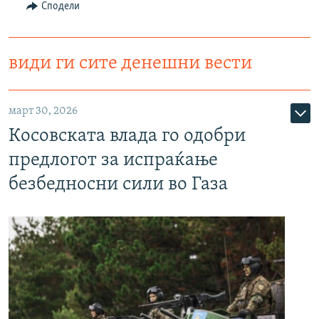
Сподели
види ги сите денешни вести
март 30, 2026
Косовската влада го одобри
предлогот за испраќање
безбедносни сили во Газа