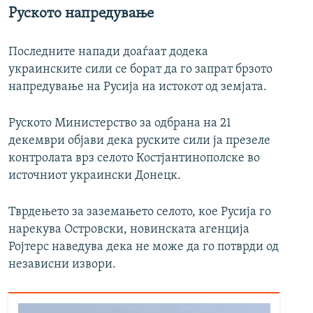
Руското напредување
Последните напади доаѓаат додека
украинските сили се борат да го запрат брзото
напредување на Русија на истокот од земјата.
Руското Министерство за одбрана на 21
декември објави дека руските сили ја презеле
контролата врз селото Костјантинополске во
источниот украински Донецк.
Тврдењето за заземањето селото, кое Русија го
нарекува Островски, новинската агенција
Ројтерс наведува дека не може да го потврди од
независни извори.