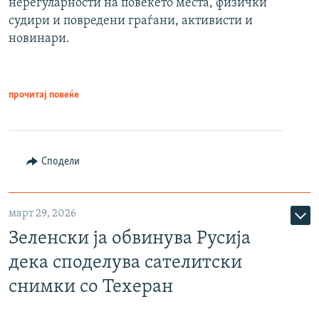
нерегуларности на повеќето места, физички
судири и повредени граѓани, активисти и
новинари.
прочитај повеќе
Сподели
март 29, 2026
Зеленски ја обвинува Русија
дека споделува сателитски
снимки со Техеран