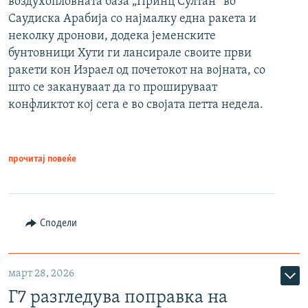
воздухопловната база „Принц Султан“ во
Саудиска Арабија со најмалку една ракета и
неколку дронови, додека јеменските
бунтовници Хути ги лансирале своите први
ракети кон Израел од почетокот на војната, со
што се закануваат да го прошируваат
конфликтот кој сега е во својата петта недела.
прочитај повеќе
Сподели
март 28, 2026
Г7 разгледува поправка на