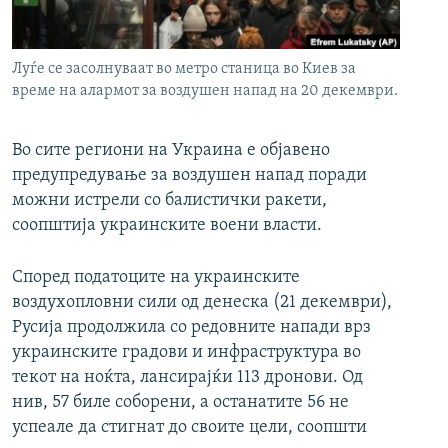
РСЕ веб страници
Луѓе се засолнуваат во метро станица во Киев за
време на алармот за воздушен напад на 20 декември.
Во сите региони на Украина е објавено
предупредување за воздушен напад поради
можни истрели со балистички ракети,
соопштија украинските воени власти.
Според податоците на украинските
воздухопловни сили од денеска (21 декември),
Русија продолжила со редовните напади врз
украинските градови и инфраструктура во
текот на ноќта, лансирајќи 113 дронови. Од
нив, 57 биле соборени, а останатите 56 не
успеале да стигнат до своите цели, соопшти