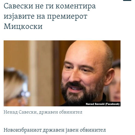
Савески не ги коментира
изјавите на премиерот
Мицкоски
Ненад Савески, државен обвинител
Новоизбраниот државен јавен обвинител