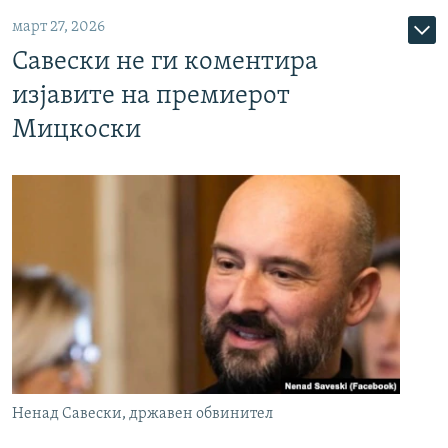
март 27, 2026
Савески не ги коментира
изјавите на премиерот
Мицкоски
Ненад Савески, државен обвинител