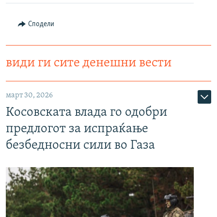
Сподели
види ги сите денешни вести
март 30, 2026
Косовската влада го одобри
предлогот за испраќање
безбедносни сили во Газа