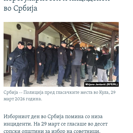
во Србија
Србија -- Полиција пред гласачките места во Кула, 29
март 2026 година.
Изборниот ден во Србија помина со низа
инциденти. На 29 март се гласаше во десет
српски општини за избор на советници.