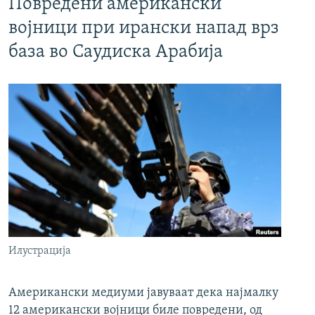
Повредени американски
војници при ирански напад врз
база во Саудиска Арабија
Илустрација
Американски медиуми јавуваат дека најмалку
12 американски војници биле повредени, од