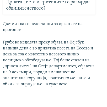
Црната листа и критиките го размрдаа
обвинителството?
Двете лица се недостапни за органите на
прогонот.
Груби во неделата преку објава на Фејсбук
напиша дека е во приватна посета на Косово и
дека за тоа е известено неговото лично
полициско обезбедување. Тој беше ставен на
„црната листа“ на Стејт департментот, објавена
на 9 декември, поради вмешаност во
значителна корупција, политичко мешање и
обиди за оцрнување на судството.