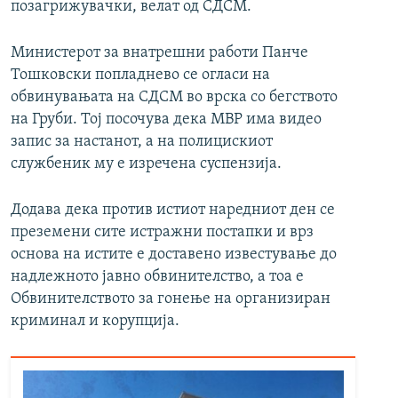
позагрижувачки, велат од СДСМ.
Министерот за внатрешни работи Панче
Тошковски попладнево се огласи на
обвинувањата на СДСМ во врска со бегството
на Груби. Тој посочува дека МВР има видео
запис за настанот, а на полицискиот
службеник му е изречена суспензија.
Додава дека против истиот наредниот ден се
преземени сите истражни постапки и врз
основа на истите е доставено известување до
надлежното јавно обвинителство, а тоа е
Обвинителството за гонење на организиран
криминал и корупција.