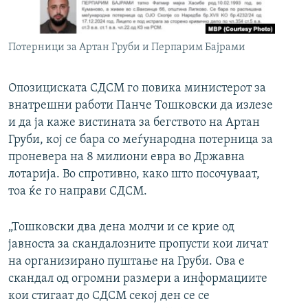
РСЕ веб страници
Потерници за Артан Груби и Перпарим Бајрами
Опозициската СДСМ го повика министерот за
внатрешни работи Панче Тошковски да излезе
и да ја каже вистината за бегството на Артан
Груби, кој се бара со меѓународна потерница за
проневера на 8 милиони евра во Државна
лотарија. Во спротивно, како што посочуваат,
тоа ќе го направи СДСМ.
„Тошковски два дена молчи и се крие од
јавноста за скандалозните пропусти кои личат
на организирано пуштање на Груби. Ова е
скандал од огромни размери а информациите
кои стигаат до СДСМ секој ден се се