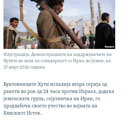
Илустрација, Демонстрациите на поддржувачите на
Хутите во знак на солидарност со Иран, во Јемен, на
27 март 2026 година.
Бунтовниците Хути испалија втора серија од
ракети во рок од 24 часа против Израел, додека
јеменската група, сојузничка на Иран, го
продлабочи своето учество во војната на
Блискиот Исток.