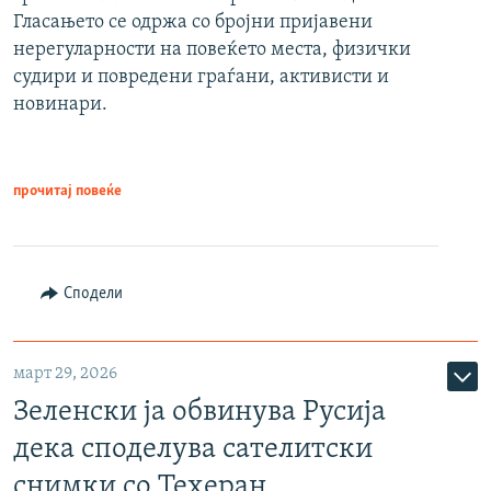
Гласањето се одржа со бројни пријавени
нерегуларности на повеќето места, физички
судири и повредени граѓани, активисти и
новинари.
прочитај повеќе
Сподели
март 29, 2026
Зеленски ја обвинува Русија
дека споделува сателитски
снимки со Техеран