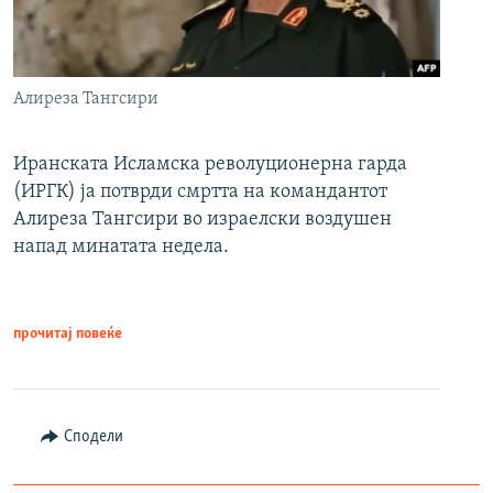
Алиреза Тангсири
Иранската Исламска револуционерна гарда
(ИРГК) ја потврди смртта на командантот
Алиреза Тангсири во израелски воздушен
напад минатата недела.
прочитај повеќе
Сподели