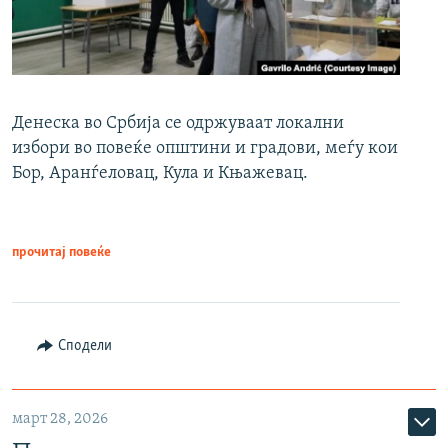
Денеска во Србија се одржуваат локални
избори во повеќе општини и градови, меѓу кои
Бор, Аранѓеловац, Кула и Књажевац.
прочитај повеќе
Сподели
март 28, 2026