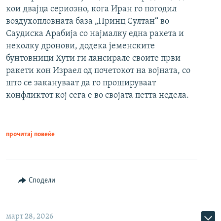
кои двајца сериозно, кога Иран го погодил
воздухопловната база „Принц Султан“ во
Саудиска Арабија со најмалку една ракета и
неколку дронови, додека јеменските
бунтовници Хути ги лансирале своите први
ракети кон Израел од почетокот на војната, со
што се закануваат да го прошируваат
конфликтот кој сега е во својата петта недела.
прочитај повеќе
Сподели
март 28, 2026