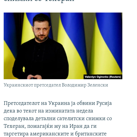
Украинскиот претседател Володимир Зеленски
Претседателот на Украина ја обвини Русија
дека во текот на изминатата недела
споделувала детални сателитски снимки со
Техеран, помагајќи му на Иран да ги
таргетира американските и британските