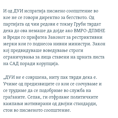
И од ДУИ испратија писмено соопштение во
кое не се говори директно за бегството. Од
партијата од чии редови е токму Груби тврдат
дека до ова немаше да дојде ако ВМРО-ДПМНЕ
и Вреди го прифатеа Законот за рестриктивни
мерки кои го поднесоа нивни министри. Закон
кој предвидуваше воведување строги
ограничувања за лица ставени на црната листа
на САД поради корупција.
„ДУИ не е совршена, ниту пак тврди дека е.
Учиме од предизвиците со кои се соочуваме и
се трудиме да се подобриме во служба на
граѓаните. Сепак, ги отфрламе политичките
кампањи мотивирани од двојни стандарди,
стои во писменото соопштение.