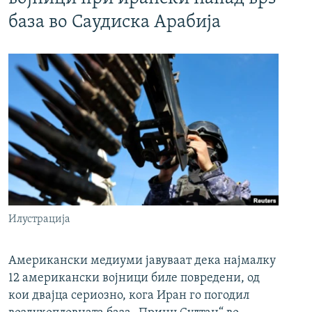
база во Саудиска Арабија
Илустрација
Американски медиуми јавуваат дека најмалку
12 американски војници биле повредени, од
кои двајца сериозно, кога Иран го погодил