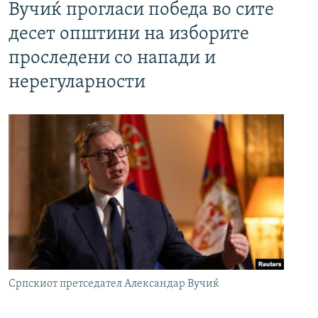
Вучиќ прогласи победа во сите
десет општини на изборите
проследени со напади и
нерегуларности
Српскиот претседател Александар Вучиќ