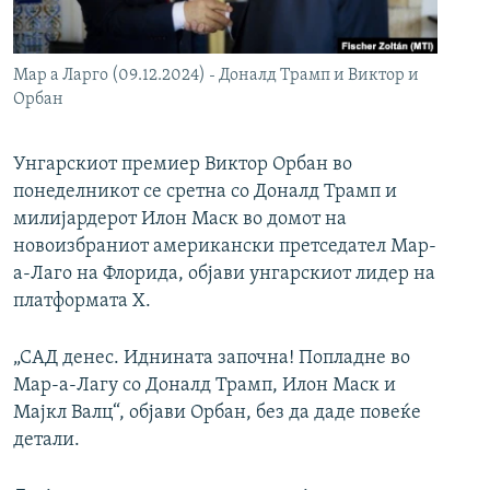
РСЕ веб страници
Мар а Ларго (09.12.2024) - Доналд Трамп и Виктор и
Орбан
Унгарскиот премиер Виктор Орбан во
понеделникот се сретна со Доналд Трамп и
милијардерот Илон Маск во домот на
новоизбраниот американски претседател Мар-
а-Лаго на Флорида, објави унгарскиот лидер на
платформата Х.
„САД денес. Иднината започна! Попладне во
Мар-а-Лагу со Доналд Трамп, Илон Маск и
Мајкл Валц“, објави Орбан, без да даде повеќе
детали.