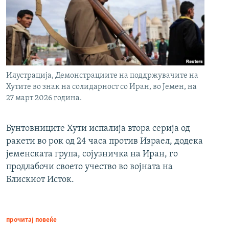
Илустрација, Демонстрациите на поддржувачите на
Хутите во знак на солидарност со Иран, во Јемен, на
27 март 2026 година.
Бунтовниците Хути испалија втора серија од
ракети во рок од 24 часа против Израел, додека
јеменската група, сојузничка на Иран, го
продлабочи своето учество во војната на
Блискиот Исток.
прочитај повеќе