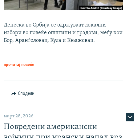
Денеска во Србија се одржуваат локални
избори во повеќе општини и градови, меѓу кои
Бор, Аранѓеловац, Кула и Књажевац.
прочитај повеќе
Сподели
март 28, 2026
Повредени американски
војници при ирански напад врз