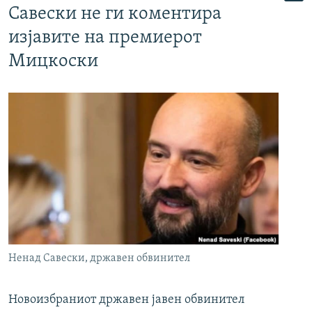
Савески не ги коментира
изјавите на премиерот
Мицкоски
Ненад Савески, државен обвинител
Новоизбраниот државен јавен обвинител