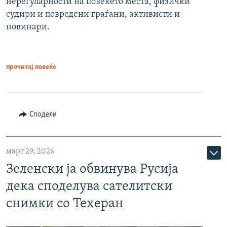
нерегуларности на повеќето места, физички
судири и повредени граѓани, активисти и
новинари.
прочитај повеќе
Сподели
март 29, 2026
Зеленски ја обвинува Русија
дека споделува сателитски
снимки со Техеран