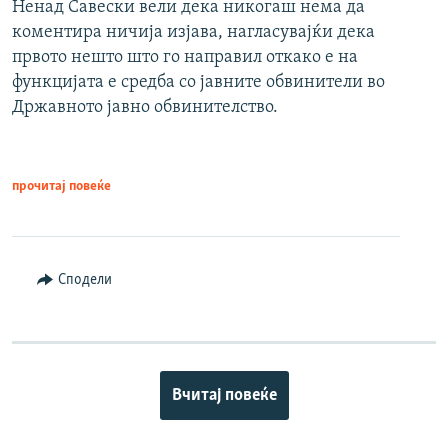
Ненад Савески вели дека никогаш нема да
коментира ничија изјава, нагласувајќи дека
првото нешто што го направил откако е на
функцијата е средба со јавните обвинители во
Државното јавно обвинителство.
прочитај повеќе
Сподели
Вчитај повеќе