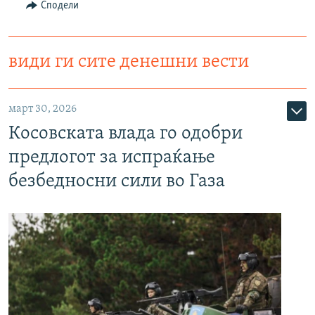
Сподели
види ги сите денешни вести
март 30, 2026
Косовската влада го одобри
предлогот за испраќање
безбедносни сили во Газа