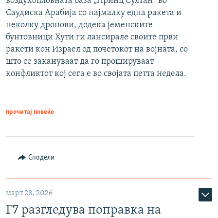
воздухопловната база „Принц Султан“ во
Саудиска Арабија со најмалку една ракета и
неколку дронови, додека јеменските
бунтовници Хути ги лансирале своите први
ракети кон Израел од почетокот на војната, со
што се закануваат да го прошируваат
конфликтот кој сега е во својата петта недела.
прочитај повеќе
Сподели
март 28, 2026
Г7 разгледува поправка на