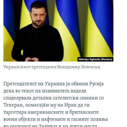
Украинскиот претседател Володимир Зеленски
Претседателот на Украина ја обвини Русија
дека во текот на изминатата недела
споделувала детални сателитски снимки со
Техеран, помагајќи му на Иран да ги
таргетира американските и британските
воени објекти и нафтените и гасните полиња
во регионот на Заливот и на други места.