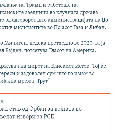
кампања на Трамп и работеше на
иканските заедници во клучната држава
о од одговорот што администрацијата на Џо
отив милитантите во Појасот Газа и Либан.
 Мичиген, додека претходно во 2020-та ја
л Бајден, потсетува Гласот на Америка.
држувач на мирот на Блискиот Исток. Тој ќе
ереси и задоволен сум што го имам во
ијална мрежа „Трут“.
А:
ал став од Орбан за војната во
велат извори за РСЕ