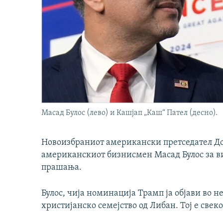
Масад Булос (лево) и Кашјап „Каш“ Пател (десно).
Новоизбраниот американски претседател Д
американскиот бизнисмен Масад Булос за ви
прашања.
Булос, чија номинација Трамп ја објави во н
христијанско семејство од Либан. Тој е свек