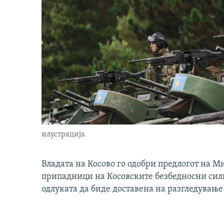
илустрација
Владата на Косово го одобри предлогот на М
припадници на Косовските безбедносни сили 
одлуката да биде доставена на разгледување