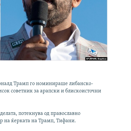
оналд Трамп го номинираше либанско-
сок советник за арапски и блискоисточни
еделата, потекнува од православно
ор на ќерката на Трамп, Тифани.