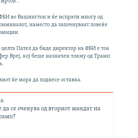
 мртов“.
 ФБИ во Вашингтон и ќе испрати многу од
 криминалот, наместо да започнуваат повеќе
рмации.
 целта Пател да биде директор на ФБИ е тоа
фер Вреј, кој беше назначен токму од Трамп
а.
миот ќе мора да поднесе оставка.
А:
да се очекува од вториот мандат на
рамп?