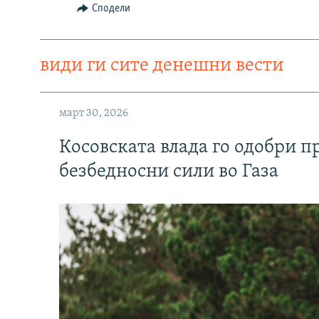
Сподели
види ги сите денешни вести
март 30, 2026
Косовската влада го одобри п
безбедносни сили во Газа