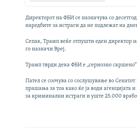
Директорот на ФБИ се назначува со десетгод
наредбите за истраги да не подлежат на дн
Сепак, Трамп веќе отпушти еден директор на
го назначи Вреј.
Трамп тврди дека ФБИ е „сериозно скршено“ 
Пател се соочува со сослушување во Сенатот 
прашања за тоа како ќе ја води агенцијата и
за криминални истраги и уште 25.000 врабо