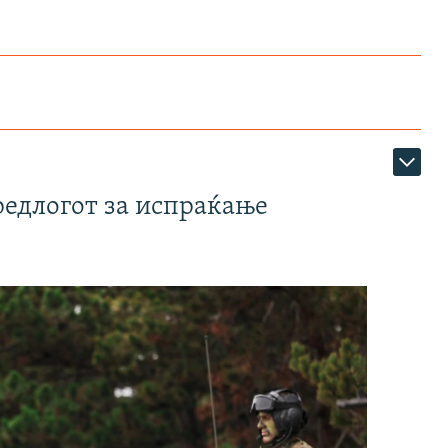
редлогот за испраќање