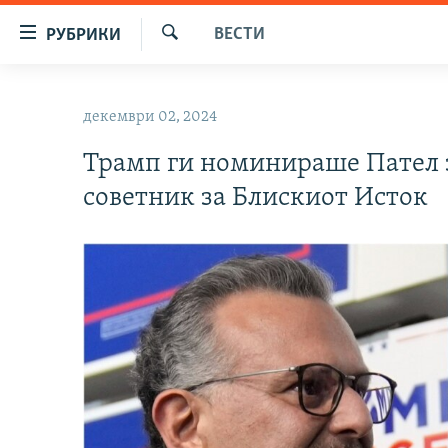
Достапни
ВЕСТИ
РУБРИКИ
линкови
Барај
Оди
МАКЕДОНИЈА
на
декември 02, 2024
СВЕТ
содржината
Оди
Трамп ги номинираше Пател з
ВИЗУЕЛНО
на
советник за Блискиот Исток
ВЕСТИ
главната
навигација
ШТО ТРЕБА ДА ЗНАЕТЕ
Премини
ПРИЈАВИ СЕ ЗА ЊУЗЛЕТЕР
на
пребарување
ПОДКАСТ ЗОШТО?