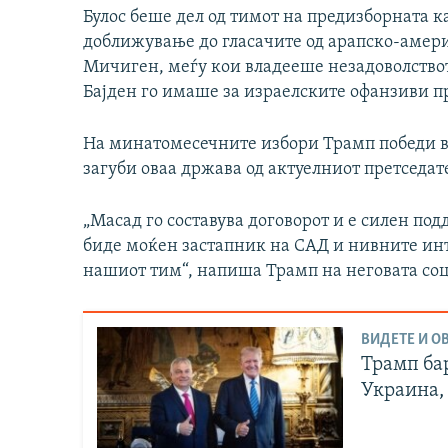
Булос беше дел од тимот на предизборната 
доближување до гласачите од арапско-амер
Мичиген, меѓу кои владееше незадоволствот
Бајден го имаше за израелските офанзиви пр
На минатомесечните избори Трамп победи во
загуби оваа држава од актуелниот претседате
„Масад го составува договорот и е силен под
биде моќен застапник на САД и нивните инт
нашиот тим“, напиша Трамп на неговата соц
ВИДЕТЕ И ОВ
Трамп бар
Украина, 