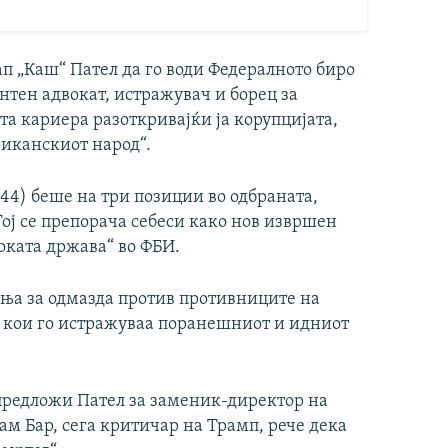
 „Каш“ Пател да го води Федералното биро
антен адвокат, истражувач и борец за
ата кариера разоткривајќи ја корупцијата,
риканскиот народ“.
44) беше на три позиции во одбраната,
ој се препорача себеси како нов извршен
боката држава“ во ФБИ.
ања за одмазда против противниците на
И кои го истражуваа поранешниот и идниот
 предложи Пател за заменик-директор на
ам Бар, сега критичар на Трамп, рече дека