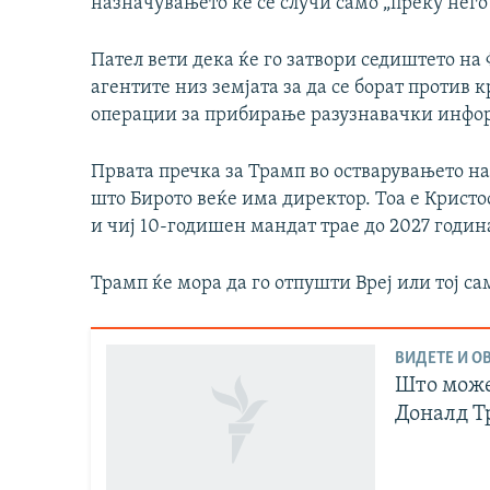
назначувањето ќе се случи само „преку него
Пател вети дека ќе го затвори седиштето на
агентите низ земјата за да се борат против
операции за прибирање разузнавачки инфо
Првата пречка за Трамп во остварувањето на
што Бирото веќе има директор. Тоа е Кристо
и чиј 10-годишен мандат трае до 2027 годин
Трамп ќе мора да го отпушти Вреј или тој са
ВИДЕТЕ И ОВ
Што може 
Доналд Т