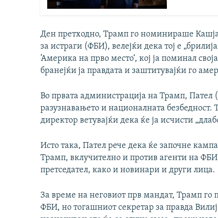
Ден претходно, Трамп го номинираше Кашјап
за истраги (ФБИ), велејќи дека тој е „брилиј
’Америка на прво место‘, кој ја поминал свој
бранејќи ја правдата и заштитувајќи го аме
Во првата администрација на Трамп, Пател (
разузнавањето и националната безбедност. Т
директор ветувајќи дека ќе ја исчисти „дла
Исто така, Пател рече дека ќе започне камп
Трамп, вклучително и против агенти на ФБ
претседател, како и новинари и други лица.
За време на неговиот прв мандат, Трамп го
ФБИ, но тогашниот секретар за правда Вилиј