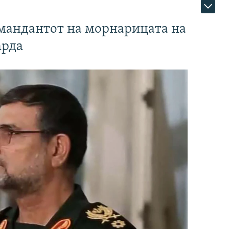
омандантот на морнарицата на
арда