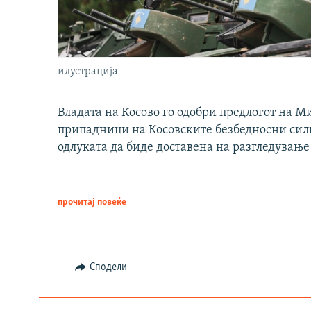
илустрација
Владата на Косово го одобри предлогот на М
припадници на Косовските безбедносни сили 
одлуката да биде доставена на разгледување
прочитај повеќе
Сподели