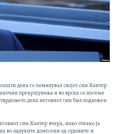
општи дека го помилувал својот син Хантер
 даночни прекршувања и во врска со носење
со тврдењето дека неговиот син бил подложен
говиот син Хантер вчера, иако откако ја
ша во одлуките донесени од судовите и