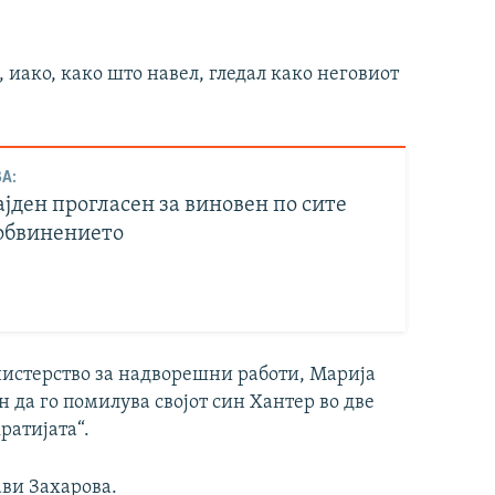
а, иако, како што навел, гледал како неговиот
А:
јден прогласен за виновен по сите
 обвинението
нистерство за надворешни работи, Марија
 да го помилува својот син Хантер во две
ратијата“.
ави Захарова.