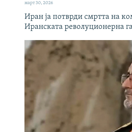
март 30, 2026
Иран ја потврди смртта на к
Иранската револуционерна г