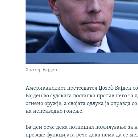
Хантер Бајден
Американскиот претседател Џозеф Бајден со
Бајден во судската постапка против него за
огнено оружје, а својата одлука ја оправда 
на неправедно гонење.
Бајден рече дека потпишал помилување за не
презеде функцијата рече дека нема да се ме