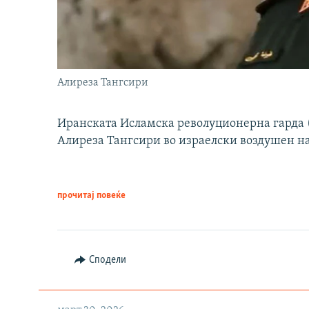
Алиреза Тангсири
Иранската Исламска револуционерна гарда (
Алиреза Тангсири во израелски воздушен н
прочитај повеќе
Сподели