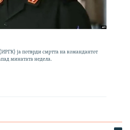
ИРГК) ја потврди смртта на командантот
апад минатата недела.