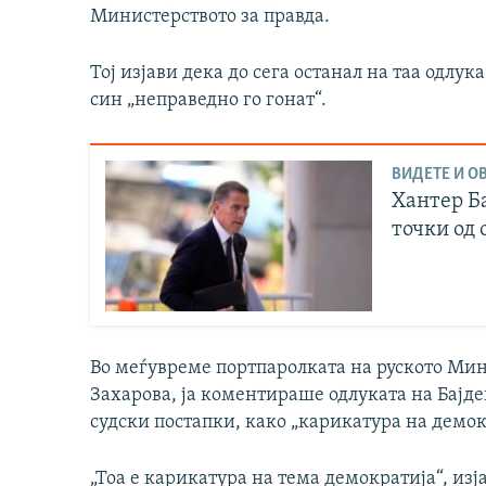
Министерството за правда.
Тој изјави дека до сега останал на таа одлук
син „неправедно го гонат“.
ВИДЕТЕ И ОВ
Хантер Ба
точки од
Во меѓувреме портпаролката на руското Ми
Захарова, ја коментираше одлуката на Бајден
судски постапки, како „карикатура на демок
„Тоа е карикатура на тема демократија“, изј