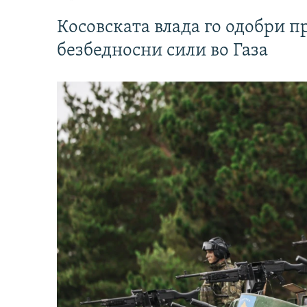
Косовската влада го одобри п
безбедносни сили во Газа