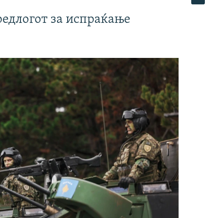
редлогот за испраќање