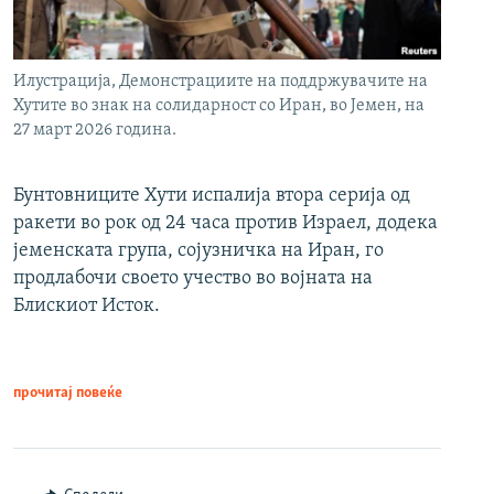
Илустрација, Демонстрациите на поддржувачите на
Хутите во знак на солидарност со Иран, во Јемен, на
27 март 2026 година.
Бунтовниците Хути испалија втора серија од
ракети во рок од 24 часа против Израел, додека
јеменската група, сојузничка на Иран, го
продлабочи своето учество во војната на
Блискиот Исток.
прочитај повеќе