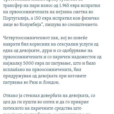
трансфер на пари износ од 1.965 евра испратил
на првоосомничената на нејзина сметка во
Португалија, а 150 евра испратил кон физичко
лице во Колумбија“, пишува во соопштението.
Четвртоосомничениот пак, кој во повеќе
наврати бил корисник на сексуални услуги од
една од девојките, дури и со одобрување на
првоосомничената и со паричен надоместок од
најмалку 5000 евра по патување, што и било
исплаќано на првоосомничената, бил
придружуван од девојката при неговите
патувања во Рим и Лондон.
Откако ја стекнал довербата на девојката, со
цел да ги пушти во оптек и да го прикрие
потеклото на паричните средства што