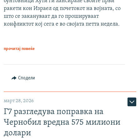
бунтовници Хути ги лансирале своите први
ракети кон Израел од почетокот на војната, со
што се закануваат да го прошируваат
конфликтот кој сега е во својата петта недела.
прочитај повеќе
Сподели
март 28, 2026
Г7 разгледува поправка на
Чернобил вредна 575 милиони
долари