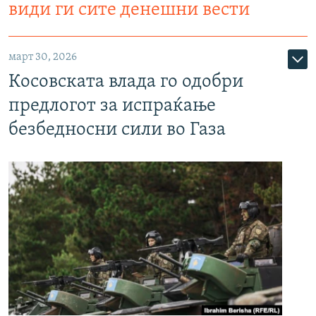
види ги сите денешни вести
март 30, 2026
Косовската влада го одобри
предлогот за испраќање
безбедносни сили во Газа