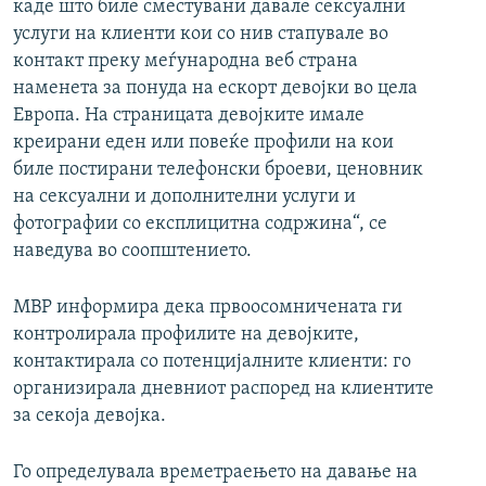
каде што биле сместувани давале сексуални
услуги на клиенти кои со нив стапувале во
контакт преку меѓународна веб страна
наменета за понуда на ескорт девојки во цела
Европа. На страницата девојките имале
креирани еден или повеќе профили на кои
биле постирани телефонски броеви, ценовник
на сексуални и дополнителни услуги и
фотографии со експлицитна содржина“, се
наведува во соопштението.
МВР информира дека првоосомничената ги
контролирала профилите на девојките,
контактирала со потенцијалните клиенти: го
организирала дневниот распоред на клиентите
за секоја девојка.
Го определувала времетраењето на давање на