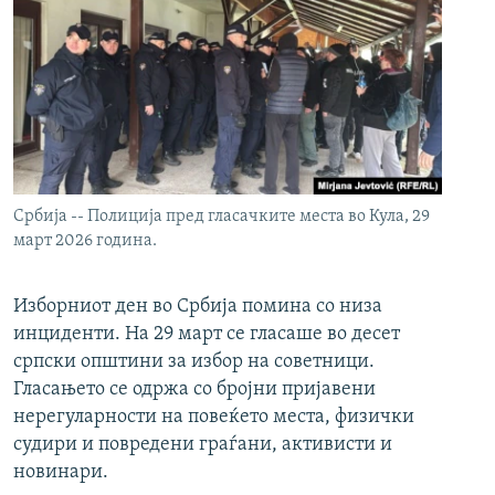
Србија -- Полиција пред гласачките места во Кула, 29
март 2026 година.
Изборниот ден во Србија помина со низа
инциденти. На 29 март се гласаше во десет
српски општини за избор на советници.
Гласањето се одржа со бројни пријавени
нерегуларности на повеќето места, физички
судири и повредени граѓани, активисти и
новинари.