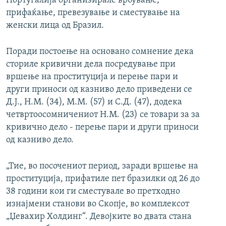
Португалија организирале врбување,
прифаќање, превезување и сместување на
женски лица од Бразил.
Поради постоење на основано сомнение дека
сториле кривични дела посредување при
вршење на проституција и перење пари и
други приноси од казниво дело приведени се
Д.Ј., Н.М. (34), М.М. (57) и С.Д. (47), додека
четвртоосомничениот Н.М. (23) се товари за за
кривично дело - перење пари и други приноси
од казниво дело.
„Тие, во посочениот период, заради вршење на
проституција, прифатиле пет бразилки од 26 до
38 години кои ги сместувале во претходно
изнајмени станови во Скопје, во комплексот
„Џевахир Холдинг“. Девојките во двата стана