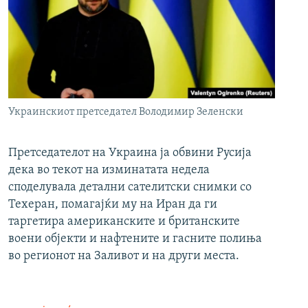
Украинскиот претседател Володимир Зеленски
Претседателот на Украина ја обвини Русија
дека во текот на изминатата недела
споделувала детални сателитски снимки со
Техеран, помагајќи му на Иран да ги
таргетира американските и британските
воени објекти и нафтените и гасните полиња
во регионот на Заливот и на други места.