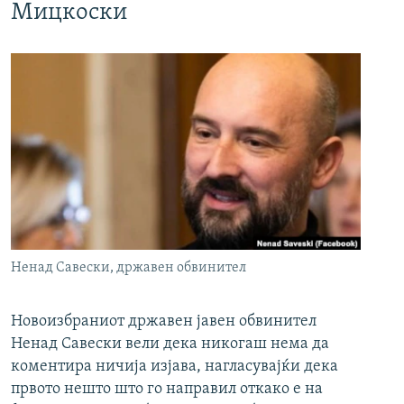
Мицкоски
Ненад Савески, државен обвинител
Новоизбраниот државен јавен обвинител
Ненад Савески вели дека никогаш нема да
коментира ничија изјава, нагласувајќи дека
првото нешто што го направил откако е на