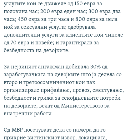
услугите кои се движеле од 150 евра за
половина час; 200 евра еден час; 300 евра два
часа; 450 евра за три часа и 800 евра за цела
ноќ за сексуални услуги; одобрувала
дополнителни услуги за клиентите кои чинеле
од 70 евра и повеќе; и гарантирала за
безбедноста на девојките.
За нејзиниот ангажман добивала 30% од
заработувачката на девојките што ја делела со
второ и третоосомничениот кои пак
организирале прифаќање, превоз, сместување,
безбедност и грижа за секојдневните потреби
на девојките, велат од Министерството за
внатрешни работи.
Од МВР посочуваат дека со намера да го
прикрие вистинскиот извор, локацијата,