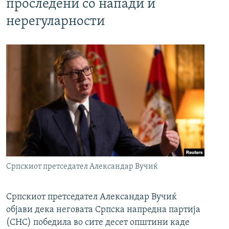
проследени со напади и
нерегуларности
Српскиот претседател Александар Вучиќ
Српскиот претседател Александар Вучиќ
објави дека неговата Српска напредна партија
(СНС) победила во сите десет општини каде