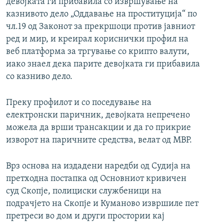
девојката ги прибавила со извршување на
казнивото дело „Оддавање на проституција“ по
чл.19 од Законот за прекршоци против јавниот
ред и мир, и креирал кориснички профил на
веб платформа за тргување со крипто валути,
иако знаел дека парите девојката ги прибавила
со казниво дело.
Преку профилот и со поседување на
електронски паричник, девојката непречено
можела да врши трансакции и да го прикрие
изворот на паричните средства, велат од МВР.
Врз основа на издадени наредби од Судија на
претходна постапка од Основниот кривичен
суд Скопје, полициски службеници на
подрачјето на Скопје и Куманово извршиле пет
претреси во дом и други простории кај