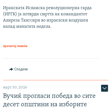
Иранската Исламска револуционерна гарда
(ИРГК) ја потврди смртта на командантот
Алиреза Тангсири во израелски воздушен
напад минатата недела.
прочитај повеќе
Сподели
март 30, 2026
Вучиќ прогласи победа во сите
десет општини на изборите