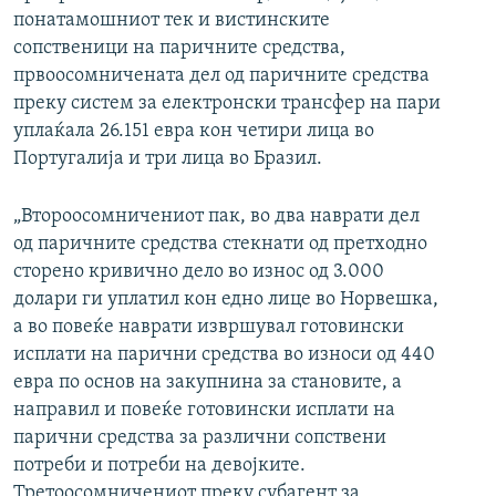
понатамошниот тек и вистинските
сопственици на паричните средства,
првоосомничената дел од паричните средства
преку систем за електронски трансфер на пари
уплаќала 26.151 евра кон четири лица во
Португалија и три лица во Бразил.
„Второосомничениот пак, во два наврати дел
од паричните средства стекнати од претходно
сторено кривично дело во износ од 3.000
долари ги уплатил кон едно лице во Норвешка,
а во повеќе наврати извршувал готовински
исплати на парични средства во износи од 440
евра по основ на закупнина за становите, а
направил и повеќе готовински исплати на
парични средства за различни сопствени
потреби и потреби на девојките.
Третоосомничениот преку субагент за