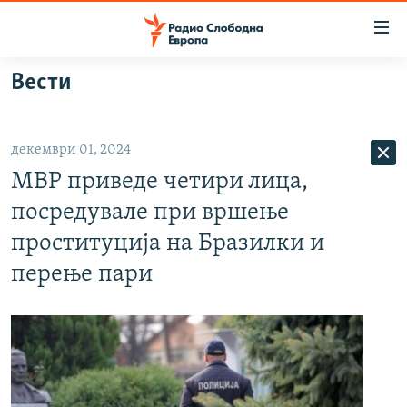
Достапни
линкови
Оди
Вести
на
МАКЕДОНИЈА
содржината
СВЕТ
Оди
декември 01, 2024
ВИЗУЕЛНО
на
МВР приведе четири лица,
главната
ВЕСТИ
навигација
посредувале при вршење
ШТО ТРЕБА ДА ЗНАЕТЕ
Премини
проституција на Бразилки и
на
ПРИЈАВИ СЕ ЗА ЊУЗЛЕТЕР
перење пари
пребарување
ПОДКАСТ ЗОШТО?
СЛЕДЕТЕ НЕ