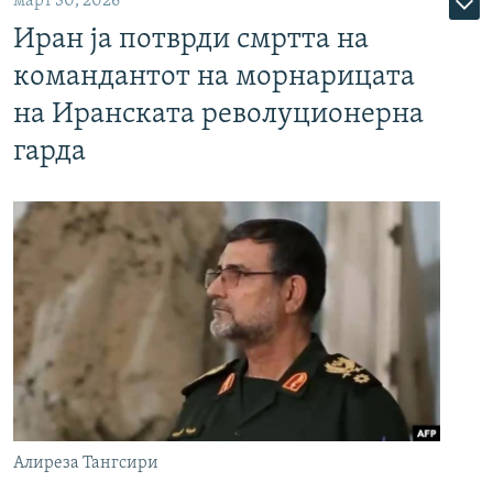
март 30, 2026
Иран ја потврди смртта на
командантот на морнарицата
на Иранската револуционерна
гарда
Алиреза Тангсири