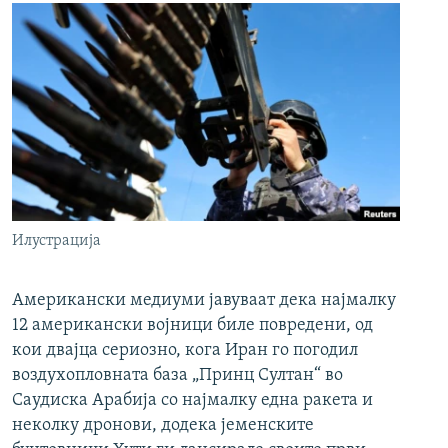
Илустрација
Американски медиуми јавуваат дека најмалку
12 американски војници биле повредени, од
кои двајца сериозно, кога Иран го погодил
воздухопловната база „Принц Султан“ во
Саудиска Арабија со најмалку една ракета и
неколку дронови, додека јеменските