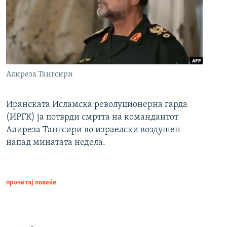
Алиреза Тангсири
Иранската Исламска револуционерна гарда
(ИРГК) ја потврди смртта на командантот
Алиреза Тангсири во израелски воздушен
напад минатата недела.
прочитај повеќе