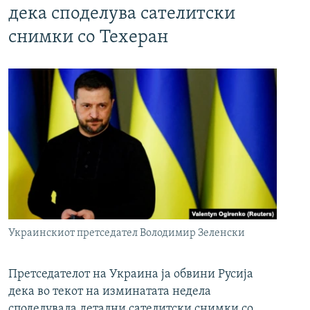
дека споделува сателитски
снимки со Техеран
Украинскиот претседател Володимир Зеленски
Претседателот на Украина ја обвини Русија
дека во текот на изминатата недела
споделувала детални сателитски снимки со