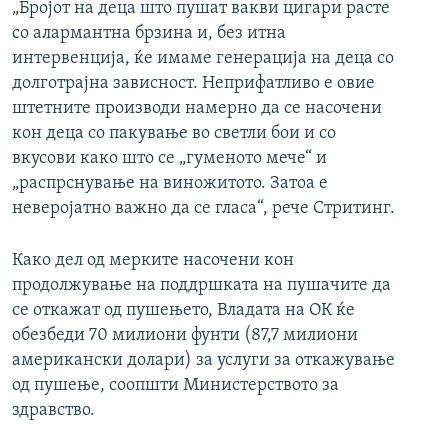
„Бројот на деца што пушат вакви цигари расте
со алармантна брзина и, без итна
интервенција, ќе имаме генерација на деца со
долготрајна зависност. Неприфатливо е овие
штетните производи намерно да се насочени
кон деца со пакување во светли бои и со
вкусови како што се „гуменото мече“ и
„распрснување на виножитото. Затоа е
неверојатно важно да се гласа“, рече Стритинг.
Како дел од мерките насочени кон
продолжување на поддршката на пушачите да
се откажат од пушењето, Владата на ОК ќе
обезбеди 70 милиони фунти (87,7 милиони
американски долари) за услуги за откажување
од пушење, соопшти Министерството за
здравство.