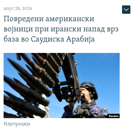
март 28, 2026
Повредени американски
војници при ирански напад врз
база во Саудиска Арабија
Илустрација