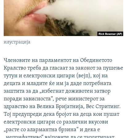
РСЕ веб страници
илустрација
Членовите на парламентот на Обединетото
Кралство треба да гласаат за законот за пушење
тутун и електронски цигари (вејп), кој на
децата и младите ќе им ја даде потребната
заштита за да „избегнат доживотен затвор
поради зависноста“, рече министерот за
здравство на Велика Бријатнија, Вес Стритинг.
Тој предупреди дека бројот на деца кои пушат
електронски цигари со различни вкусови
„расте со алармантна брзина“ и дека е
„неприфатливо“ вајповите да се таргетираат