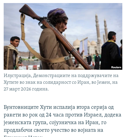
Илустрација, Демонстрациите на поддржувачите на
Хутите во знак на солидарност со Иран, во Јемен, на
27 март 2026 година.
Бунтовниците Хути испалија втора серија од
ракети во рок од 24 часа против Израел, додека
јеменската група, сојузничка на Иран, го
продлабочи своето учество во војната на