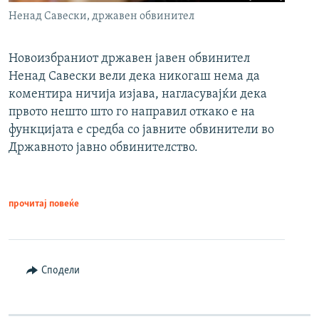
Ненад Савески, државен обвинител
Новоизбраниот државен јавен обвинител
Ненад Савески вели дека никогаш нема да
коментира ничија изјава, нагласувајќи дека
првото нешто што го направил откако е на
функцијата е средба со јавните обвинители во
Државното јавно обвинителство.
прочитај повеќе
Сподели