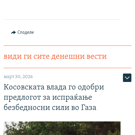
Сподели
види ги сите денешни вести
март 30, 2026
Косовската влада го одобри
предлогот за испраќање
безбедносни сили во Газа