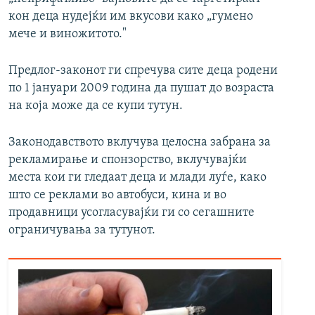
кон деца нудејќи им вкусови како „гумено
мече и виножитото."
Предлог-законот ги спречува сите деца родени
по 1 јануари 2009 година да пушат до возраста
на која може да се купи тутун.
Законодавството вклучува целосна забрана за
рекламирање и спонзорство, вклучувајќи
места кои ги гледаат деца и млади луѓе, како
што се реклами во автобуси, кина и во
продавници усогласувајќи ги со сегашните
ограничувања за тутунот.