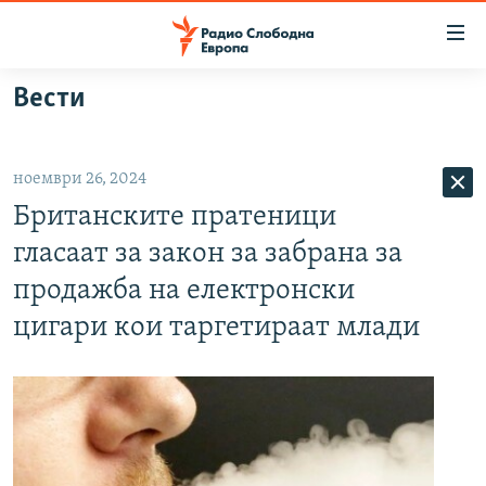
Достапни
линкови
Оди
Вести
на
МАКЕДОНИЈА
содржината
СВЕТ
Оди
ноември 26, 2024
ВИЗУЕЛНО
на
Британските пратеници
главната
ВЕСТИ
навигација
гласаат за закон за забрана за
ШТО ТРЕБА ДА ЗНАЕТЕ
Премини
продажба на електронски
на
ПРИЈАВИ СЕ ЗА ЊУЗЛЕТЕР
цигари кои таргетираат млади
пребарување
ПОДКАСТ ЗОШТО?
СЛЕДЕТЕ НЕ