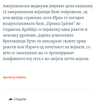
Американски медиуми јавуваат дека најмалку
12 американски војници биле повредени, од
кои двајца сериозно, кога Иран го погодил
воздухопловната база „Принц Султан“ во
Саудиска Арабија со најмалку една ракета и
неколку дронови, додека јеменските
бунтовници Хути ги лансирале своите први
ракети кон Израел од почетокот на војната, со
што се закануваат да го прошируваат
конфликтот кој сега е во својата петта недела.
прочитај повеќе
Сподели