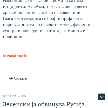
Изборниот ден во Србија помина со низа
инциденти. На 29 март се гласаше во десет
српски општини за избор на советници.
Гласањето се одржа со бројни пријавени
нерегуларности на повеќето места, физички
судири и повредени граѓани, активисти и
новинари.
прочитај повеќе
Сподели
март 29, 2026
Зеленски ја обвинува Русија