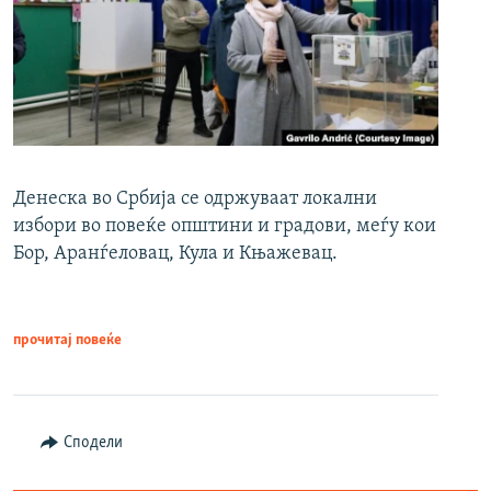
Денеска во Србија се одржуваат локални
избори во повеќе општини и градови, меѓу кои
Бор, Аранѓеловац, Кула и Књажевац.
прочитај повеќе
Сподели