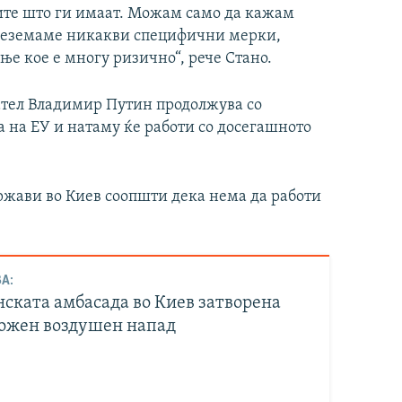
иите што ги имаат. Можам само да кажам
 преземаме никакви специфични мерки,
е кое е многу ризично“, рече Стано.
дател Владимир Путин продолжува со
 на ЕУ и натаму ќе работи со досегашното
ржави во Киев соопшти дека нема да работи
А:
ската амбасада во Киев затворена
ожен воздушен напад