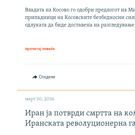
Владата на Косово го одобри предлогот на М
припадници на Косовските безбедносни сили 
одлуката да биде доставена на разгледување
прочитај повеќе
Сподели
март 30, 2026
Иран ја потврди смртта на к
Иранската револуционерна г