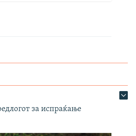
редлогот за испраќање