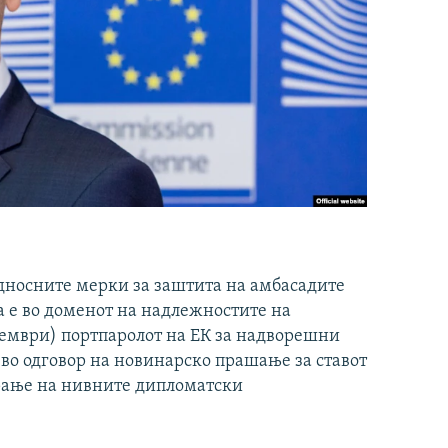
дносните мерки за заштита на амбасадите
а е во доменот на надлежностите на
оември) портпаролот на ЕК за надворешни
 во одговор на новинарско прашање за ставот
орање на нивните дипломатски