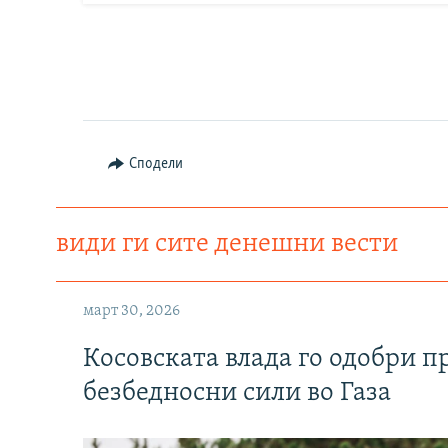
Сподели
види ги сите денешни вести
март 30, 2026
Косовската влада го одобри п
безбедносни сили во Газа