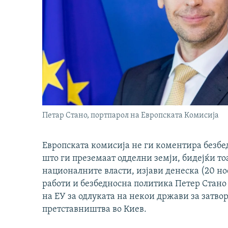
Петар Стано, портпарол на Европската Комисија
Европската комисија не ги коментира безбе
што ги преземаат одделни земји, бидејќи то
националните власти, изјави денеска (20 н
работи и безбедносна политика Петер Стано
на ЕУ за одлуката на некои држави за затв
претставништва во Киев.