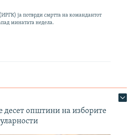
ИРГК) ја потврди смртта на командантот
апад минатата недела.
те десет општини на изборите
гуларности