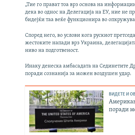
„Тие го прават тоа врз основа на информац
дека во однос на Делегација на ЕУ, ние не
бидејќи таа веќе функционира во опкружувањ
Според него, во услови кога рускиот претсе
жестоките напади врз Украина, делегацијата
ниво на подготвеност.
Инаку денеска амбасадата на Сединетите Д
поради сознанија за можен воздушен удар.
ВИДЕТЕ И ОВ
Американ
поради м