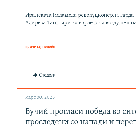
Иранската Исламска револуционерна гарда (
Алиреза Тангсири во израелски воздушен н
прочитај повеќе
Сподели
март 30, 2026
Вучиќ прогласи победа во си
проследени со напади и нере