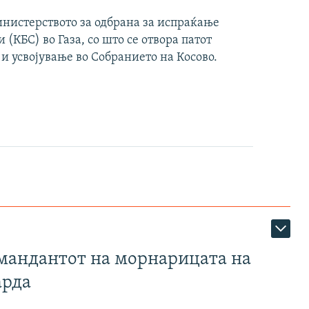
инистерството за одбрана за испраќање
(КБС) во Газа, со што се отвора патот
 и усвојување во Собранието на Косово.
омандантот на морнарицата на
арда