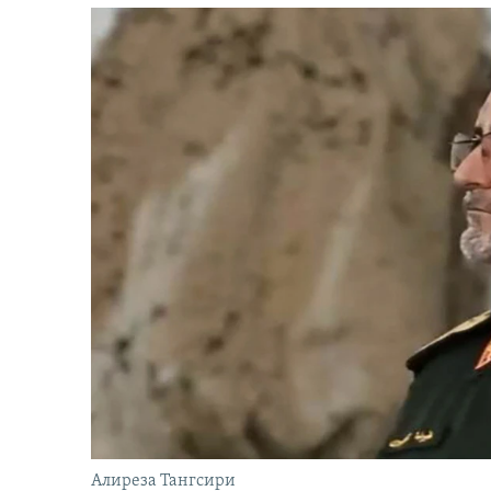
Алиреза Тангсири