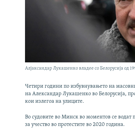
Алјаксандар Лукашенко владее со Белорусија од 19
Четири години по избувнувањето на масовн
на Александар Лукашенко во Белорусија, пр
кои излегоа на улиците.
Во судовите во Минск во моментов се водат 
за учество во протестите во 2020 година.