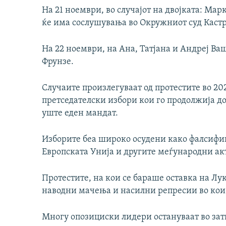
На 21 ноември, во случајот на двојката: М
ќе има сослушувања во Окружниот суд Каст
На 22 ноември, на Ана, Татјана и Андреј В
Фрунзе.
Случаите произлегуваат од протестите во 20
претседателски избори кои го продолжија 
уште еден мандат.
Изборите беа широко осудени како фалсифи
Европската Унија и другите меѓународни ак
Протестите, на кои се бараше оставка на Лу
наводни мачења и насилни репресии во кои 
Многу опозициски лидери остануваат во зат