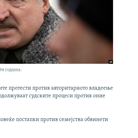
94 година.
ите протести против авторитарното владеење
одолжуваат судските процеси против оние
повеќе постапки против семејства обвинети