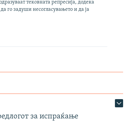
одразуваат тековната репресија, додека
да го задуши несогласувањето и да ја
редлогот за испраќање