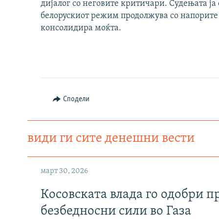
дијалог со неговите критичари. Судењата ја 
белорускиот режим продолжува со напорите 
консолидира моќта.
Сподели
види ги сите денешни вести
март 30, 2026
Косовската влада го одобри п
безбедносни сили во Газа