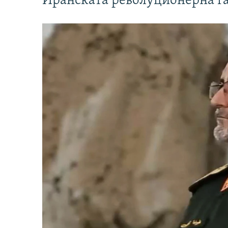
Иранската револуционерна г