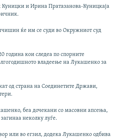
арк Куницки и Ирина Пратазанова-Куницкаја
ричник.
ашчишин ќе им се суди во Окружниот суд
20 година кои следеа по спорните
долгогодишното владеење на Лукашенко за
кат од страна на Соединетите Држави,
тери.
кашенко, беа дочекани со масовни апсења,
загинаа неколку луѓе.
вор или во егзил, додека Лукашенко одбива