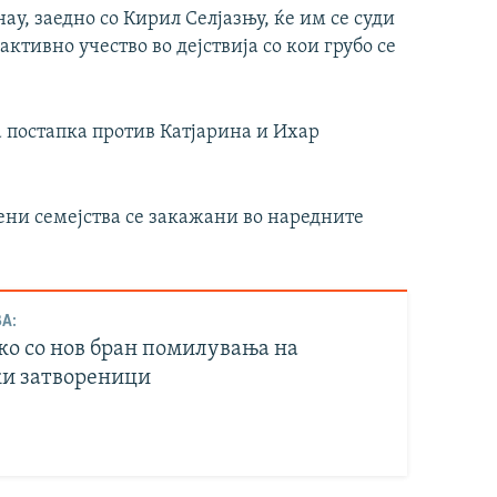
у, заедно со Кирил Селјазњу, ќе им се суди
активно учество во дејствија со кои грубо се
 постапка против Катјарина и Ихар
ни семејства се закажани во наредните
А:
о со нов бран помилувања на
и затвореници