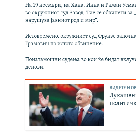
На 19 ноември, на Хана, Инна и Раман Усмана
во окружниот суд Завод. Тие се обвинети за „
нарушува јавниот ред и мир“.
Истовремено, окружниот суд Фрунзе започна
Грамович по истото обвинение.
Понатамошни судења во кои ќе бидат вклуче
денови.
ВИДЕТЕ И ОВ
Лукашенк
политичк