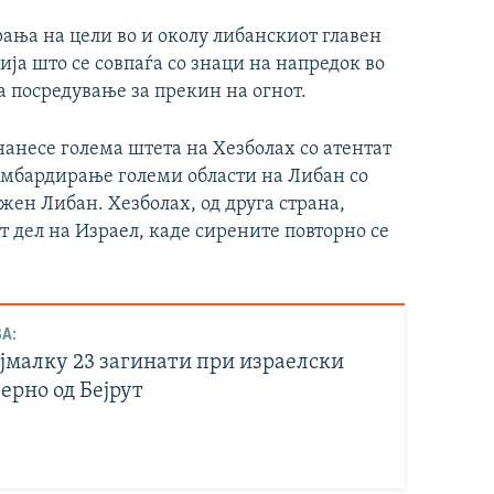
ња на цели во и околу либанскиот главен
ија што се совпаѓа со знаци на напредок во
 посредување за прекин на огнот.
нанесе голема штета на Хезболах со атентат
бомбардирање големи области на Либан со
жен Либан. Хезболах, од друга страна,
 дел на Израел, каде сирените повторно се
А:
јмалку 23 загинати при израелски
ерно од Бејрут