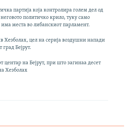
тичка партија која контролира голем дел од
 неговото политичко крило, туку само
 има места во либанскиот парламент.
в Хезболах, цел на серија воздушни напади
 град Бејрут.
т центар на Бејрут, при што загинаа десет
на Хезболах