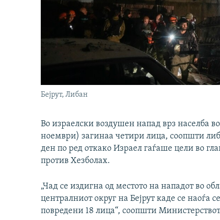
Бејрут, Либан
Во израелски воздушен напад врз населба во
ноември) загинаа четири лица, соопшти либ
ден по ред откако Израел гаѓаше цели во гл
против Хезболах.
„Чад се издигна од местото на нападот во обл
централниот округ на Бејрут каде се наоѓа с
повредени 18 лица“, соопшти Министерствот