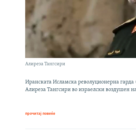
Алиреза Тангсири
Иранската Исламска револуционерна гарда (
Алиреза Тангсири во израелски воздушен н
прочитај повеќе