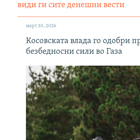
види ги сите денешни вести
март 30, 2026
Косовската влада го одобри п
безбедносни сили во Газа