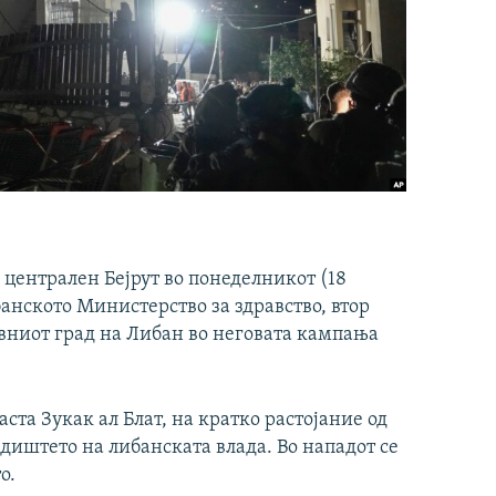
 централен Бејрут во понеделникот (18
анското Министерство за здравство, втор
авниот град на Либан во неговата кампања
аста Зукак ал Блат, на кратко растојание од
едиштето на либанската влада. Во нападот се
о.