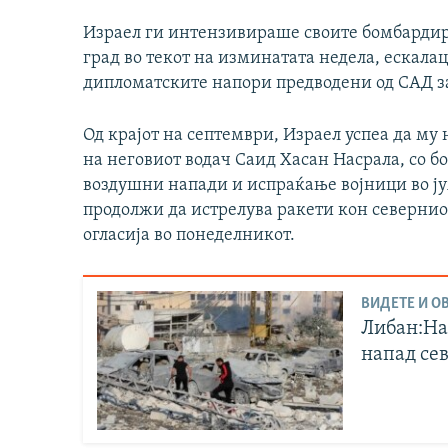
Израел ги интензивираше своите бомбардира
град во текот на изминатата недела, ескалац
дипломатските напори предводени од САД за
Од крајот на септември, Израел успеа да му 
на неговиот водач Саид Хасан Насрала, со 
воздушни напади и испраќање војници во ју
продолжи да истрелува ракети кон северниот
огласија во понеделникот.
ВИДЕТЕ И ОВ
Либан:На
напад сев