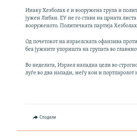
Инаку Хезболах
е и вооружена група и поли
јужен Либан. ЕУ не го стави на црната листа
вооруженото. Политичката партија Хезболах
Од почетокот на израелската офанзива проти
беа јужните упоришта на групата во главниот
Во неделата, Израел нападна цели во строгио
луѓе во два напади, меѓу кои и портпаролот 
Сподели