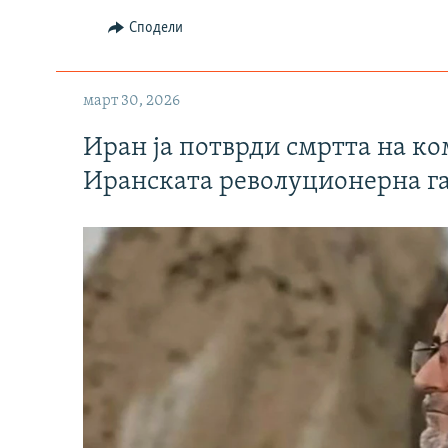
Сподели
март 30, 2026
Иран ја потврди смртта на к
Иранската револуционерна г