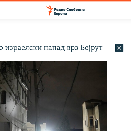
о израелски напад врз Бејрут