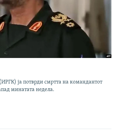
ИРГК) ја потврди смртта на командантот
апад минатата недела.