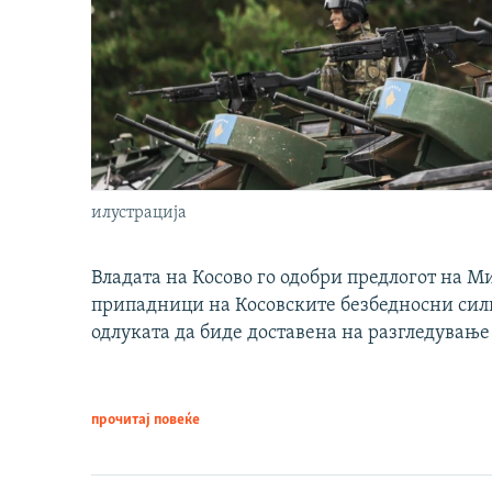
илустрација
Владата на Косово го одобри предлогот на М
припадници на Косовските безбедносни сили 
одлуката да биде доставена на разгледување
прочитај повеќе