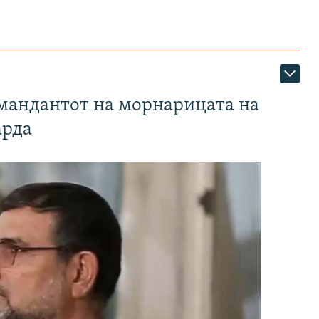
омандантот на морнарицата на
арда