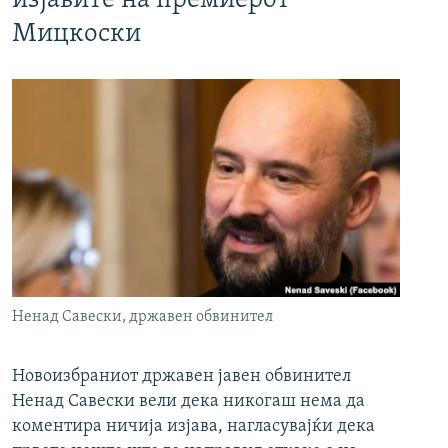
изјавите на премиерот
Мицкоски
Ненад Савески, државен обвинител
Новоизбраниот државен јавен обвинител
Ненад Савески вели дека никогаш нема да
коментира ничија изјава, нагласувајќи дека