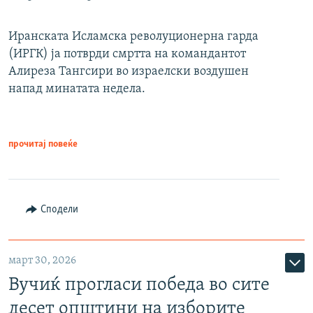
Иранската Исламска револуционерна гарда
(ИРГК) ја потврди смртта на командантот
Алиреза Тангсири во израелски воздушен
напад минатата недела.
прочитај повеќе
Сподели
март 30, 2026
Вучиќ прогласи победа во сите
десет општини на изборите