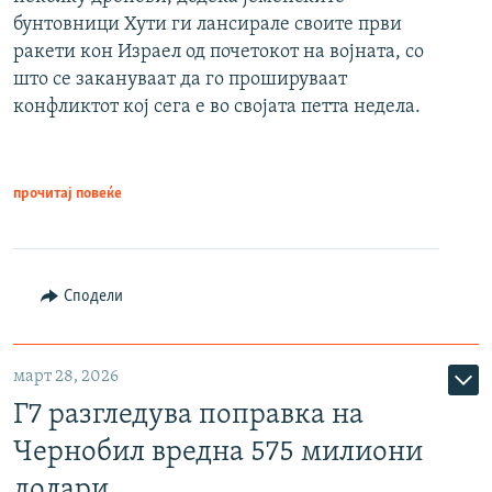
бунтовници Хути ги лансирале своите први
ракети кон Израел од почетокот на војната, со
што се закануваат да го прошируваат
конфликтот кој сега е во својата петта недела.
прочитај повеќе
Сподели
март 28, 2026
Г7 разгледува поправка на
Чернобил вредна 575 милиони
долари