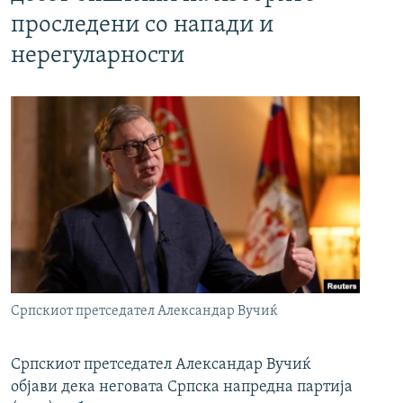
проследени со напади и
нерегуларности
Српскиот претседател Александар Вучиќ
Српскиот претседател Александар Вучиќ
објави дека неговата Српска напредна партија