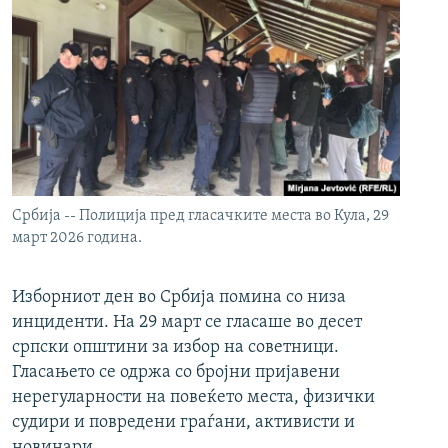
Србија -- Полиција пред гласачките места во Кула, 29
март 2026 година.
Изборниот ден во Србија помина со низа
инциденти. На 29 март се гласаше во десет
српски општини за избор на советници.
Гласањето се одржа со бројни пријавени
нерегуларности на повеќето места, физички
судири и повредени граѓани, активисти и
новинари.