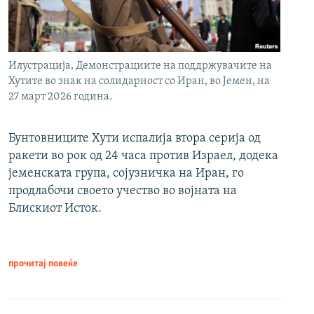
Илустрација, Демонстрациите на поддржувачите на
Хутите во знак на солидарност со Иран, во Јемен, на
27 март 2026 година.
Бунтовниците Хути испалија втора серија од
ракети во рок од 24 часа против Израел, додека
јеменската група, сојузничка на Иран, го
продлабочи своето учество во војната на
Блискиот Исток.
прочитај повеќе