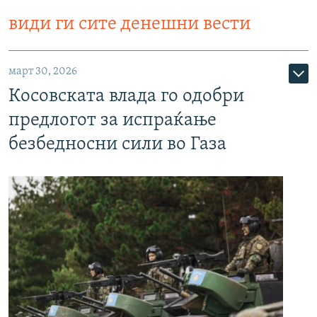
види ги сите денешни вести
март 30, 2026
Косовската влада го одобри
предлогот за испраќање
безбедносни сили во Газа