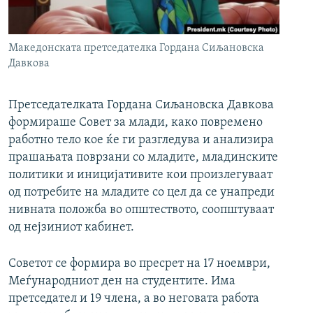
РСЕ веб страници
Македонската претседателка Гордана Сиљановска
Давкова
Претседателката Гордана Сиљановска Давкова
формираше Совет за млади, како повремено
работно тело кое ќе ги разгледува и анализира
прашањата поврзани со младите, младинските
политики и иницијативите кои произлегуваат
од потребите на младите со цел да се унапреди
нивната положба во општеството, соопштуваат
од нејзиниот кабинет.
Советот се формира во пресрет на 17 ноември,
Меѓународниот ден на студентите. Има
претседател и 19 члена, а во неговата работа