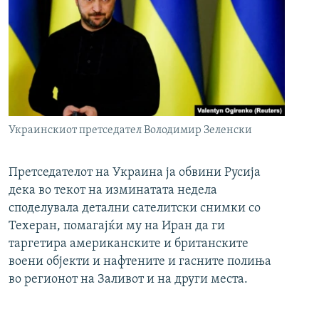
Украинскиот претседател Володимир Зеленски
Претседателот на Украина ја обвини Русија
дека во текот на изминатата недела
споделувала детални сателитски снимки со
Техеран, помагајќи му на Иран да ги
таргетира американските и британските
воени објекти и нафтените и гасните полиња
во регионот на Заливот и на други места.