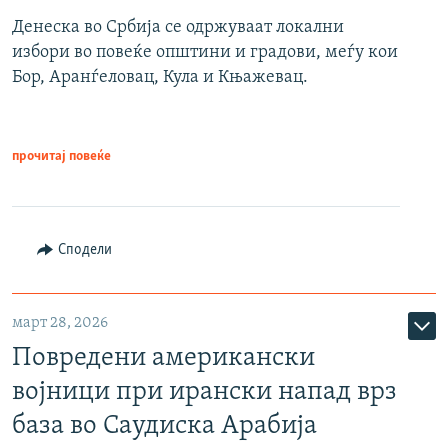
Денеска во Србија се одржуваат локални
избори во повеќе општини и градови, меѓу кои
Бор, Аранѓеловац, Кула и Књажевац.
прочитај повеќе
Сподели
март 28, 2026
Повредени американски
војници при ирански напад врз
база во Саудиска Арабија