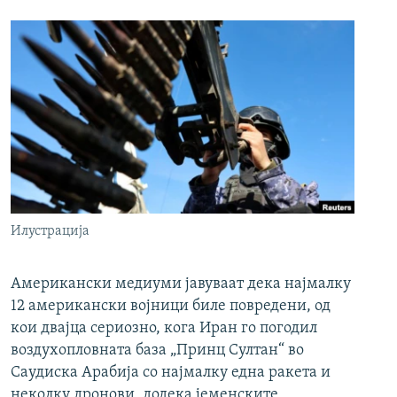
Илустрација
Американски медиуми јавуваат дека најмалку
12 американски војници биле повредени, од
кои двајца сериозно, кога Иран го погодил
воздухопловната база „Принц Султан“ во
Саудиска Арабија со најмалку една ракета и
неколку дронови, додека јеменските