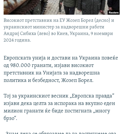
РСЕ веб страници
Високиот претставник на ЕУ Жозеп Борел (десно) и
украинскиот министер за надворешни работи
Андриј Сибиха (лево) во Киев, Украина, 9 ноември
2024 година.
Европската унија и достави на Украина повеќе
од 980.000 гранати, изјави високиот
претставник на Унијата за надворешна
политика и безбедност, Жозеп Борел.
Тој за украинскиот весник „Европска правда“
изјави дека целта за испорака на вкупно еден
милион гранати ќе биде постигната „многу
брзо“.