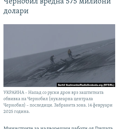
Чернобил вредна 575 милиони
долари
УКРАИНА – Напад со руски дрон врз заштитната
обвивка на Чернобил (нуклеарна централа
Чернобил) – последици. Забранета зона. 14 февруари
2025 година.
Министрите за надворешни работи од Групата