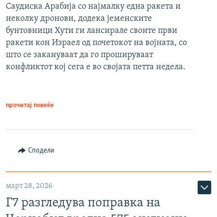
Саудиска Арабија со најмалку една ракета и
неколку дронови, додека јеменските
бунтовници Хути ги лансирале своите први
ракети кон Израел од почетокот на војната, со
што се закануваат да го прошируваат
конфликтот кој сега е во својата петта недела.
прочитај повеќе
Сподели
март 28, 2026
Г7 разгледува поправка на