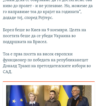
„Знам дека се обврзавме да го достигнеме ова
ниво до пролет - и не успеавме. Но, можеме да
го направиме тоа до крајот на годината“,
додаде тој, според Ројтерс.
Борел беше во Киев на 9 ноември. Целта на
посетата беше да се убеди Украина во
поддршката на Брисел.
Тоа е прва посета на висок европски
функционер по победата на републиканецот
Доналд Трамп на претседателските избори во
САД.