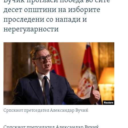
Вучиќ прогласи победа во сите
десет општини на изборите
проследени со напади и
нерегуларности
Српскиот претседател Александар Вучиќ
Српскиот претседател Александар Вучиќ