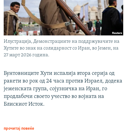
Илустрација, Демонстрациите на поддржувачите на
Хутите во знак на солидарност со Иран, во Јемен, на
27 март 2026 година.
Бунтовниците Хути испалија втора серија од
ракети во рок од 24 часа против Израел, додека
јеменската група, сојузничка на Иран, го
продлабочи своето учество во војната на
Блискиот Исток.
прочитај повеќе