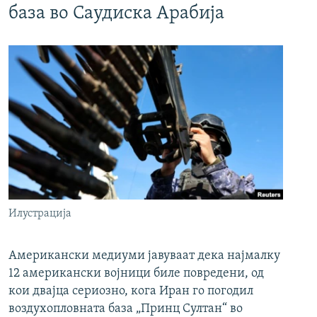
база во Саудиска Арабија
Илустрација
Американски медиуми јавуваат дека најмалку
12 американски војници биле повредени, од
кои двајца сериозно, кога Иран го погодил
воздухопловната база „Принц Султан“ во