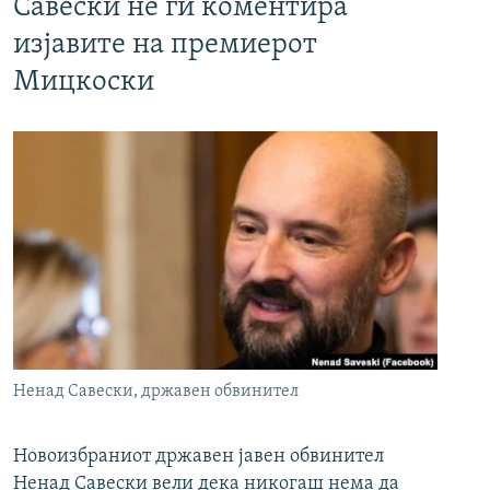
Савески не ги коментира
изјавите на премиерот
Мицкоски
Ненад Савески, државен обвинител
Новоизбраниот државен јавен обвинител
Ненад Савески вели дека никогаш нема да