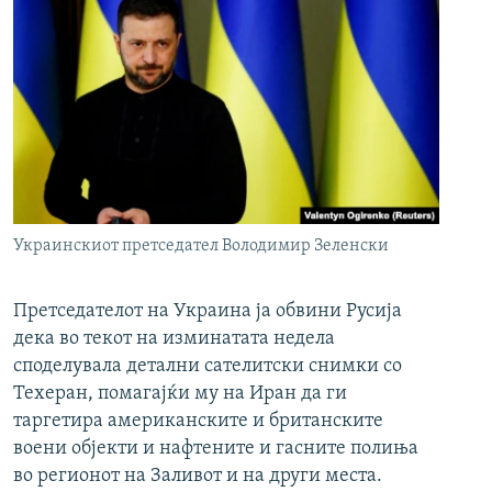
Украинскиот претседател Володимир Зеленски
Претседателот на Украина ја обвини Русија
дека во текот на изминатата недела
споделувала детални сателитски снимки со
Техеран, помагајќи му на Иран да ги
таргетира американските и британските
воени објекти и нафтените и гасните полиња
во регионот на Заливот и на други места.