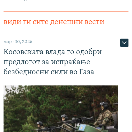
види ги сите денешни вести
март 30, 2026
Косовската влада го одобри
предлогот за испраќање
безбедносни сили во Газа