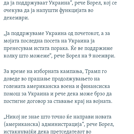
да ја поддржуваат Украина“, рече Борел, кој се
очекува да ја напушти функцијата во
декември.
„Ја поддржуваме Украина од почетокот, а за
мојата последна посета на Украина ја
пренесувам истата порака. Ќе ве поддржиме
колку што можеме“, рече Борел на 9 ноември.
За време на изборната кампања, Трамп го
доведе во прашање продолжувањето на
големата американска воена и финансиска
помош за Украина и рече дека може брзо да
постигне договор за ставање крај на војната.
„Никој не знае што точно ќе направи новата
(американска) администрација“, рече Борел,
истакнувајќи дека претседателот во