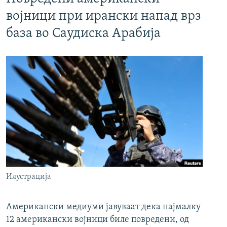
војници при ирански напад врз
база во Саудиска Арабија
Илустрација
Американски медиуми јавуваат дека најмалку
12 американски војници биле повредени, од