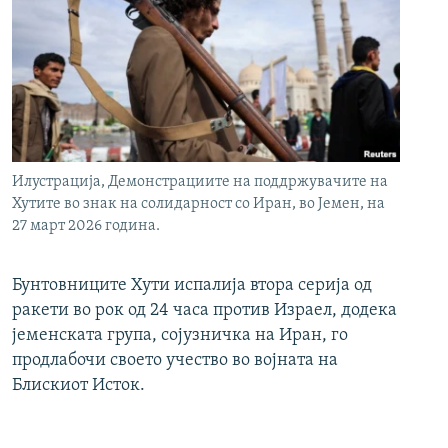
Илустрација, Демонстрациите на поддржувачите на
Хутите во знак на солидарност со Иран, во Јемен, на
27 март 2026 година.
Бунтовниците Хути испалија втора серија од
ракети во рок од 24 часа против Израел, додека
јеменската група, сојузничка на Иран, го
продлабочи своето учество во војната на
Блискиот Исток.