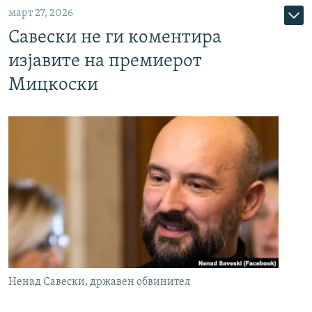
март 27, 2026
Савески не ги коментира
изјавите на премиерот
Мицкоски
Ненад Савески, државен обвинител