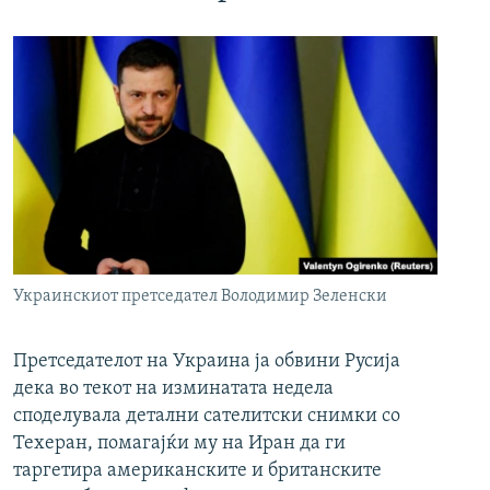
Украинскиот претседател Володимир Зеленски
Претседателот на Украина ја обвини Русија
дека во текот на изминатата недела
споделувала детални сателитски снимки со
Техеран, помагајќи му на Иран да ги
таргетира американските и британските