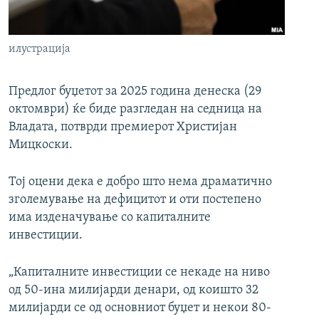
РСЕ веб страници
илустрација
Предлог буџетот за 2025 година денеска (29
октомври) ќе биде разгледан на седница на
Владата, потврди премиерот Христијан
Мицкоски.
Тој оцени дека е добро што нема драматично
зголемување на дефицитот и оти постепено
има изденачување со капиталните
инвестиции.
„Капиталните инвестиции се некаде на ниво
од 50-ина милијарди денари, од коишто 32
милијарди се од основниот буџет и некои 80-