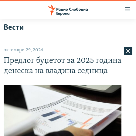
Достапни
линкови
Оди
Вести
на
МАКЕДОНИЈА
содржината
СВЕТ
Оди
октомври 29, 2024
ВИЗУЕЛНО
на
Предлог буџетот за 2025 година
главната
ВЕСТИ
навигација
денеска на владина седница
ШТО ТРЕБА ДА ЗНАЕТЕ
Премини
на
ПРИЈАВИ СЕ ЗА ЊУЗЛЕТЕР
пребарување
ПОДКАСТ ЗОШТО?
СЛЕДЕТЕ НЕ