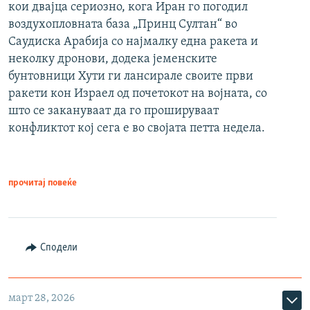
кои двајца сериозно, кога Иран го погодил
воздухопловната база „Принц Султан“ во
Саудиска Арабија со најмалку една ракета и
неколку дронови, додека јеменските
бунтовници Хути ги лансирале своите први
ракети кон Израел од почетокот на војната, со
што се закануваат да го прошируваат
конфликтот кој сега е во својата петта недела.
прочитај повеќе
Сподели
март 28, 2026