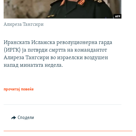
Алиреза Тангсири
Иранската Исламска револуционерна гарда
(ИРГК) ја потврди смртта на командантот
Алиреза Тангсири во израелски воздушен
напад минатата недела.
прочитај повеќе
Сподели