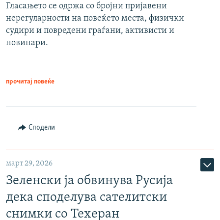
Гласањето се одржа со бројни пријавени
нерегуларности на повеќето места, физички
судири и повредени граѓани, активисти и
новинари.
прочитај повеќе
Сподели
март 29, 2026
Зеленски ја обвинува Русија
дека споделува сателитски
снимки со Техеран