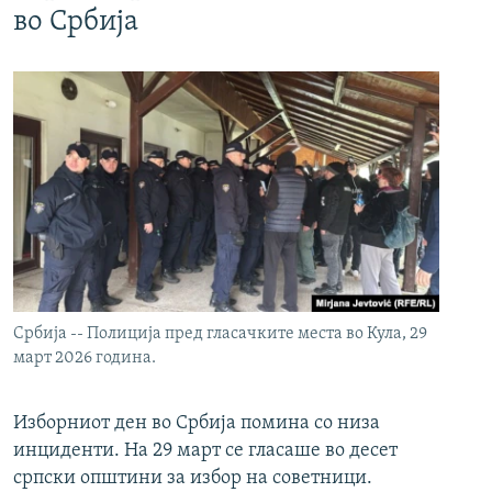
во Србија
Србија -- Полиција пред гласачките места во Кула, 29
март 2026 година.
Изборниот ден во Србија помина со низа
инциденти. На 29 март се гласаше во десет
српски општини за избор на советници.