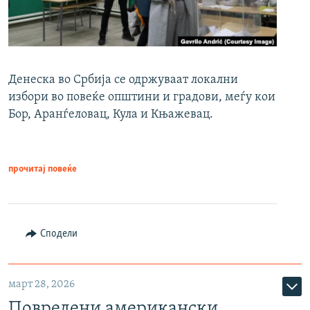
Денеска во Србија се одржуваат локални
избори во повеќе општини и градови, меѓу кои
Бор, Аранѓеловац, Кула и Књажевац.
прочитај повеќе
Сподели
март 28, 2026
Повредени американски