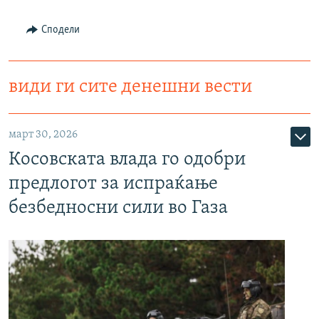
Сподели
види ги сите денешни вести
март 30, 2026
Косовската влада го одобри
предлогот за испраќање
безбедносни сили во Газа