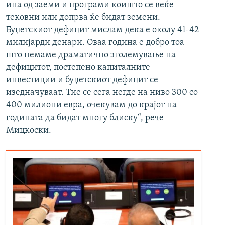
ина од заеми и програми коишто се веќе
тековни или допрва ќе бидат земени.
Буџетскиот дефицит мислам дека е околу 41-42
милијарди денари. Оваа година е добро тоа
што немаме драматично зголемување на
дефицитот, постепено капиталните
инвестиции и буџетскиот дефицит се
изедначуваат. Тие се сега негде на ниво 300 со
400 милиони евра, очекувам до крајот на
годината да бидат многу блиску“, рече
Мицкоски.