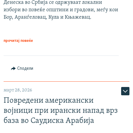
Денеска во Србија се одржуваат локални
избори во повеќе општини и градови, меѓу кои
Бор, Аранѓеловац, Кула и Књажевац.
прочитај повеќе
Сподели
март 28, 2026
Повредени американски
војници при ирански напад врз
база во Саудиска Арабија