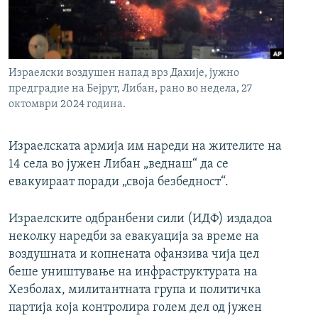
РСЕ веб страници
Израелски воздушен напад врз Дахије, јужно
предградие на Бејрут, Либан, рано во недела, 27
октомври 2024 година.
Израелската армија им нареди на жителите на
14 села во јужен Либан „веднаш“ да се
евакуираат поради „своја безбедност“.
Израелските одбранбени сили (ИДФ) издадоа
неколку наредби за евакуација за време на
воздушната и копнената офанзива чија цел
беше уништување на инфраструктурата на
Хезболах, милитантната група и политичка
партија која контролира голем дел од јужен