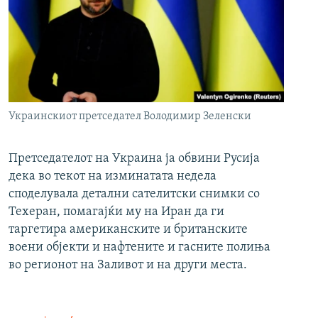
Украинскиот претседател Володимир Зеленски
Претседателот на Украина ја обвини Русија
дека во текот на изминатата недела
споделувала детални сателитски снимки со
Техеран, помагајќи му на Иран да ги
таргетира американските и британските
воени објекти и нафтените и гасните полиња
во регионот на Заливот и на други места.