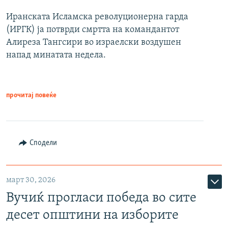
Иранската Исламска револуционерна гарда
(ИРГК) ја потврди смртта на командантот
Алиреза Тангсири во израелски воздушен
напад минатата недела.
прочитај повеќе
Сподели
март 30, 2026
Вучиќ прогласи победа во сите
десет општини на изборите