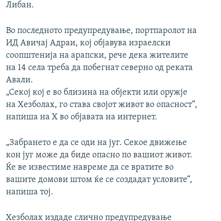
Либан.
Во последното предупредување, портпаролот на
ИД Авичај Адраи, кој објавува израелски
соопштенија на арапски, рече дека жителите
на 14 села треба да побегнат северно од реката
Авали.
„Секој кој е во близина на објекти или оружје
на Хезболах, го става својот живот во опасност“,
напиша на X во објавата на интернет.
„Забрането е да се оди на југ. Секое движење
кон југ може да биде опасно по вашиот живот.
Ќе ве известиме навреме да се вратите во
вашите домови штом ќе се создадат условите“,
напиша тој.
Хезболах издаде слично предупредување