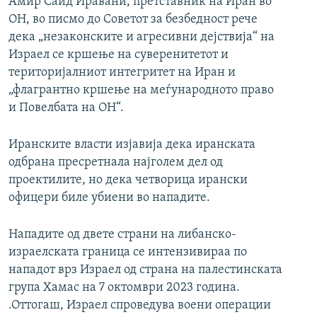
Амир Саид Иравани, претставник на Иран во
ОН, во писмо до Советот за безбедност рече
дека „незаконските и агресивни дејствија“ на
Израел се кршење на суверенитетот и
територијалниот интегритет на Иран и
„флагрантно кршење на меѓународното право
и Повелбата на ОН“.
Иранските власти изјавија дека иранската
одбрана пресретнала најголем дел од
проектилите, но дека четворица ирански
офицери биле убиени во нападите.
Нападите од двете страни на либанско-
израелската граница се интензивираа по
нападот врз Израел од страна на палестинската
група Хамас на 7 октомври 2023 година.
.Оттогаш, Израел спроведува воени операции