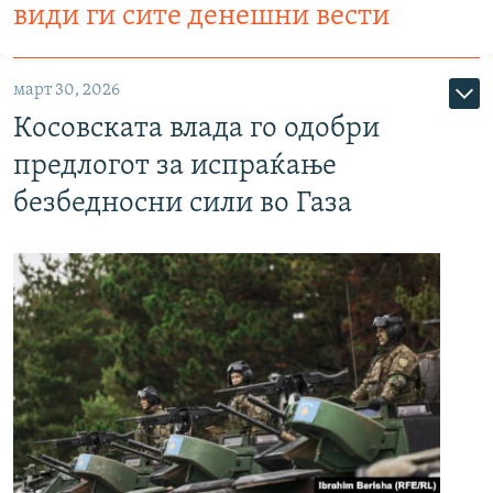
види ги сите денешни вести
март 30, 2026
Косовската влада го одобри
предлогот за испраќање
безбедносни сили во Газа