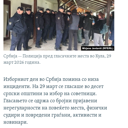
Србија -- Полиција пред гласачките места во Кула, 29
март 2026 година.
Изборниот ден во Србија помина со низа
инциденти. На 29 март се гласаше во десет
српски општини за избор на советници.
Гласањето се одржа со бројни пријавени
нерегуларности на повеќето места, физички
судири и повредени граѓани, активисти и
новинари.