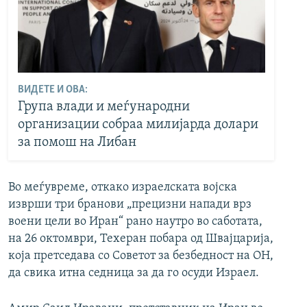
ВИДЕТЕ И ОВА:
Група влади и меѓународни
организации собраа милијарда долари
за помош на Либан
Во меѓувреме, откако израелската војска
изврши три бранови „прецизни напади врз
воени цели во Иран“ рано наутро во саботата,
на 26 октомври, Техеран побара од Швајцарија,
која претседава со Советот за безбедност на ОН,
да свика итна седница за да го осуди Израел.