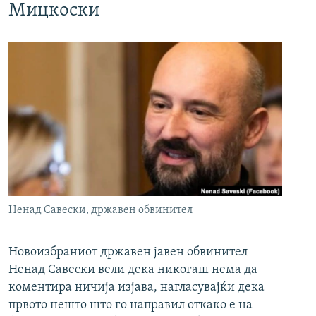
Мицкоски
Ненад Савески, државен обвинител
Новоизбраниот државен јавен обвинител
Ненад Савески вели дека никогаш нема да
коментира ничија изјава, нагласувајќи дека
првото нешто што го направил откако е на