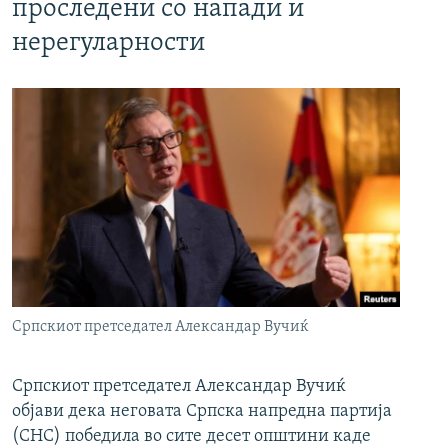
проследени со напади и
нерегуларности
Српскиот претседател Александар Вучиќ
Српскиот претседател Александар Вучиќ
објави дека неговата Српска напредна партија
(СНС) победила во сите десет општини каде