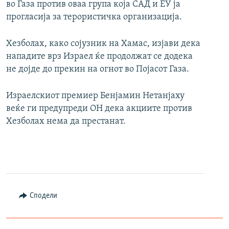
во Газа против оваа група која САД и ЕУ ја
прогласија за терористичка организација.
Хезболах, како сојузник на Хамас, изјави дека
нападите врз Израел ќе продолжат се додека
не дојде до прекин на огнот во Појасот Газа.
Израелскиот премиер Бенјамин Нетанјаху
веќе ги предупреди ОН дека акциите против
Хезболах нема да престанат.
Сподели