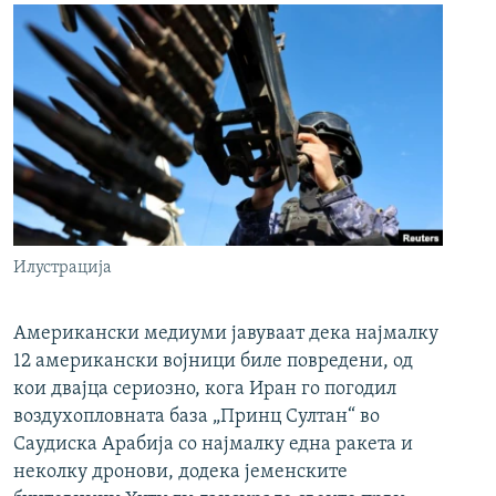
Илустрација
Американски медиуми јавуваат дека најмалку
12 американски војници биле повредени, од
кои двајца сериозно, кога Иран го погодил
воздухопловната база „Принц Султан“ во
Саудиска Арабија со најмалку една ракета и
неколку дронови, додека јеменските