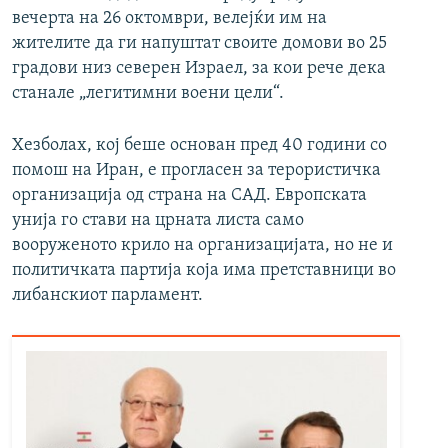
вечерта на 26 октомври, велејќи им на
жителите да ги напуштат своите домови во 25
градови низ северен Израел, за кои рече дека
станале „легитимни воени цели“.
Хезболах, кој беше основан пред 40 години со
помош на Иран, е прогласен за терористичка
организација од страна на САД. Европската
унија го стави на црната листа само
вооруженото крило на организацијата, но не и
политичката партија која има претставници во
либанскиот парламент.