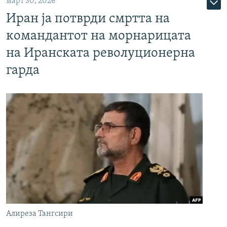
март 30, 2026
Иран ја потврди смртта на
командантот на морнарицата
на Иранската револуционерна
гарда
Алиреза Тангсири