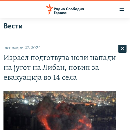
Достапни
линкови
Оди
Вести
на
МАКЕДОНИЈА
содржината
СВЕТ
Оди
октомври 27, 2024
ВИЗУЕЛНО
на
Израел подготвува нови напади
главната
ВЕСТИ
навигација
на југот на Либан, повик за
ШТО ТРЕБА ДА ЗНАЕТЕ
Премини
евакуација во 14 села
на
ПРИЈАВИ СЕ ЗА ЊУЗЛЕТЕР
пребарување
ПОДКАСТ ЗОШТО?
СЛЕДЕТЕ НЕ