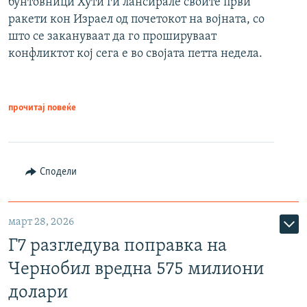
бунтовници Хути ги лансирале своите први
ракети кон Израел од почетокот на војната, со
што се закануваат да го прошируваат
конфликтот кој сега е во својата петта недела.
прочитај повеќе
Сподели
март 28, 2026
Г7 разгледува поправка на
Чернобил вредна 575 милиони
долари