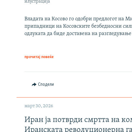
илустрација
Владата на Косово го одобри предлогот на М
припадници на Косовските безбедносни сили 
одлуката да биде доставена на разгледување
прочитај повеќе
Сподели
март 30, 2026
Иран ја потврди смртта на к
Иранската револуционерна г