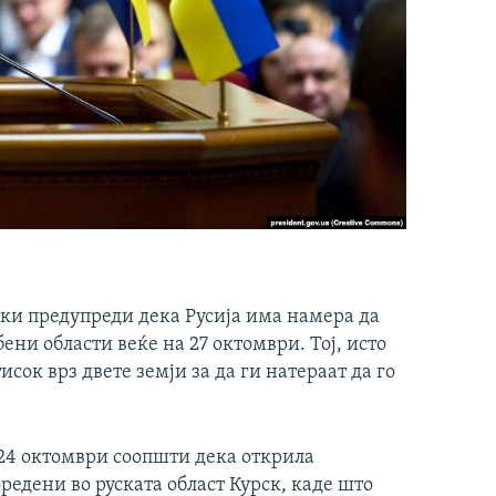
ки предупреди дека Русија има намера да
ени области веќе на 27 октомври. Тој, исто
сок врз двете земји за да ги натераат да го
24 октомври соопшти дека открила
редени во руската област Курск, каде што