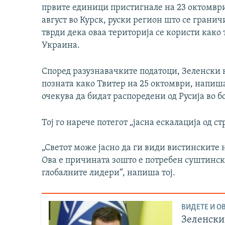
првите единици пристигнале на 23 октомври
август во Курск, руски регион што се гранич
тврди дека оваа територија се користи како
Украина.
Според разузнавачките податоци, Зеленски 
позната како Твитер на 25 октомври, напиша
очекува да бидат распоредени од Русија во б
Тој го нарече потегот „јасна ескалација од ст
„Светот може јасно да ги види вистинските н
Ова е причината зошто е потребен суштинск
глобалните лидери“, напиша тој.
ВИДЕТЕ И ОВ
Зеленски