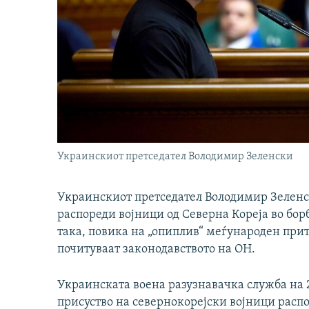
Украинскиот претседател Володимир Зеленски
Украинскиот претседател Володимир Зеленс
распореди војници од Северна Кореја во борб
така, повика на „опиплив“ меѓународен прити
почитуваат законодавството на ОН.
Украинската воена разузнавачка служба на 
присуство на севернокорејски војници распо