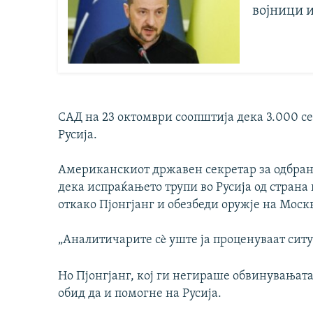
војници и
САД на 23 октомври соопштија дека 3.000 с
Русија.
Американскиот државен секретар за одбрана 
дека испраќањето трупи во Русија од страна 
откако Пјонгјанг и обезбеди оружје на Моск
„Аналитичарите сè уште ја проценуваат ситу
Но Пјонгјанг, кој ги негираше обвинувањата
обид да и помогне на Русија.