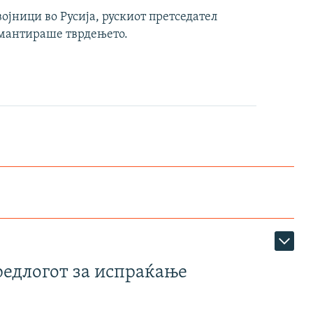
ојници во Русија, рускиот претседател
емантираше тврдењето.
редлогот за испраќање