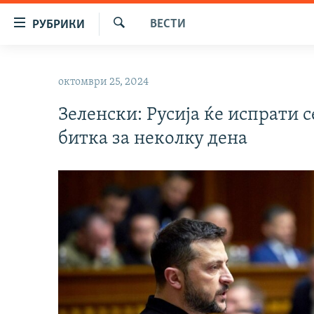
Достапни
ВЕСТИ
РУБРИКИ
линкови
Барај
Оди
МАКЕДОНИЈА
на
октомври 25, 2024
СВЕТ
содржината
Оди
Зеленски: Русија ќе испрати 
ВИЗУЕЛНО
на
битка за неколку дена
ВЕСТИ
главната
навигација
ШТО ТРЕБА ДА ЗНАЕТЕ
Премини
ПРИЈАВИ СЕ ЗА ЊУЗЛЕТЕР
на
пребарување
ПОДКАСТ ЗОШТО?