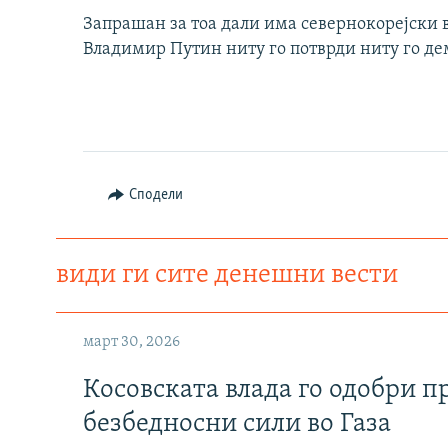
Запрашан за тоа дали има севернокорејски в
Владимир Путин ниту го потврди ниту го д
Сподели
види ги сите денешни вести
март 30, 2026
Косовската влада го одобри п
безбедносни сили во Газа