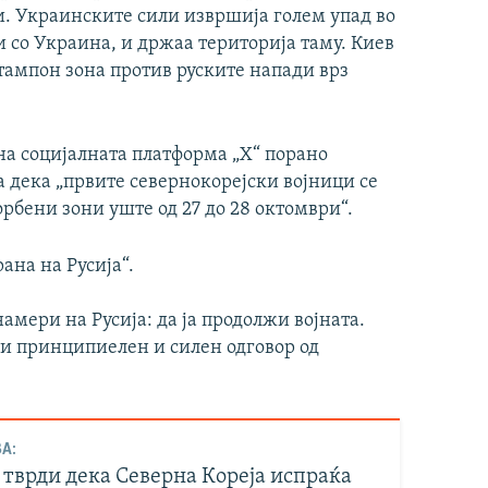
. Украинските сили извршија голем упад во
и со Украина, и држаа територија таму. Киев
 тампон зона против руските напади врз
на социјалната платформа „X“ порано
 дека „првите севернокорејски војници се
орбени зони уште од 27 до 28 октомври“.
рана на Русија“.
амери на Русија: да ја продолжи војната.
и принципиелен и силен одговор од
А:
 тврди дека Северна Кореја испраќа