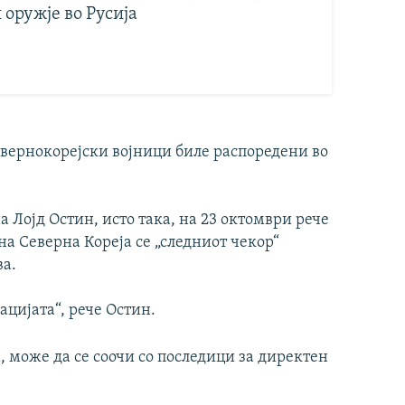
 оружје во Русија
евернокорејски војници биле распоредени во
Лојд Остин, исто така, на 23 октомври рече
на Северна Кореја се „следниот чекор“
ва.
ацијата“, рече Остин.
, може да се соочи со последици за директен