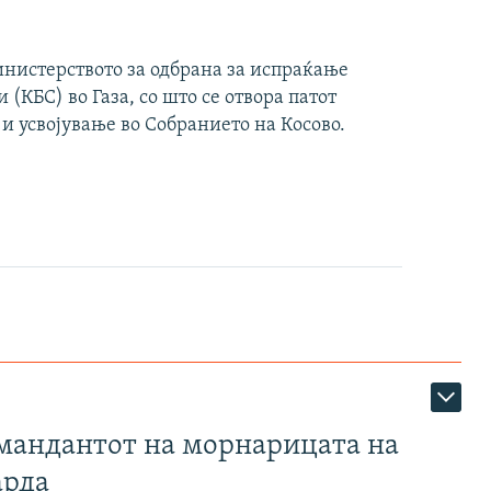
инистерството за одбрана за испраќање
(КБС) во Газа, со што се отвора патот
 и усвојување во Собранието на Косово.
омандантот на морнарицата на
арда