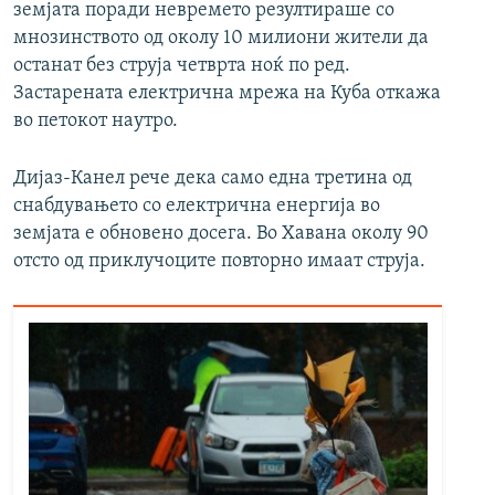
земјата поради невремето резултираше со
мнозинството од околу 10 милиони жители да
останат без струја четврта ноќ по ред.
Застарената електрична мрежа на Куба откажа
во петокот наутро.
Дијаз-Канел рече дека само една третина од
снабдувањето со електрична енергија во
земјата е обновено досега. Во Хавана околу 90
отсто од приклучоците повторно имаат струја.