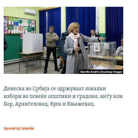
Денеска во Србија се одржуваат локални
избори во повеќе општини и градови, меѓу кои
Бор, Аранѓеловац, Кула и Књажевац.
прочитај повеќе