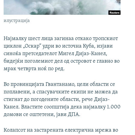
РСЕ веб страници
илустрација
Најмалку шест лица загинаа откако тропскиот
циклон „Оскар“ удри во источна Куба, изјави
синоќа претседателот Мигел Дијаз-Канел,
бидејќи поголемиот дел од островот е главно во
мрак четврта ноќ по ред.
Во провинцијата Гвантанамо, цели области се
поплавени, а спасувачките екипи не можеа да
стигнат до погодените области, рече Дијаз-
Канел. Властите соопштија дека најмалку 1.000
домови се оштетени, јави ДПА.
Колапсот на застарената електрична мрежа во