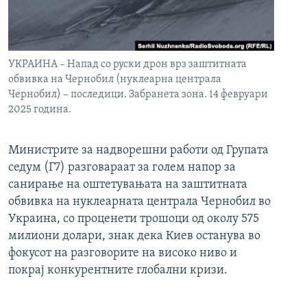
УКРАИНА – Напад со руски дрон врз заштитната
обвивка на Чернобил (нуклеарна централа
Чернобил) – последици. Забранета зона. 14 февруари
2025 година.
Министрите за надворешни работи од Групата
седум (Г7) разговараат за голем напор за
санирање на оштетувањата на заштитната
обвивка на нуклеарната централа Чернобил во
Украина, со проценети трошоци од околу 575
милиони долари, знак дека Киев останува во
фокусот на разговорите на високо ниво и
покрај конкурентните глобални кризи.