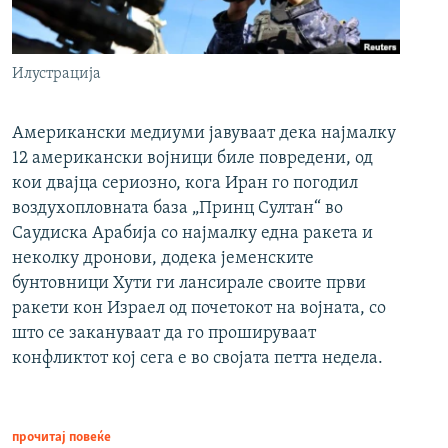
Илустрација
Американски медиуми јавуваат дека најмалку
12 американски војници биле повредени, од
кои двајца сериозно, кога Иран го погодил
воздухопловната база „Принц Султан“ во
Саудиска Арабија со најмалку една ракета и
неколку дронови, додека јеменските
бунтовници Хути ги лансирале своите први
ракети кон Израел од почетокот на војната, со
што се закануваат да го прошируваат
конфликтот кој сега е во својата петта недела.
прочитај повеќе