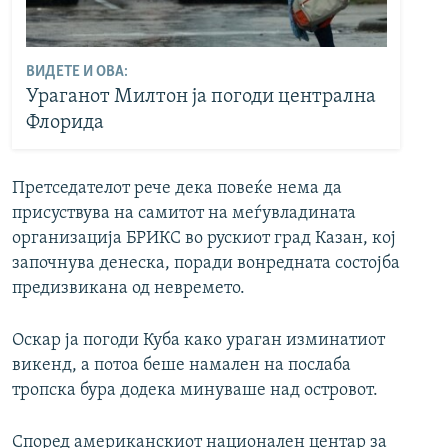
ВИДЕТЕ И ОВА:
Ураганот Милтон ја погоди централна
Флорида
Претседателот рече дека повеќе нема да
присуствува на самитот на меѓувладината
организација БРИКС во рускиот град Казан, кој
започнува денеска, поради вонредната состојба
предизвикана од невремето.
Оскар ја погоди Куба како ураган изминатиот
викенд, а потоа беше намален на послаба
тропска бура додека минуваше над островот.
Според американскиот национален центар за