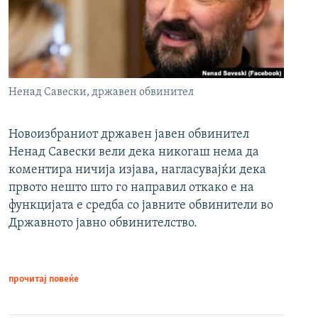
Ненад Савески, државен обвинител
Новоизбраниот државен јавен обвинител
Ненад Савески вели дека никогаш нема да
коментира ничија изјава, нагласувајќи дека
првото нешто што го направил откако е на
функцијата е средба со јавните обвинители во
Државното јавно обвинителство.
прочитај повеќе