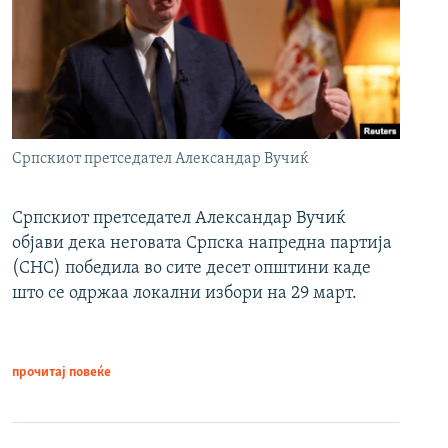
Српскиот претседател Александар Вучиќ
Српскиот претседател Александар Вучиќ
објави дека неговата Српска напредна партија
(СНС) победила во сите десет општини каде
што се одржаа локални избори на 29 март.
прочитај повеќе