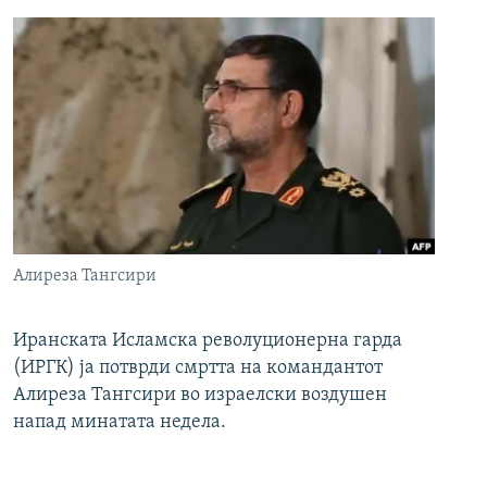
Алиреза Тангсири
Иранската Исламска револуционерна гарда
(ИРГК) ја потврди смртта на командантот
Алиреза Тангсири во израелски воздушен
напад минатата недела.