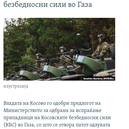
безбедносни сили во Газа
илустрација
Владата на Косово го одобри предлогот на
Министерството за одбрана за испраќање
припадници на Косовските безбедносни сили
(КБС) во Газа, со што се отвора патот одлуката