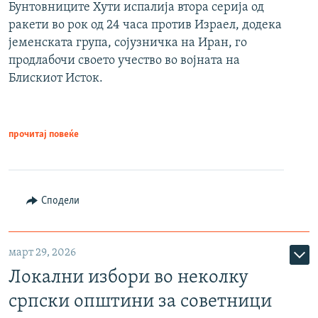
Бунтовниците Хути испалија втора серија од
ракети во рок од 24 часа против Израел, додека
јеменската група, сојузничка на Иран, го
продлабочи своето учество во војната на
Блискиот Исток.
прочитај повеќе
Сподели
март 29, 2026
Локални избори во неколку
српски општини за советници