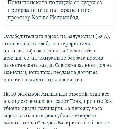
Пакистанската полиција се судри со
приврзаниците на поранешниот
премиер Кан во Исламабад
Ослободителната војска на Балучистан (БЛА),
означена како глобална терористичка
организација од страна на Соединетите
држави, се ангажирани во борбата против
пакистанската влада. Северозападниот дел на
Пакистан, исто така, неодамна доживеа
наплив на милитантно насилство.
На 10 октомври милитанти отворија оган врз
полициско возило во градот Тенк, при што беа
убиени двајца полицајци. За неколку часа
војската соопшти дека убила четворица
милитанти во Северен Вазиристан, област во