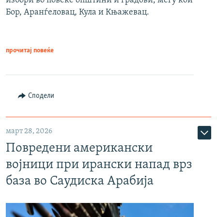
избори во повеќе општини и градови, меѓу кои
Бор, Аранѓеловац, Кула и Књажевац.
прочитај повеќе
Сподели
март 28, 2026
Повредени американски
војници при ирански напад врз
база во Саудиска Арабија