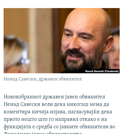
Ненад Савески, државен обвинител
Новоизбраниот државен јавен обвинител
Ненад Савески вели дека никогаш нема да
коментира ничија изјава, нагласувајќи дека
првото нешто што го направил откако е на
функцијата е средба со јавните обвинители во