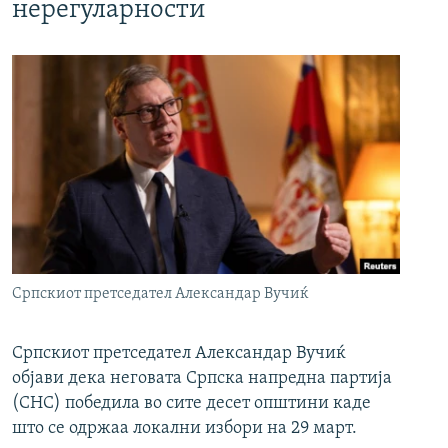
нерегуларности
Српскиот претседател Александар Вучиќ
Српскиот претседател Александар Вучиќ
објави дека неговата Српска напредна партија
(СНС) победила во сите десет општини каде
што се одржаа локални избори на 29 март.