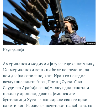
Илустрација
Американски медиуми јавуваат дека најмалку
12 американски војници биле повредени, од
кои двајца сериозно, кога Иран го погодил
воздухопловната база „Принц Султан“ во
Саудиска Арабија со најмалку една ракета и
неколку дронови, додека јеменските
бунтовници Хути ги лансирале своите први
ракети кон Израел од почетокот на војната, со