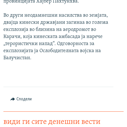
провинцијата Хајбер Пахтунхва.
Во други неодамнешни насилства во земјата,
двајца кинески државјани загинаа во голема
експлозија во близина на аеродромот во
Карачи, која кинеската амбасада ја нарече
„терористички напад“. Одговорноста за
експлозијата ја Ослободителната војска на
Балучистан.
Сподели
види ги сите денешни вести