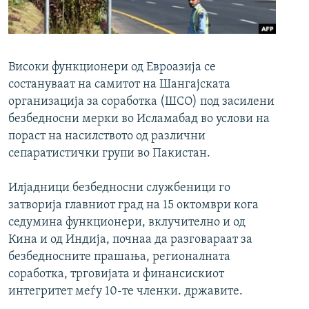
РСЕ веб страници
Високи функционери од Евроазија се
состануваат на самитот на Шангајската
организација за соработка (ШСО) под засилени
безбедносни мерки во Исламабад во услови на
пораст на насилството од различни
сепаратистички групи во Пакистан.
Илјадници безбедносни службеници го
затворија главниот град на 15 октомври кога
седумина функционери, вклучително и од
Кина и од Индија, почнаа да разговараат за
безбедносните прашања, регионалната
соработка, трговијата и финансискиот
интегритет меѓу 10-те членки. државите.