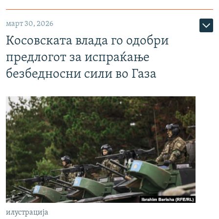
март 30, 2026
Косовската влада го одобри
предлогот за испраќање
безбедносни сили во Газа
илустрација