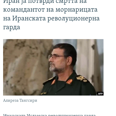
Иран ја потврди смртта на
командантот на морнарицата
на Иранската револуционерна
гарда
Алиреза Тангсири