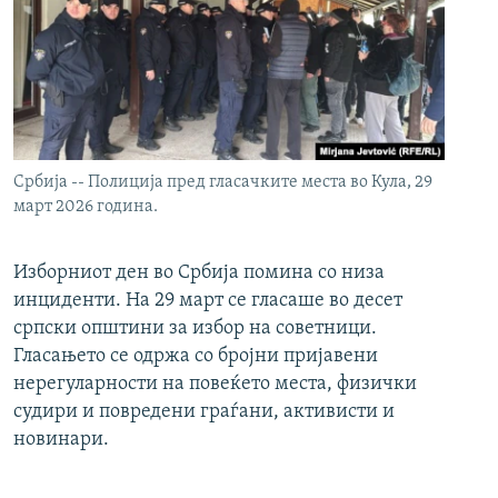
Србија -- Полиција пред гласачките места во Кула, 29
март 2026 година.
Изборниот ден во Србија помина со низа
инциденти. На 29 март се гласаше во десет
српски општини за избор на советници.
Гласањето се одржа со бројни пријавени
нерегуларности на повеќето места, физички
судири и повредени граѓани, активисти и
новинари.