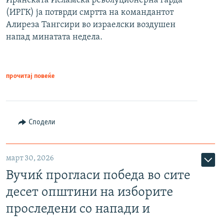
Иранската Исламска револуционерна гарда
(ИРГК) ја потврди смртта на командантот
Алиреза Тангсири во израелски воздушен
напад минатата недела.
прочитај повеќе
Сподели
март 30, 2026
Вучиќ прогласи победа во сите
десет општини на изборите
проследени со напади и