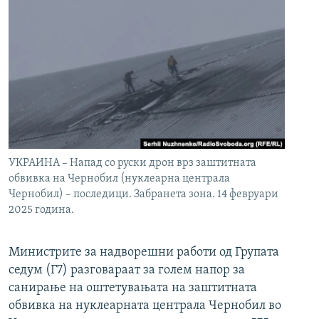
УКРАИНА – Напад со руски дрон врз заштитната
обвивка на Чернобил (нуклеарна централа
Чернобил) – последици. Забранета зона. 14 февруари
2025 година.
Министрите за надворешни работи од Групата
седум (Г7) разговараат за голем напор за
санирање на оштетувањата на заштитната
обвивка на нуклеарната централа Чернобил во