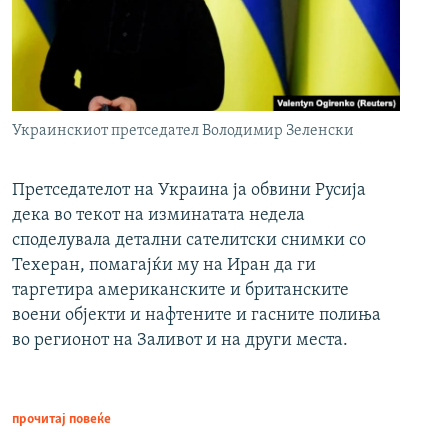
Украинскиот претседател Володимир Зеленски
Претседателот на Украина ја обвини Русија
дека во текот на изминатата недела
споделувала детални сателитски снимки со
Техеран, помагајќи му на Иран да ги
таргетира американските и британските
воени објекти и нафтените и гасните полиња
во регионот на Заливот и на други места.
прочитај повеќе