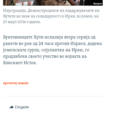
Илустрација, Демонстрациите на поддржувачите на
Хутите во знак на солидарност со Иран, во Јемен, на
27 март 2026 година.
Бунтовниците Хути испалија втора серија од
ракети во рок од 24 часа против Израел, додека
јеменската група, сојузничка на Иран, го
продлабочи своето учество во војната на
Блискиот Исток.
прочитај повеќе
Сподели