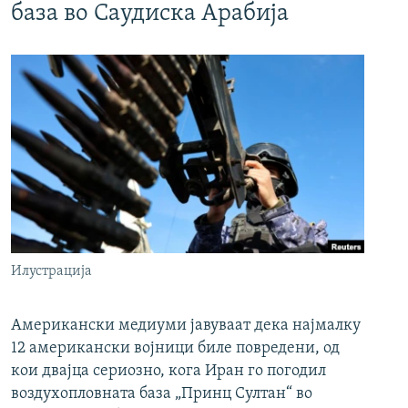
база во Саудиска Арабија
Илустрација
Американски медиуми јавуваат дека најмалку
12 американски војници биле повредени, од
кои двајца сериозно, кога Иран го погодил
воздухопловната база „Принц Султан“ во