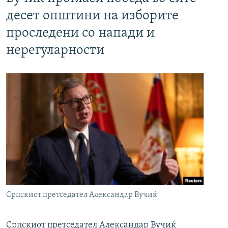
десет општини на изборите
проследени со напади и
нерегуларности
Српскиот претседател Александар Вучиќ
Српскиот претседател Александар Вучиќ