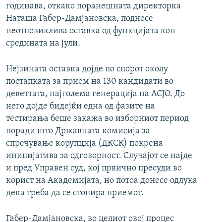
годинава, откако поранешната директорка
Наташа Габер-Дамјановска, поднесе
неотповиклива оставка од функцијата кон
средината на јули.
Нејзината оставка дојде по спорот околу
постапката за прием на 130 кандидати во
деветтата, најголема генерација на АСЈО. До
него дојде бидејќи една од фазите на
тестирања беше закажа во изборниот период
поради што Државната комисија за
спречување корупција (ДКСК) покрена
иницијатива за одговорност. Случајот се најде
и пред Управен суд, кој првично
пресуди во
корист на Академијата, но потоа донесе одлука
дека треба да се стопира приемот.
Габер-Дамјановска, во целиот овој процес