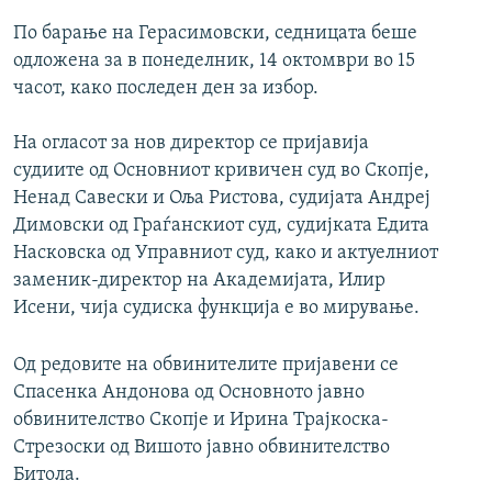
По барање на Герасимовски, седницата беше
одложена за в понеделник, 14 октомври во 15
часот, како последен ден за избор.
На огласот за нов директор се пријавија
судиите од Основниот кривичен суд во Скопје,
Ненад Савески и Оља Ристова, судијата Андреј
Димовски од Граѓанскиот суд, судијката Едита
Насковска од Управниот суд, како и актуелниот
заменик-директор на Академијата, Илир
Исени, чија судиска функција е во мирување.
Од редовите на обвинителите пријавени се
Спасенка Андонова од Основното јавно
обвинителство Скопје и Ирина Трајкоска-
Стрезоски од Вишото јавно обвинителство
Битола.