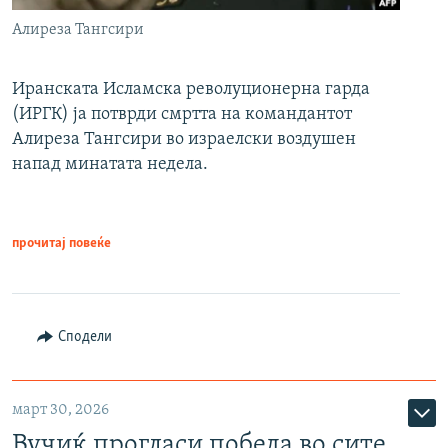
Алиреза Тангсири
Иранската Исламска револуционерна гарда
(ИРГК) ја потврди смртта на командантот
Алиреза Тангсири во израелски воздушен
напад минатата недела.
прочитај повеќе
Сподели
март 30, 2026
Вучиќ прогласи победа во сите