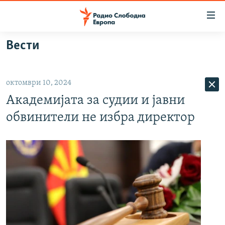
Достапни
линкови
Оди
Вести
на
МАКЕДОНИЈА
содржината
СВЕТ
Оди
октомври 10, 2024
ВИЗУЕЛНО
на
Академијата за судии и јавни
главната
ВЕСТИ
навигација
обвинители не избра директор
ШТО ТРЕБА ДА ЗНАЕТЕ
Премини
на
ПРИЈАВИ СЕ ЗА ЊУЗЛЕТЕР
пребарување
ПОДКАСТ ЗОШТО?
СЛЕДЕТЕ НЕ