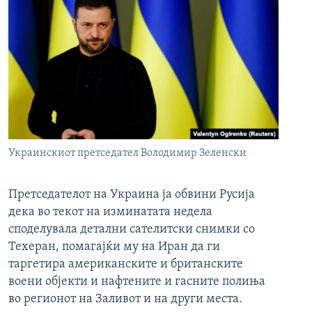
Украинскиот претседател Володимир Зеленски
Претседателот на Украина ја обвини Русија
дека во текот на изминатата недела
споделувала детални сателитски снимки со
Техеран, помагајќи му на Иран да ги
таргетира американските и британските
воени објекти и нафтените и гасните полиња
во регионот на Заливот и на други места.