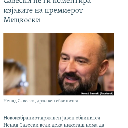
Савески не ги коментира
изјавите на премиерот
Мицкоски
Ненад Савески, државен обвинител
Новоизбраниот државен јавен обвинител
Ненад Савески вели дека никогаш нема да