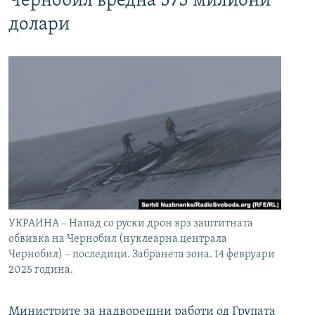
Чернобил вредна 575 милиони
долари
УКРАИНА – Напад со руски дрон врз заштитната
обвивка на Чернобил (нуклеарна централа
Чернобил) – последици. Забранета зона. 14 февруари
2025 година.
Министрите за надворешни работи од Групата