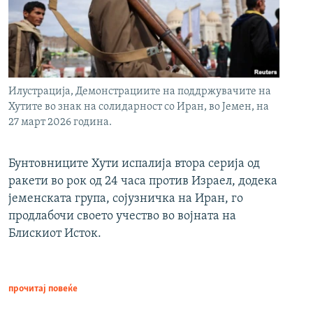
Илустрација, Демонстрациите на поддржувачите на
Хутите во знак на солидарност со Иран, во Јемен, на
27 март 2026 година.
Бунтовниците Хути испалија втора серија од
ракети во рок од 24 часа против Израел, додека
јеменската група, сојузничка на Иран, го
продлабочи своето учество во војната на
Блискиот Исток.
прочитај повеќе