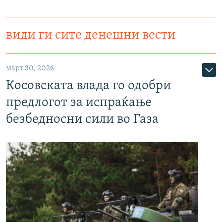
види ги сите денешни вести
март 30, 2026
Косовската влада го одобри
предлогот за испраќање
безбедносни сили во Газа