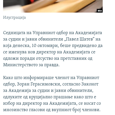
РСЕ веб страници
Илустрација
Седницата на Управниот одбор на Академијата
за судии и јавни обвинители „Павел Шатев“ на
која денеска, 10 октомври, беше предвидено да
се именува нов директор на Академијата се
одложи поради отсуство на претставник од
Министерството за правда.
Како што информираше членот на Управниот
одбор, Зоран Герасимовски, согласно Законот
за Академија за судии и јавни обвинители,
одлуките од круцијално прашање како што е
избор на директор на Академијата, се носат со
мнозинство гласови од вкупниот број членови.