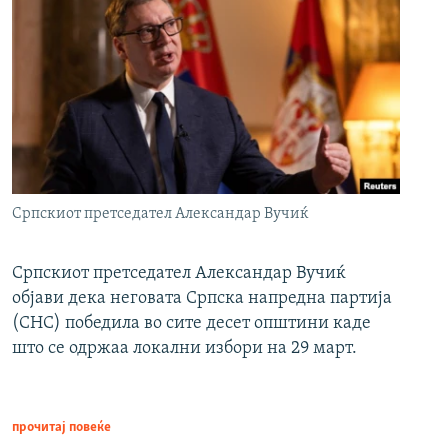
Српскиот претседател Александар Вучиќ
Српскиот претседател Александар Вучиќ
објави дека неговата Српска напредна партија
(СНС) победила во сите десет општини каде
што се одржаа локални избори на 29 март.
прочитај повеќе