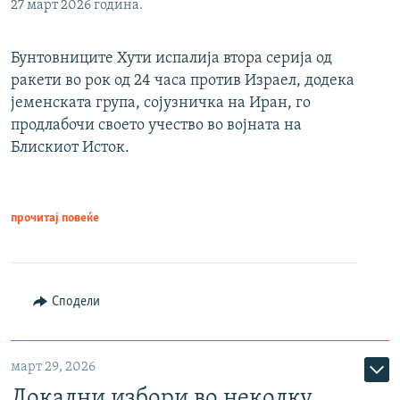
27 март 2026 година.
Бунтовниците Хути испалија втора серија од
ракети во рок од 24 часа против Израел, додека
јеменската група, сојузничка на Иран, го
продлабочи своето учество во војната на
Блискиот Исток.
прочитај повеќе
Сподели
март 29, 2026
Локални избори во неколку