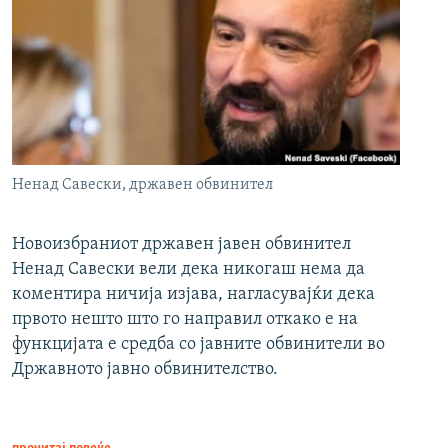
Ненад Савески, државен обвинител
Новоизбраниот државен јавен обвинител
Ненад Савески вели дека никогаш нема да
коментира ничија изјава, нагласувајќи дека
првото нешто што го направил откако е на
функцијата е средба со јавните обвинители во
Државното јавно обвинителство.