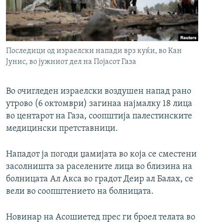
РСЕ веб страници
Последици од израелски напади врз куќи, во Кан
Јунис, во јужниот дел на Појасот Газа
Во очигледен израелски воздушен напад рано
утрово (6 октомври) загинаа најмалку 18 лица
во центарот на Газа, соопштија палестинските
медицински претставници.
Нападот ја погоди џамијата во која се сместени
засолништа за раселените лица во близина на
болницата Ал Акса во градот Деир ал Балах, се
вели во соопштението на болницата.
Новинар на Асошиетед прес ги броел телата во