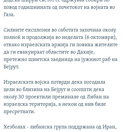
додека ширум светот се одржуваа собири по
повод годишнината од почетокот на војната во
Газа.
Силните експлозии во саботата започнаа околу
полноќ и продолжија во неделата (6 октомври),
откако израелската армија ги повика жителите
да ги евакуираат областите во Дахије,
претежно шиитска заедница на јужниот раб на
Бејрут.
Израелската војска потврди дека погодила
цели во близина на Бејрут и соопшти дека
околу 30 проектили преминале од Либан на
израелска територија, а некои од нив биле
пресретнати.
Хезболах - либанска група поддржана од Иран,