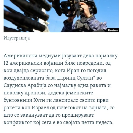
Илустрација
Американски медиуми јавуваат дека најмалку
12 американски војници биле повредени, од
кои двајца сериозно, кога Иран го погодил
воздухопловната база „Принц Султан“ во
Саудиска Арабија со најмалку една ракета и
неколку дронови, додека јеменските
бунтовници Хути ги лансирале своите први
ракети кон Израел од почетокот на војната, со
што се закануваат да го прошируваат
конфликтот кој сега е во својата петта недела.