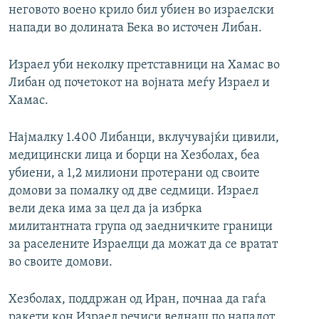
неговото воено крило бил убиен во израелски
напади во долината Бека во источен Либан.
Израел уби неколку претставници на Хамас во
Либан од почетокот на војната меѓу Израел и
Хамас.
Најмалку 1.400 Либанци, вклучувајќи цивили,
медицински лица и борци на Хезболах, беа
убиени, а 1,2 милиони протерани од своите
домови за помалку од две седмици. Израел
вели дека има за цел да ја избрка
милитантната група од заедничките граници
за раселените Израелци да можат да се вратат
во своите домови.
Хезболах, поддржан од Иран, почнаа да гаѓа
ракети кон Израел речиси веднаш по нападот