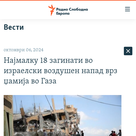
Достапни
линкови
Оди
Вести
на
МАКЕДОНИЈА
содржината
СВЕТ
Оди
октомври 06, 2024
ВИЗУЕЛНО
на
Најмалку 18 загинати во
главната
ВЕСТИ
навигација
израелски воздушен напад врз
ШТО ТРЕБА ДА ЗНАЕТЕ
Премини
џамија во Газа
на
ПРИЈАВИ СЕ ЗА ЊУЗЛЕТЕР
пребарување
ПОДКАСТ ЗОШТО?
СЛЕДЕТЕ НЕ