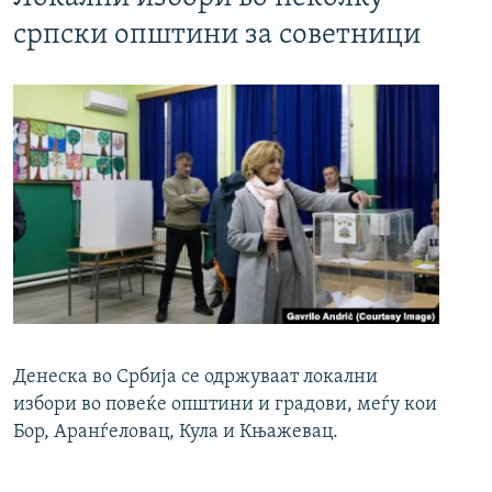
српски општини за советници
Денеска во Србија се одржуваат локални
избори во повеќе општини и градови, меѓу кои
Бор, Аранѓеловац, Кула и Књажевац.