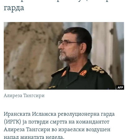
гарда
Алиреза Тангсири
Иранската Исламска револуционерна гарда
(ИРГК) ја потврди смртта на командантот
Алиреза Тангсири во израелски воздушен
напад минатата недела.