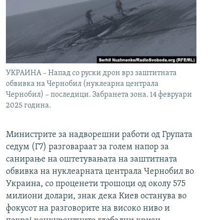
УКРАИНА – Напад со руски дрон врз заштитната
обвивка на Чернобил (нуклеарна централа
Чернобил) – последици. Забранета зона. 14 февруари
2025 година.
Министрите за надворешни работи од Групата
седум (Г7) разговараат за голем напор за
санирање на оштетувањата на заштитната
обвивка на нуклеарната централа Чернобил во
Украина, со проценети трошоци од околу 575
милиони долари, знак дека Киев останува во
фокусот на разговорите на високо ниво и