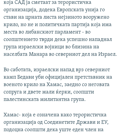
која САД ја сметаат за терористичка
организација, додека Европската унија го
стави на црната листа нејзиното вооружено
крило, но не и политичката партија која има
места во либанскиот парламент - во
соопштението тврди дека успешно нападнал
група израелски војници во близина на
населбата Манара во северниот дел на Израел.
Во саботата, израелски напад врз северниот
камп Бедави уби официјален претставник на
военото крило на Хамас, заедно со неговата
сопруга и двете мали ќерки, соопшти
палестинската милитантна група.
Хамас- која е означена како терористичка
организација од Соединетите Држави и ЕУ,
подоцна соопшти дека уште еден член на