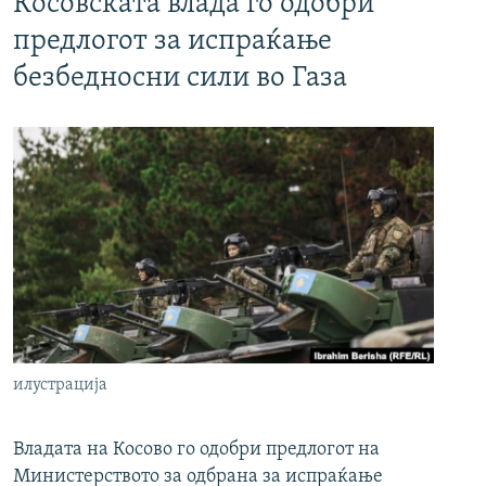
Косовската влада го одобри
предлогот за испраќање
безбедносни сили во Газа
илустрација
Владата на Косово го одобри предлогот на
Министерството за одбрана за испраќање