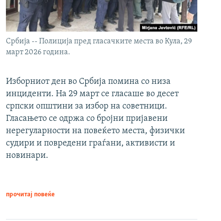
Србија -- Полиција пред гласачките места во Кула, 29
март 2026 година.
Изборниот ден во Србија помина со низа
инциденти. На 29 март се гласаше во десет
српски општини за избор на советници.
Гласањето се одржа со бројни пријавени
нерегуларности на повеќето места, физички
судири и повредени граѓани, активисти и
новинари.
прочитај повеќе