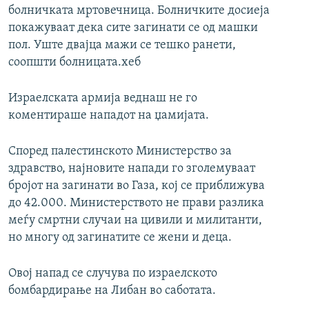
болничката мртовечница. Болничките досиеја
покажуваат дека сите загинати се од машки
пол. Уште двајца мажи се тешко ранети,
соопшти болницата.хеб
Израелската армија веднаш не го
коментираше нападот на џамијата.
Според палестинското Министерство за
здравство, најновите напади го зголемуваат
бројот на загинати во Газа, кој се приближува
до 42.000. Министерството не прави разлика
меѓу смртни случаи на цивили и милитанти,
но многу од загинатите се жени и деца.
Овој напад се случува по израелското
бомбардирање на Либан во саботата.