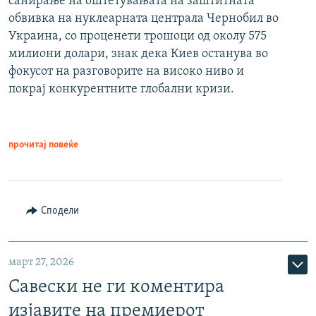
санирање на оштетувањата на заштитната
обвивка на нуклеарната централа Чернобил во
Украина, со проценети трошоци од околу 575
милиони долари, знак дека Киев останува во
фокусот на разговорите на високо ниво и
покрај конкурентните глобални кризи.
прочитај повеќе
Сподели
март 27, 2026
Савески не ги коментира
изјавите на премиерот