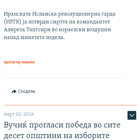
Иранската Исламска револуционерна гарда
(ИРГК) ја потврди смртта на командантот
Алиреза Тангсири во израелски воздушен
напад минатата недела.
прочитај повеќе
Сподели
март 30, 2026
Вучиќ прогласи победа во сите
десет општини на изборите