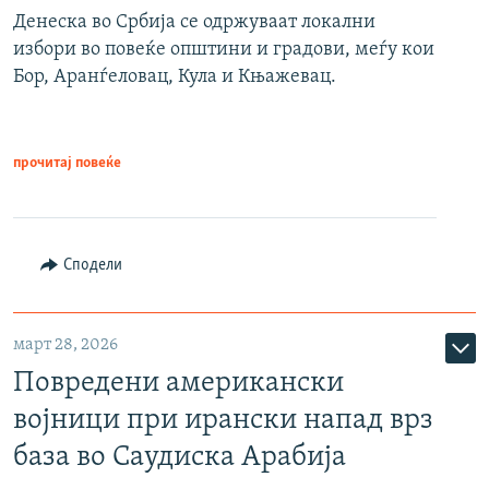
Денеска во Србија се одржуваат локални
избори во повеќе општини и градови, меѓу кои
Бор, Аранѓеловац, Кула и Књажевац.
прочитај повеќе
Сподели
март 28, 2026
Повредени американски
војници при ирански напад врз
база во Саудиска Арабија