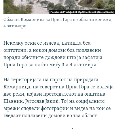
РСЕ веб страници
Областа Комарница во Црна Гора по обилни врнежи,
4 октомври
Неколку реки се излеаа, патишта беа
оштетени, а некои домови беа поплавени
поради обилните дождови што ја зафатија
Црна Гора во ноќта меѓу 3 и 4 октомври.
На територијата на паркот на природата
Комарница, на северот на Црна Гора се излеаја
две реки, изјави претседателот на општина
Шавник, Југослав Јакиќ. Тој на социјалните
мрежи сподели фотографии и видеа на кои се
гледаат поплавени домови во таа област.