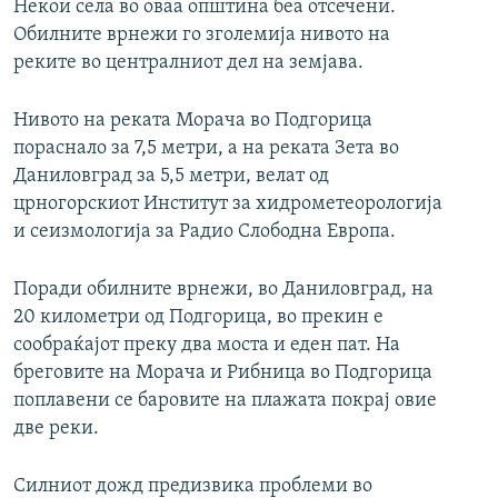
Некои села во оваа општина беа отсечени.
Обилните врнежи го зголемија нивото на
реките во централниот дел на земјава.
Нивото на реката Морача во Подгорица
пораснало за 7,5 метри, а на реката Зета во
Даниловград за 5,5 метри, велат од
црногорскиот Институт за хидрометеорологија
и сеизмологија за Радио Слободна Европа.
Поради обилните врнежи, во Даниловград, на
20 километри од Подгорица, во прекин е
сообраќајот преку два моста и еден пат. На
бреговите на Морача и Рибница во Подгорица
поплавени се баровите на плажата покрај овие
две реки.
Силниот дожд предизвика проблеми во