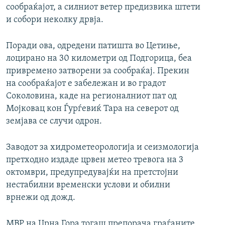
сообраќајот, а силниот ветер предизвика штети
и собори неколку дрвја.
Поради ова, одредени патишта во Цетиње,
лоцирано на 30 километри од Подгорица, беа
привремено затворени за сообраќај. Прекин
на сообраќајот е забележан и во градот
Соколовина, каде на регионалниот пат од
Мојковац кон Ѓурѓевиќ Тара на северот од
земјава се случи одрон.
Заводот за хидрометеорологија и сеизмологија
претходно издаде црвен метео тревога на 3
октомври, предупредувајќи на претстојни
нестабилни временски услови и обилни
врнежи од дожд.
МВР на Црна Гора тогаш препорача граѓаните