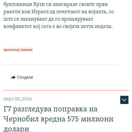
бунтовници Хути ги лансирале своите први
ракети кон Израел од почетокот на војната, со
што се закануваат да го прошируваат
конфликтот кој сега е во својата петта недела.
прочитај повеќе
Сподели
март 28, 2026
Г7 разгледува поправка на
Чернобил вредна 575 милиони
долари