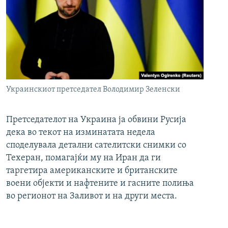
Украинскиот претседател Володимир Зеленски
Претседателот на Украина ја обвини Русија
дека во текот на изминатата недела
споделувала детални сателитски снимки со
Техеран, помагајќи му на Иран да ги
таргетира американските и британските
воени објекти и нафтените и гасните полиња
во регионот на Заливот и на други места.