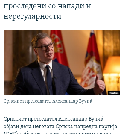
проследени со напади и
нерегуларности
Српскиот претседател Александар Вучиќ
Српскиот претседател Александар Вучиќ
објави дека неговата Српска напредна партија