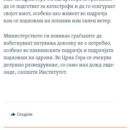
да се подготват за катастрофи и да го осигураат
својот имот, особено ако живеат во подрачја
кои се подложни на поплави или силен ветер.
Министерството ги повикаа граѓаните да
избегнуваат патувања доколку не е потребно,
особено во планинските подрачја и подрачјата
подложни на одрони. Во Црна Гора се очекува
делумно разведрување, со само мал дожд овде-
онде, соопшти Институтот.
Сподели