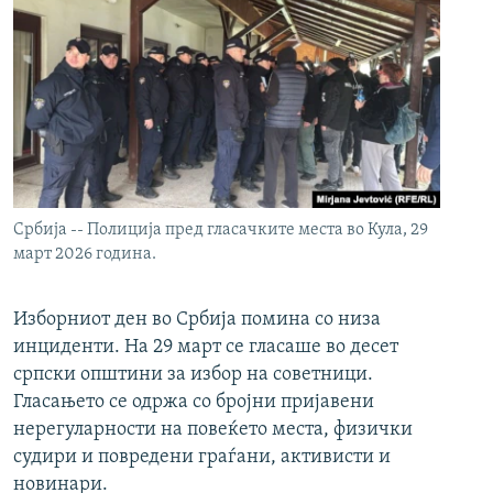
Србија -- Полиција пред гласачките места во Кула, 29
март 2026 година.
Изборниот ден во Србија помина со низа
инциденти. На 29 март се гласаше во десет
српски општини за избор на советници.
Гласањето се одржа со бројни пријавени
нерегуларности на повеќето места, физички
судири и повредени граѓани, активисти и
новинари.