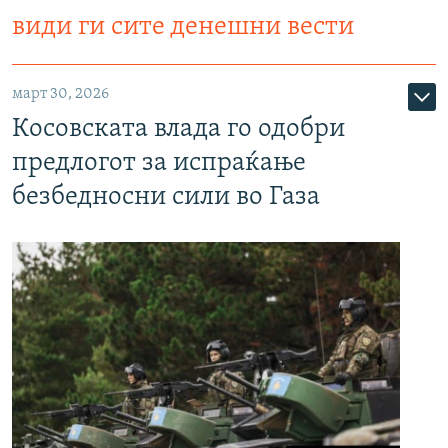
види ги сите денешни вести
март 30, 2026
Косовската влада го одобри
предлогот за испраќање
безбедносни сили во Газа