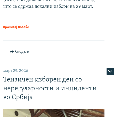
(СНС) победила во сите десет општини каде
што се одржаа локални избори на 29 март.
прочитај повеќе
Сподели
март 29, 2026
Тензичен изборен ден со
нерегуларности и инциденти
во Србија