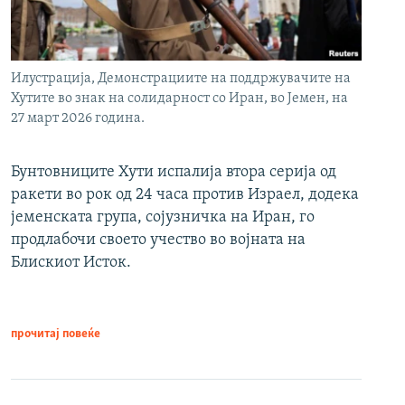
Илустрација, Демонстрациите на поддржувачите на
Хутите во знак на солидарност со Иран, во Јемен, на
27 март 2026 година.
Бунтовниците Хути испалија втора серија од
ракети во рок од 24 часа против Израел, додека
јеменската група, сојузничка на Иран, го
продлабочи своето учество во војната на
Блискиот Исток.
прочитај повеќе