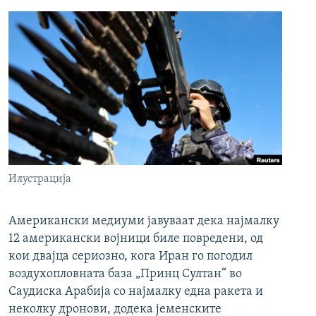
Илустрација
Американски медиуми јавуваат дека најмалку
12 американски војници биле повредени, од
кои двајца сериозно, кога Иран го погодил
воздухопловната база „Принц Султан“ во
Саудиска Арабија со најмалку една ракета и
неколку дронови, додека јеменските