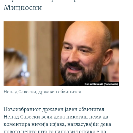
Мицкоски
Ненад Савески, државен обвинител
Новоизбраниот државен јавен обвинител
Ненад Савески вели дека никогаш нема да
коментира ничија изјава, нагласувајќи дека
првото нешто што го направил откако е на