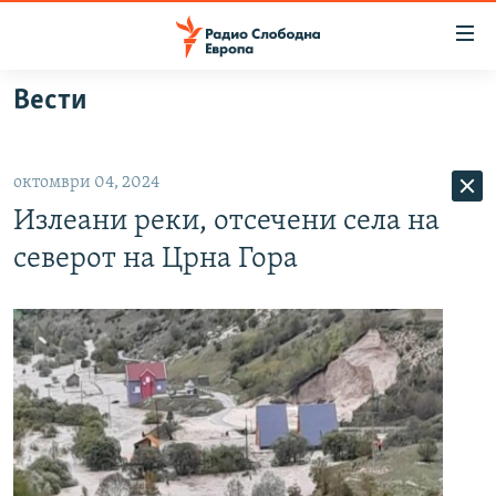
Достапни
линкови
Оди
Вести
на
МАКЕДОНИЈА
содржината
СВЕТ
Оди
октомври 04, 2024
ВИЗУЕЛНО
на
Излеани реки, отсечени села на
главната
ВЕСТИ
навигација
северот на Црна Гора
ШТО ТРЕБА ДА ЗНАЕТЕ
Премини
на
ПРИЈАВИ СЕ ЗА ЊУЗЛЕТЕР
пребарување
ПОДКАСТ ЗОШТО?
СЛЕДЕТЕ НЕ