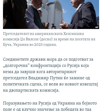
РСЕ веб страници
Претседателот на американската Хелсиншка
комисија Џо Вилсон (десно) за време на посетата на
Буча, Украина во 2023 година.
Соединетите држави мора да се подготват за
„долгорочна“ конфронтација со Русија која
нема да заврши кога авторитарниот
претседател Владимир Путин ќе замине од
политичката сцена, се вели во новиот извештај
на двопартиската комисија.
Поразувањето на Русија од Украина на бојното
поле е од клучно значење за победата во таа