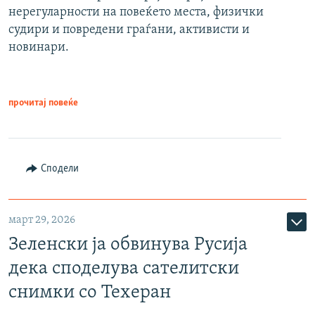
нерегуларности на повеќето места, физички
судири и повредени граѓани, активисти и
новинари.
прочитај повеќе
Сподели
март 29, 2026
Зеленски ја обвинува Русија
дека споделува сателитски
снимки со Техеран