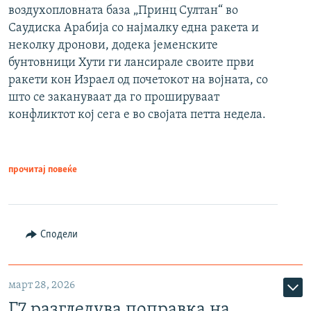
воздухопловната база „Принц Султан“ во
Саудиска Арабија со најмалку една ракета и
неколку дронови, додека јеменските
бунтовници Хути ги лансирале своите први
ракети кон Израел од почетокот на војната, со
што се закануваат да го прошируваат
конфликтот кој сега е во својата петта недела.
прочитај повеќе
Сподели
март 28, 2026
Г7 разгледува поправка на