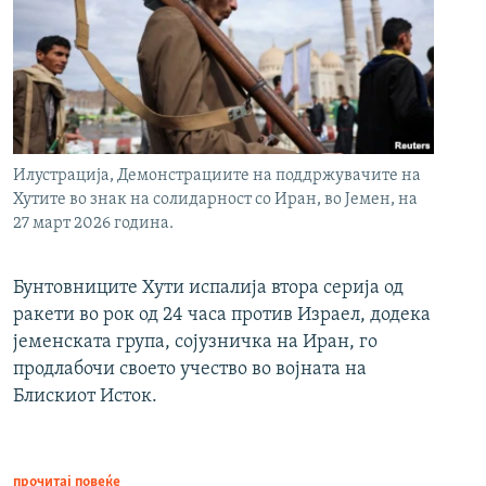
Илустрација, Демонстрациите на поддржувачите на
Хутите во знак на солидарност со Иран, во Јемен, на
27 март 2026 година.
Бунтовниците Хути испалија втора серија од
ракети во рок од 24 часа против Израел, додека
јеменската група, сојузничка на Иран, го
продлабочи своето учество во војната на
Блискиот Исток.
прочитај повеќе