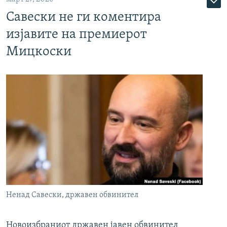
Савески не ги коментира
изјавите на премиерот
Мицкоски
Ненад Савески, државен обвинител
Новоизбраниот државен јавен обвинител