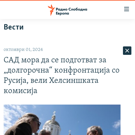
Достапни
линкови
Оди
Вести
на
МАКЕДОНИЈА
содржината
СВЕТ
Оди
октомври 01, 2024
ВИЗУЕЛНО
на
САД мора да се подготват за
главната
ВЕСТИ
навигација
„долгорочна“ конфронтација со
ШТО ТРЕБА ДА ЗНАЕТЕ
Премини
Русија, вели Хелсиншката
на
ПРИЈАВИ СЕ ЗА ЊУЗЛЕТЕР
комисија
пребарување
ПОДКАСТ ЗОШТО?
СЛЕДЕТЕ НЕ