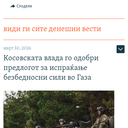
Сподели
види ги сите денешни вести
март 30, 2026
Косовската влада го одобри
предлогот за испраќање
безбедносни сили во Газа