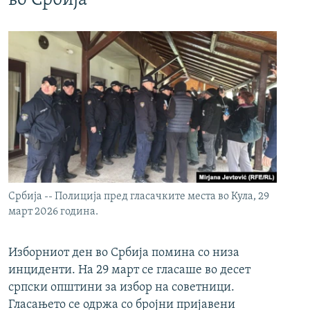
во Србија
Србија -- Полиција пред гласачките места во Кула, 29
март 2026 година.
Изборниот ден во Србија помина со низа
инциденти. На 29 март се гласаше во десет
српски општини за избор на советници.
Гласањето се одржа со бројни пријавени