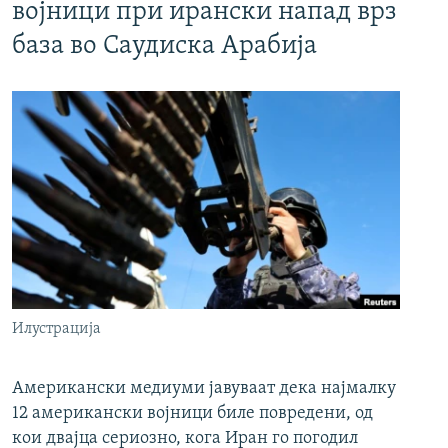
војници при ирански напад врз
база во Саудиска Арабија
Илустрација
Американски медиуми јавуваат дека најмалку
12 американски војници биле повредени, од
кои двајца сериозно, кога Иран го погодил