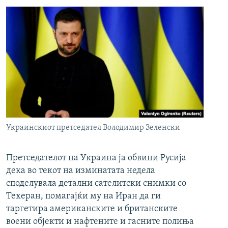
Украинскиот претседател Володимир Зеленски
Претседателот на Украина ја обвини Русија
дека во текот на изминатата недела
споделувала детални сателитски снимки со
Техеран, помагајќи му на Иран да ги
таргетира американските и британските
воени објекти и нафтените и гасните полиња