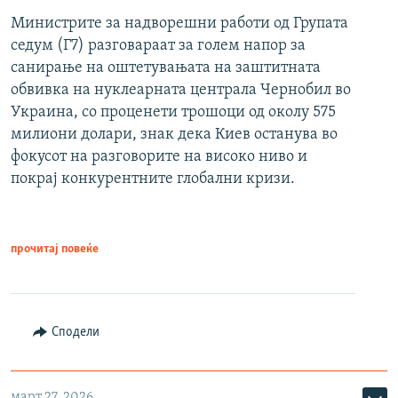
Министрите за надворешни работи од Групата
седум (Г7) разговараат за голем напор за
санирање на оштетувањата на заштитната
обвивка на нуклеарната централа Чернобил во
Украина, со проценети трошоци од околу 575
милиони долари, знак дека Киев останува во
фокусот на разговорите на високо ниво и
покрај конкурентните глобални кризи.
прочитај повеќе
Сподели
март 27, 2026