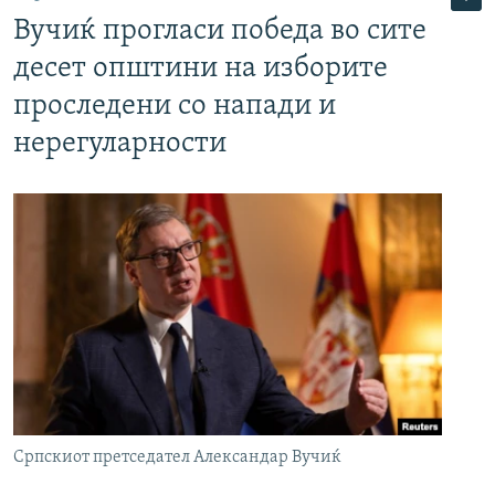
Вучиќ прогласи победа во сите
десет општини на изборите
проследени со напади и
нерегуларности
Српскиот претседател Александар Вучиќ