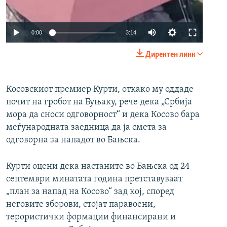
Auto
0:00
3:14
240p
Директен линк
360p
480p
Косовскиот премиер Курти, откако му оддаде
почит на гробот на Буњаку, рече дека „Србија
720p
мора да сноси одговорност“ и дека Косово бара
1080p
меѓународната заедница да ја смета за
одговорна за нападот во Бањска.
Auto
240p
360p
480p
Курти оцени дека настаните во Бањска од 24
720p
1080p
септември минатата година претставуваат
„план за напад на Косово“ зад кој, според
неговите зборови, стојат паравоени,
терористички формации финансирани и