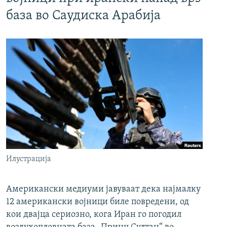
база во Саудиска Арабија
Илустрација
Американски медиуми јавуваат дека најмалку
12 американски војници биле повредени, од
кои двајца сериозно, кога Иран го погодил