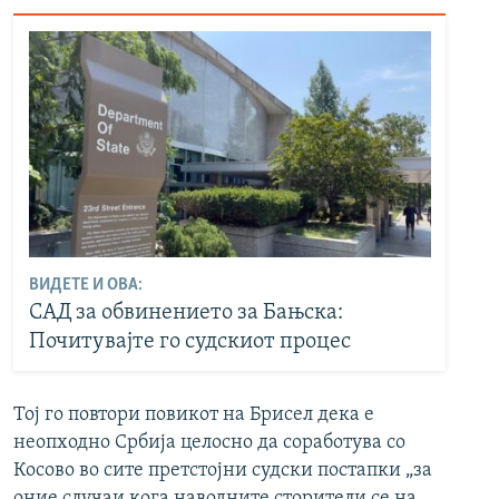
ВИДЕТЕ И ОВА:
САД за обвинението за Бањска:
Почитувајте го судскиот процес
Тој го повтори повикот на Брисел дека е
неопходно Србија целосно да соработува со
Косово во сите претстојни судски постапки „за
оние случаи кога наводните сторители се на