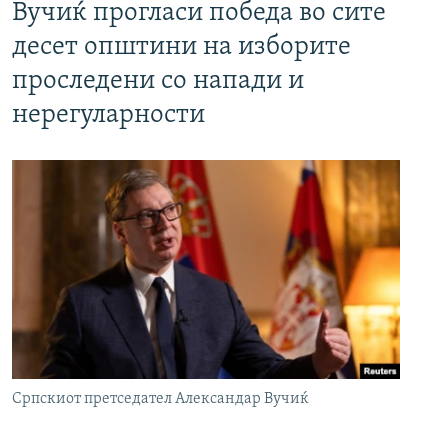
Вучиќ прогласи победа во сите
десет општини на изборите
проследени со напади и
нерегуларности
Српскиот претседател Александар Вучиќ