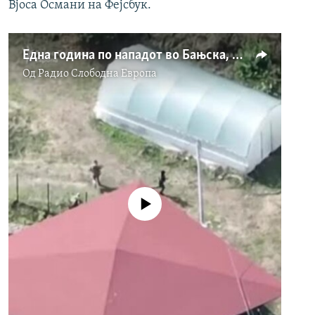
Вјоса Османи на Фејсбук.
Една година по нападот во Бањска, Косово, сè уште отворени прашања
Од
Радио Слободна Eвропа
No media source currently available