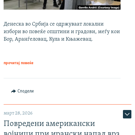
Денеска во Србија се одржуваат локални
избори во повеќе општини и градови, меѓу кои
Бор, Аранѓеловац, Кула и Књажевац.
прочитај повеќе
Сподели
март 28, 2026
Повредени американски
војници при ирански напад врз