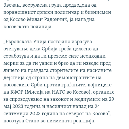
Звечан, вооружена група предводена од
поранешниот српски политичар и бизнисмен
од Косово Милан Радоичиќ, ја нападна
косовската полиција.
„Европската Унија постојано изразува
очекување дека Србија треба целосно да
соработува и да ги преземе сите неопходни
мерки за да ги уапси и брзо да ги изведе пред
лицето на правдата сторителите на насилните
дејствија од страна на демонстрантите на
косовските Срби против граѓаните, војниците
на КФОР (Мисија на НАТО во Косово), органите
за спроведување на законот и медиумите на 29
мај 2023 година и насилниот напад на 24
септември 2023 година на северот на Косово“,
посочува Стано во писмената реакција.