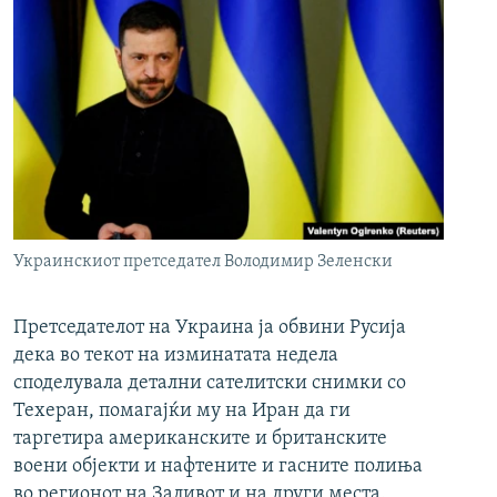
Украинскиот претседател Володимир Зеленски
Претседателот на Украина ја обвини Русија
дека во текот на изминатата недела
споделувала детални сателитски снимки со
Техеран, помагајќи му на Иран да ги
таргетира американските и британските
воени објекти и нафтените и гасните полиња
во регионот на Заливот и на други места.