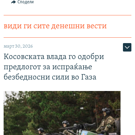
Сподели
види ги сите денешни вести
март 30, 2026
Косовската влада го одобри
предлогот за испраќање
безбедносни сили во Газа