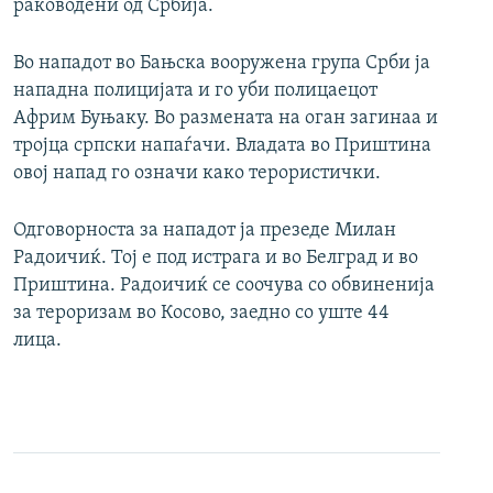
раководени од Србија.
Во нападот во Бањска вооружена група Срби ја
нападна полицијата и го уби полицаецот
Африм Буњаку. Во размената на оган загинаа и
тројца српски напаѓачи. Владата во Приштина
овој напад го означи како терористички.
Одговорноста за нападот ја презеде Милан
Радоичиќ. Тој е под истрага и во Белград и во
Приштина. Радоичиќ се соочува со обвиненија
за тероризам во Косово, заедно со уште 44
лица.