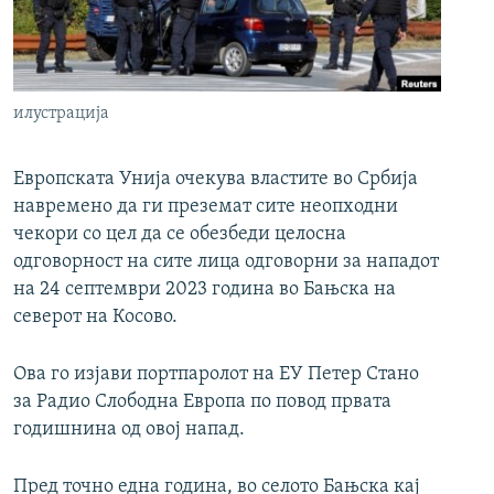
РСЕ веб страници
илустрација
Европската Унија очекува властите во Србија
навремено да ги преземат сите неопходни
чекори со цел да се обезбеди целосна
одговорност на сите лица одговорни за нападот
на 24 септември 2023 година во Бањска на
северот на Косово.
Ова го изјави портпаролот на ЕУ Петер Стано
за Радио Слободна Европа по повод првата
годишнина од овој напад.
Пред точно една година, во селото Бањска кај