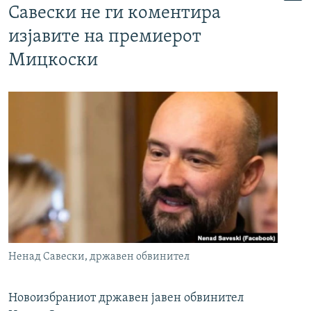
Савески не ги коментира
изјавите на премиерот
Мицкоски
Ненад Савески, државен обвинител
Новоизбраниот државен јавен обвинител