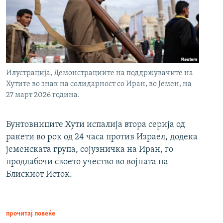
Илустрација, Демонстрациите на поддржувачите на
Хутите во знак на солидарност со Иран, во Јемен, на
27 март 2026 година.
Бунтовниците Хути испалија втора серија од
ракети во рок од 24 часа против Израел, додека
јеменската група, сојузничка на Иран, го
продлабочи своето учество во војната на
Блискиот Исток.
прочитај повеќе