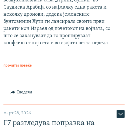
воздухопловната база „Принц Султан“ во
Саудиска Арабија со најмалку една ракета и
неколку дронови, додека јеменските
бунтовници Хути ги лансирале своите први
ракети кон Израел од почетокот на војната, со
што се закануваат да го прошируваат
конфликтот кој сега е во својата петта недела.
прочитај повеќе
Сподели
март 28, 2026
Г7 разгледува поправка на