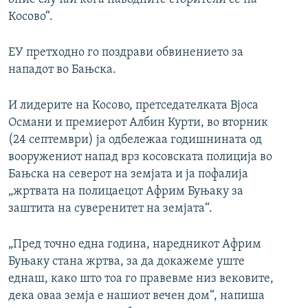
Косово“.
ЕУ претходно го поздрави обвинението за
нападот во Бањска.
И лидерите на Косово, претседателката Вјоса
Османи и премиерот Албин Курти, во вторник
(24 септември) ја одбележаа годишнината од
вооружениот напад врз косовската полиција во
Бањска на северот на земјата и ја пофалија
„жртвата на полицаецот Африм Буњаку за
заштита на суверенитет на земјата“.
„Пред точно една година, наредникот Африм
Буњаку стана жртва, за да докажеме уште
еднаш, како што тоа го правевме низ вековите,
дека оваа земја е нашиот вечен дом“, напиша