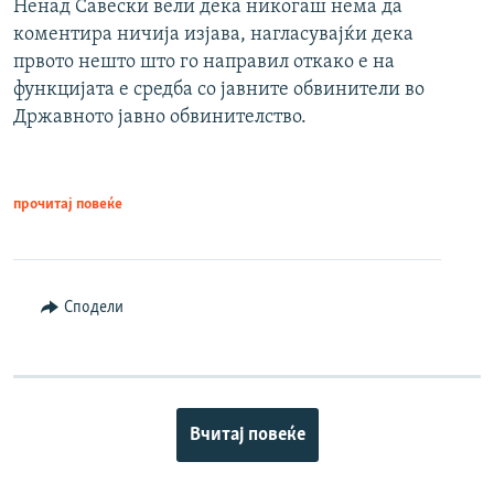
Ненад Савески вели дека никогаш нема да
коментира ничија изјава, нагласувајќи дека
првото нешто што го направил откако е на
функцијата е средба со јавните обвинители во
Државното јавно обвинителство.
прочитај повеќе
Сподели
Вчитај повеќе