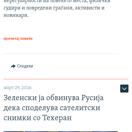
нерегуларности на повеќето места, физички
судири и повредени граѓани, активисти и
новинари.
прочитај повеќе
Сподели
март 29, 2026
Зеленски ја обвинува Русија
дека споделува сателитски
снимки со Техеран