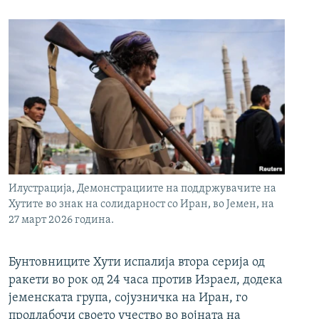
Илустрација, Демонстрациите на поддржувачите на
Хутите во знак на солидарност со Иран, во Јемен, на
27 март 2026 година.
Бунтовниците Хути испалија втора серија од
ракети во рок од 24 часа против Израел, додека
јеменската група, сојузничка на Иран, го
продлабочи своето учество во војната на