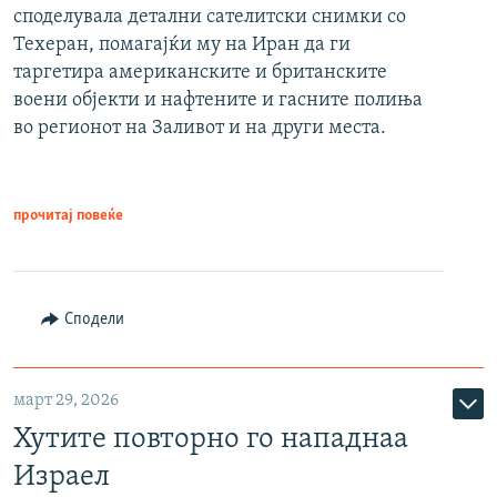
споделувала детални сателитски снимки со
Техеран, помагајќи му на Иран да ги
таргетира американските и британските
воени објекти и нафтените и гасните полиња
во регионот на Заливот и на други места.
прочитај повеќе
Сподели
март 29, 2026
Хутите повторно го нападнаа
Израел