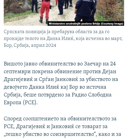
РСЕ веб страници
Српската полиција ја пребарува областа за да го
пронајде телото на Данка Илиќ, која исчезна во март,
Бор, Србија, април 2024
Вишото јавно обвинителство во Заечар на 24
септември покрена обвинение против Дејан
Драгијевиќ и Срѓан Јанковиќ за убиството на
девојчето Данка Илиќ кај Бор во источна
Србија, беше потврдено за Радио Слободна
Европа (РСЕ).
Според соопштението на обвинителството за
РСЕ, Драгијевиќ и Јанковиќ се товарат за
„тешко убиство во соизвршителство“, како и за