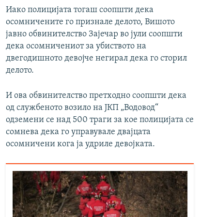
Иако полицијата тогаш соопшти дека
осомничените го признале делото, Вишото
јавно обвинителство Зајечар во јули соопшти
дека осомничениот за убиството на
двегодишното девојче негирал дека го сторил
делото.
И ова обвинителство претходно соопшти дека
од службеното возило на ЈКП „Водовод“
одземени се над 500 траги за кое полицијата се
сомнева дека го управувале двајцата
осомничени кога ја удриле девојката.