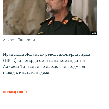
Алиреза Тангсири
Иранската Исламска револуционерна гарда
(ИРГК) ја потврди смртта на командантот
Алиреза Тангсири во израелски воздушен
напад минатата недела.
прочитај повеќе