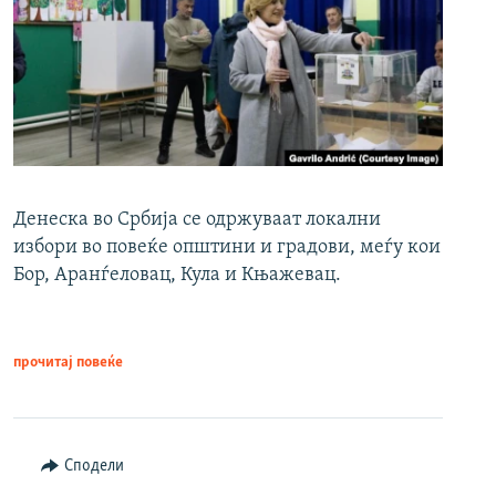
Денеска во Србија се одржуваат локални
избори во повеќе општини и градови, меѓу кои
Бор, Аранѓеловац, Кула и Књажевац.
прочитај повеќе
Сподели