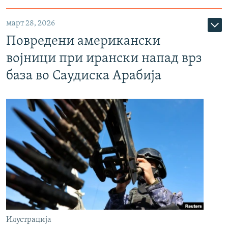
март 28, 2026
Повредени американски
војници при ирански напад врз
база во Саудиска Арабија
Илустрација