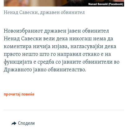
Ненад Савески, државен обвинител
Новоизбраниот државен јавен обвинител
Ненад Савески вели дека никогаш нема да
коментира ничија изјава, нагласувајќи дека
првото нешто што го направил откако е на
функцијата е средба со јавните обвинители во
Државното јавно обвинителство.
прочитај повеќе
Сподели