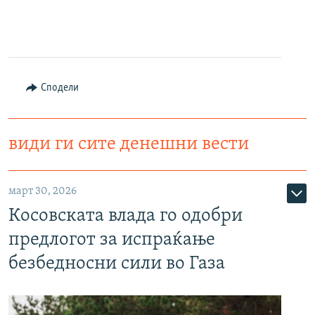
Сподели
види ги сите денешни вести
март 30, 2026
Косовската влада го одобри
предлогот за испраќање
безбедносни сили во Газа