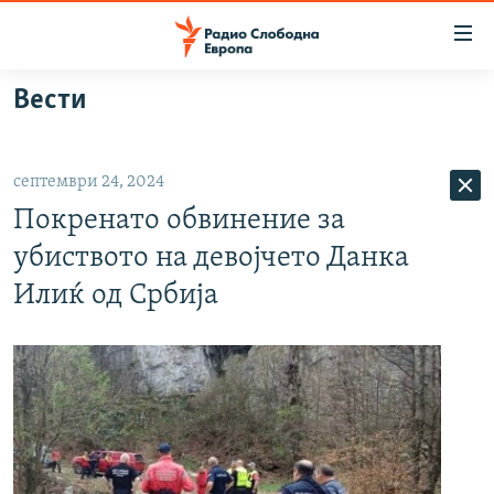
Достапни
линкови
Оди
Вести
на
МАКЕДОНИЈА
содржината
СВЕТ
Оди
септември 24, 2024
ВИЗУЕЛНО
на
Покренато обвинение за
главната
ВЕСТИ
навигација
убиството на девојчето Данка
ШТО ТРЕБА ДА ЗНАЕТЕ
Премини
Илиќ од Србија
на
ПРИЈАВИ СЕ ЗА ЊУЗЛЕТЕР
пребарување
ПОДКАСТ ЗОШТО?
СЛЕДЕТЕ НЕ