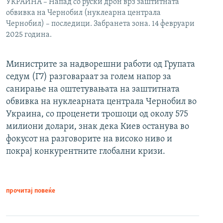
УКРАИНА – Напад со руски дрон врз заштитната
обвивка на Чернобил (нуклеарна централа
Чернобил) – последици. Забранета зона. 14 февруари
2025 година.
Министрите за надворешни работи од Групата
седум (Г7) разговараат за голем напор за
санирање на оштетувањата на заштитната
обвивка на нуклеарната централа Чернобил во
Украина, со проценети трошоци од околу 575
милиони долари, знак дека Киев останува во
фокусот на разговорите на високо ниво и
покрај конкурентните глобални кризи.
прочитај повеќе