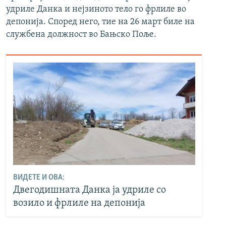
удриле Данка и нејзиното тело го фрлиле во
депонија. Според него, тие на 26 март биле на
службена должност во Бањско Поље.
ВИДЕТЕ И ОВА:
Двегодишната Данка ја удриле со
возило и фрлиле на депонија