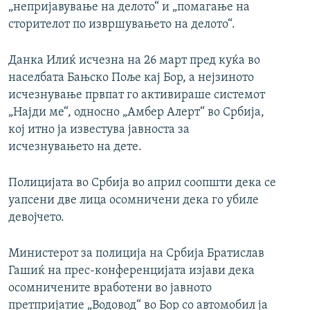
„непријавување на делото“ и „помагање на
сторителот по извршувањето на делото“.
Данка Илиќ исчезна на 26 март пред куќа во
населбата Бањско Поље кај Бор, а нејзиното
исчезнување првпат го активираше системот
„Најди ме“, односно „Амбер Алерт“ во Србија,
кој итно ја известува јавноста за
исчезнувањето на дете.
Полицијата во Србија во април соопшти дека се
уапсени две лица осомничени дека го убиле
девојчето.
Министерот за полиција на Србија Братислав
Гашиќ на прес-конференцијата изјави дека
осомничените вработени во јавното
претпријатие „Водовод“ во Бор со автомобил ја