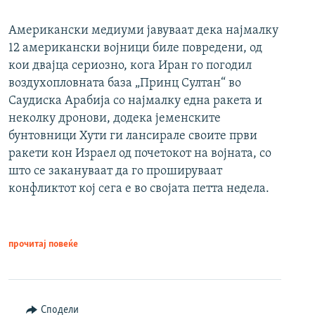
Американски медиуми јавуваат дека најмалку
12 американски војници биле повредени, од
кои двајца сериозно, кога Иран го погодил
воздухопловната база „Принц Султан“ во
Саудиска Арабија со најмалку една ракета и
неколку дронови, додека јеменските
бунтовници Хути ги лансирале своите први
ракети кон Израел од почетокот на војната, со
што се закануваат да го прошируваат
конфликтот кој сега е во својата петта недела.
прочитај повеќе
Сподели