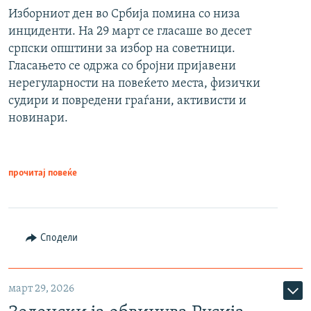
Изборниот ден во Србија помина со низа
инциденти. На 29 март се гласаше во десет
српски општини за избор на советници.
Гласањето се одржа со бројни пријавени
нерегуларности на повеќето места, физички
судири и повредени граѓани, активисти и
новинари.
прочитај повеќе
Сподели
март 29, 2026