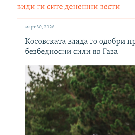
види ги сите денешни вести
март 30, 2026
Косовската влада го одобри п
безбедносни сили во Газа