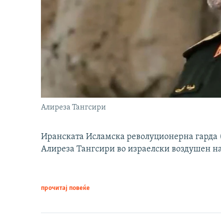
Алиреза Тангсири
Иранската Исламска револуционерна гарда (
Алиреза Тангсири во израелски воздушен н
прочитај повеќе