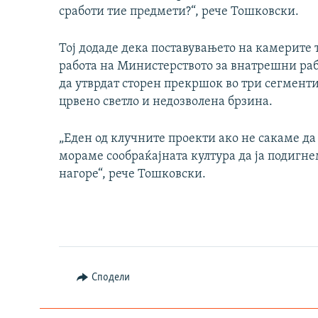
сработи тие предмети?“, рече Тошковски.
Тој додаде дека поставувањето на камерите
работа на Министерството за внатрешни раб
да утврдат сторен прекршок во три сегмен
црвено светло и недозволена брзина.
„Еден од клучните проекти ако не сакаме да
мораме сообраќајната култура да ја подигне
нагоре“, рече Тошковски.
Сподели