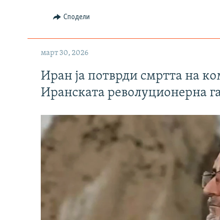
Сподели
март 30, 2026
Иран ја потврди смртта на к
Иранската револуционерна г