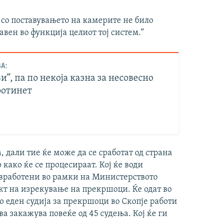
т со поставувањето на камерите не било
вен во функција целиот тој систем.“
А:
зи“, па по некоја казна за несовесно
ротинет
 дали тие ќе може да се сработат од страна
како ќе се процесираат. Кој ќе води
а вработени во рамки на Министерството
кт на изрекување на прекршоци. Ќе одат во
о еден судија за прекршоци во Скопје работи
а закажува повеќе од 45 судења. Кој ќе ги