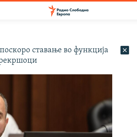
 поскоро ставање во функција
прекршоци