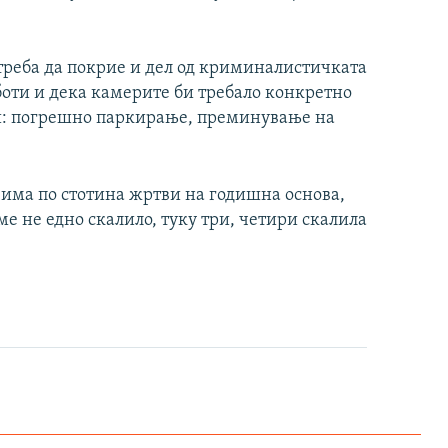
 треба да покрие и дел од криминалистичката
оти и дека камерите би требало конкретно
ти: погрешно паркирање, преминување на
 има по стотина жртви на годишна основа,
ме не едно скалило, туку три, четири скалила