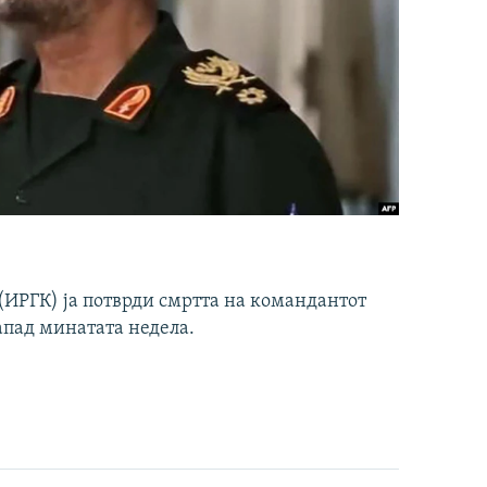
ИРГК) ја потврди смртта на командантот
апад минатата недела.