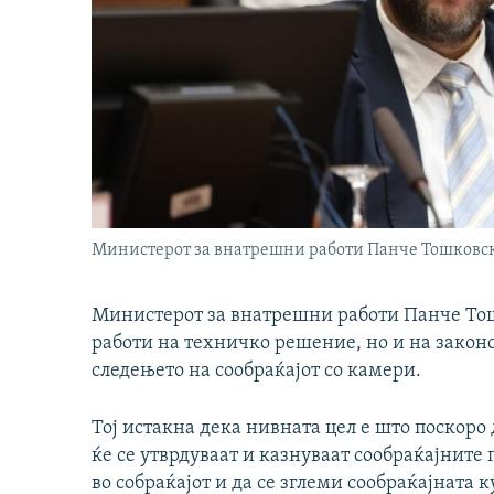
Mинистерот за внатрешни работи Панче Тошковс
Mинистерот за внатрешни работи Панче Тош
работи на техничко решение, но и на закон
следењето на сообраќајот со камери.
Тој истакна дека нивната цел е што поскоро
ќе се утврдуваат и казнуваат сообраќајните 
во собраќајот и да се зглеми сообраќајната к