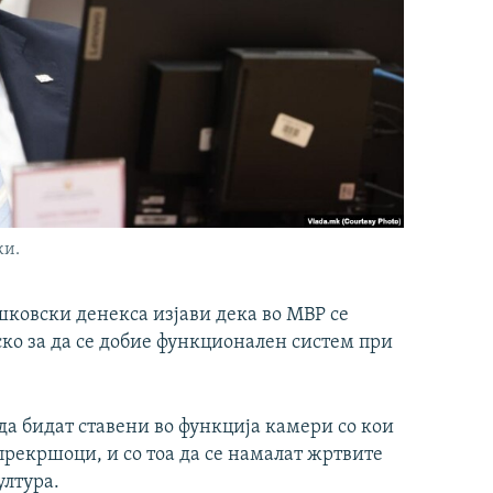
ки.
ковски денекса изјави дека во МВР се
ско за да се добие функционален систем при
 да бидат ставени во функција камери со кои
прекршоци, и со тоа да се намалат жртвите
ултура.