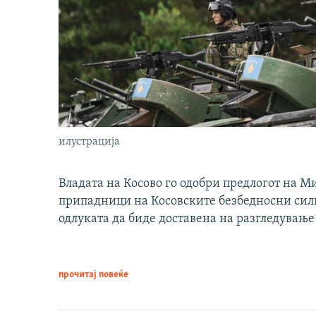
илустрација
Владата на Косово го одобри предлогот на М
припадници на Косовските безбедносни сили 
одлуката да биде доставена на разгледување
прочитај повеќе