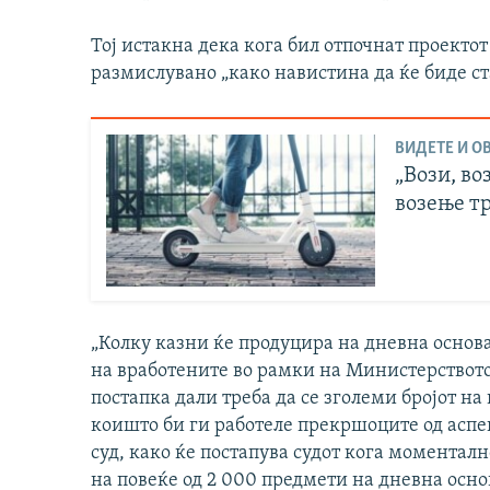
Тој истакна дека кога бил отпочнат проекто
размислувано „како навистина да ќе биде ста
ВИДЕТЕ И ОВ
„Вози, во
возење т
„Колку казни ќе продуцира на дневна основа,
на вработените во рамки на Министерството 
постапка дали треба да се зголеми бројот н
коишто би ги работеле прекршоците од аспе
суд, како ќе постапува судот кога моменталн
на повеќе од 2 000 предмети на дневна основ