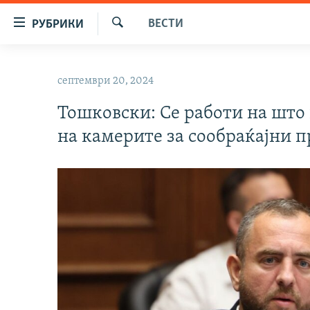
Достапни
ВЕСТИ
РУБРИКИ
линкови
Барај
Оди
МАКЕДОНИЈА
на
септември 20, 2024
СВЕТ
содржината
Оди
Тошковски: Се работи на што
ВИЗУЕЛНО
на
на камерите за сообраќајни 
ВЕСТИ
главната
навигација
ШТО ТРЕБА ДА ЗНАЕТЕ
Премини
ПРИЈАВИ СЕ ЗА ЊУЗЛЕТЕР
на
пребарување
ПОДКАСТ ЗОШТО?