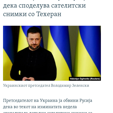
дека споделува сателитски
снимки со Техеран
Украинскиот претседател Володимир Зеленски
Претседателот на Украина ја обвини Русија
дека во текот на изминатата недела