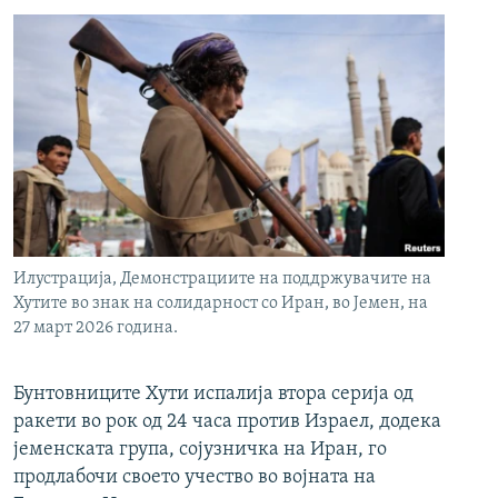
Илустрација, Демонстрациите на поддржувачите на
Хутите во знак на солидарност со Иран, во Јемен, на
27 март 2026 година.
Бунтовниците Хути испалија втора серија од
ракети во рок од 24 часа против Израел, додека
јеменската група, сојузничка на Иран, го
продлабочи своето учество во војната на