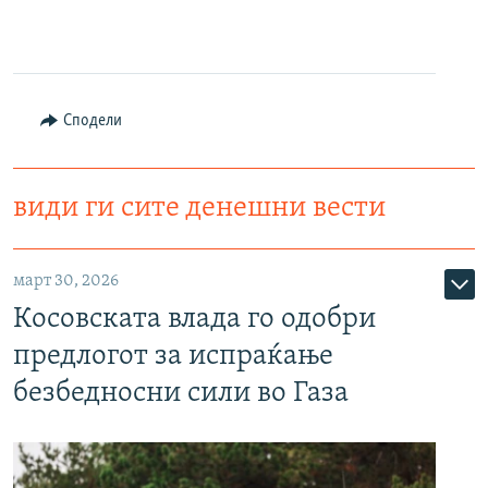
Сподели
види ги сите денешни вести
март 30, 2026
Косовската влада го одобри
предлогот за испраќање
безбедносни сили во Газа