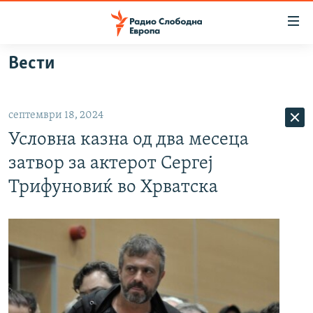
Достапни
линкови
Оди
Вести
на
МАКЕДОНИЈА
содржината
СВЕТ
Оди
септември 18, 2024
ВИЗУЕЛНО
на
Условна казна од два месеца
главната
ВЕСТИ
навигација
затвор за актерот Сергеј
ШТО ТРЕБА ДА ЗНАЕТЕ
Премини
Трифуновиќ во Хрватска
на
ПРИЈАВИ СЕ ЗА ЊУЗЛЕТЕР
пребарување
ПОДКАСТ ЗОШТО?
СЛЕДЕТЕ НЕ