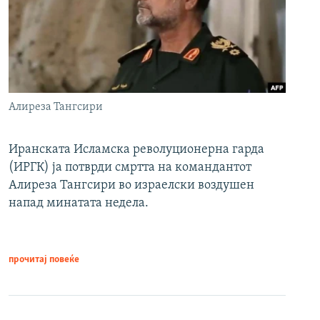
Алиреза Тангсири
Иранската Исламска револуционерна гарда
(ИРГК) ја потврди смртта на командантот
Алиреза Тангсири во израелски воздушен
напад минатата недела.
прочитај повеќе