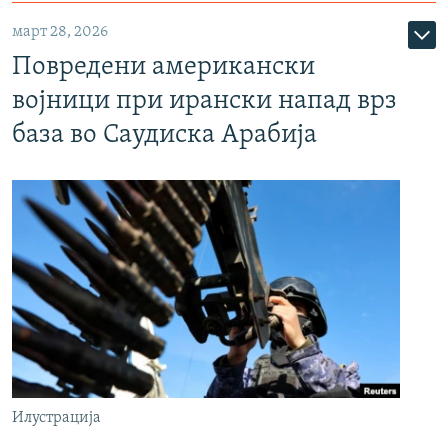
март 28, 2026
Повредени американски
војници при ирански напад врз
база во Саудиска Арабија
Илустрација