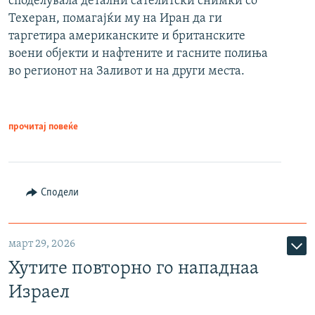
споделувала детални сателитски снимки со
Техеран, помагајќи му на Иран да ги
таргетира американските и британските
воени објекти и нафтените и гасните полиња
во регионот на Заливот и на други места.
прочитај повеќе
Сподели
март 29, 2026
Хутите повторно го нападнаа
Израел