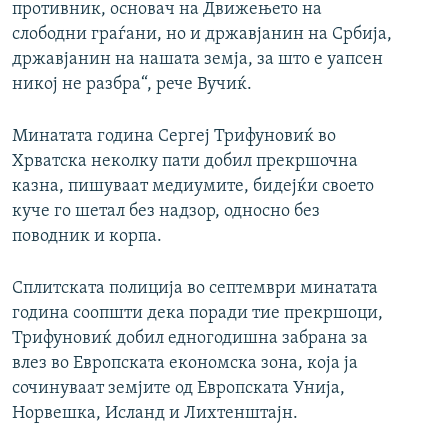
противник, основач на Движењето на
слободни граѓани, но и државјанин на Србија,
државјанин на нашата земја, за што е уапсен
никој не разбра“, рече Вучиќ.
Минатата година Сергеј Трифуновиќ во
Хрватска неколку пати добил прекршочна
казна, пишуваат медиумите, бидејќи своето
куче го шетал без надзор, односно без
поводник и корпа.
Сплитската полиција во септември минатата
година соопшти дека поради тие прекршоци,
Трифуновиќ добил едногодишна забрана за
влез во Европската економска зона, која ја
сочинуваат земјите од Европската Унија,
Норвешка, Исланд и Лихтенштајн.