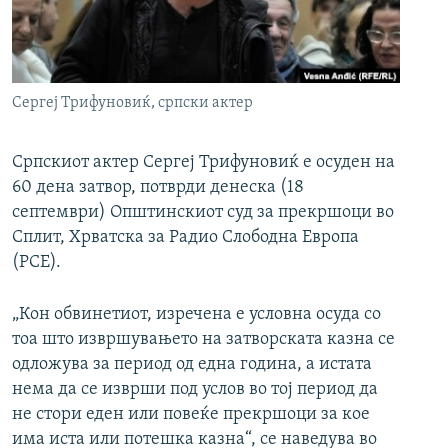
РСЕ веб страници
Сергеј Трифуновиќ, српски актер
Српскиот актер Сергеј Трифуновиќ е осуден на
60 дена затвор, потврди денеска (18
септември) Општинскиот суд за прекршоци во
Сплит, Хрватска за Радио Слободна Европа
(РСЕ).
„Кон обвинетиот, изречена е условна осуда со
тоа што извршувањето на затворската казна се
одложува за период од една година, а истата
нема да се изврши под услов во тој период да
не стори еден или повеќе прекршоци за кое
има иста или потешка казна“, се наведува во