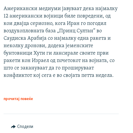
Американски медиуми јавуваат дека најмалку
12 американски војници биле повредени, од
кои двајца сериозно, кога Иран го погодил
воздухопловната база „Принц Султан“ во
Саудиска Арабија со најмалку една ракета и
неколку дронови, додека јеменските
бунтовници Хути ги лансирале своите први
ракети кон Израел од почетокот на војната, со
што се закануваат да го прошируваат
конфликтот кој сега е во својата петта недела.
прочитај повеќе
Сподели