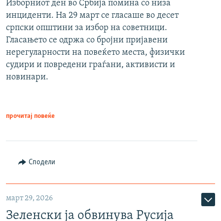
Изборниот ден во Србија помина со низа
инциденти. На 29 март се гласаше во десет
српски општини за избор на советници.
Гласањето се одржа со бројни пријавени
нерегуларности на повеќето места, физички
судири и повредени граѓани, активисти и
новинари.
прочитај повеќе
Сподели
март 29, 2026
Зеленски ја обвинува Русија