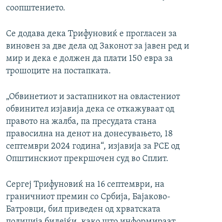
соопштението.
Се додава дека Трифуновиќ е прогласен за
виновен за две дела од Законот за јавен ред и
мир и дека е должен да плати 150 евра за
трошоците на постапката.
„Обвинетиот и застапникот на овластениот
обвинител изјавија дека се откажуваат од
правото на жалба, па пресудата стана
правосилна на денот на донесувањето, 18
септември 2024 година“, изјавија за РСЕ од
Општинскиот прекршочен суд во Сплит.
Сергеј Трифуновиќ на 16 септември, на
граничниот премин со Србија, Бајаково-
Батровци, бил приведен од хрватската
полиција бидејќи, како што информираат