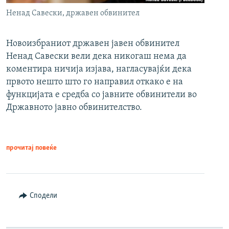
Ненад Савески, државен обвинител
Новоизбраниот државен јавен обвинител
Ненад Савески вели дека никогаш нема да
коментира ничија изјава, нагласувајќи дека
првото нешто што го направил откако е на
функцијата е средба со јавните обвинители во
Државното јавно обвинителство.
прочитај повеќе
Сподели