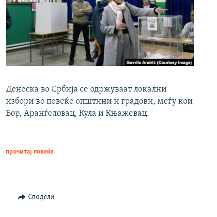
Денеска во Србија се одржуваат локални
избори во повеќе општини и градови, меѓу кои
Бор, Аранѓеловац, Кула и Књажевац.
прочитај повеќе
Сподели