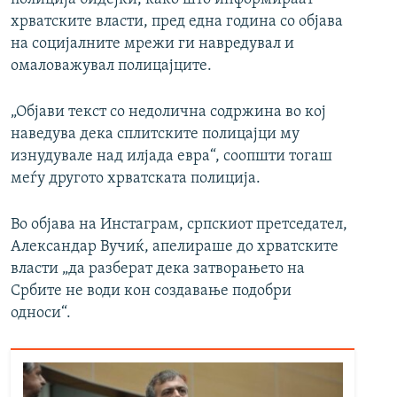
хрватските власти, пред една година со објава
на социјалните мрежи ги навредувал и
омаловажувал полицајците.
„Објави текст со недолична содржина во кој
наведува дека сплитските полицајци му
изнудувале над илјада евра“, соопшти тогаш
меѓу другото хрватската полиција.
Во објава на Инстаграм, српскиот претседател,
Александар Вучиќ, апелираше до хрватските
власти „да разберат дека затворањето на
Србите не води кон создавање подобри
односи“.