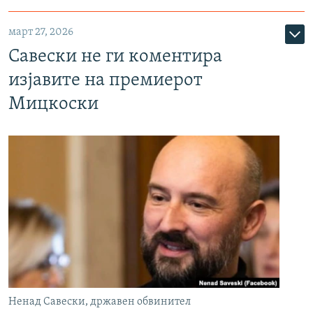
март 27, 2026
Савески не ги коментира
изјавите на премиерот
Мицкоски
Ненад Савески, државен обвинител