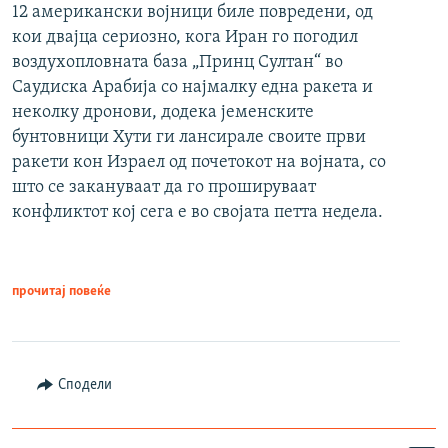
12 американски војници биле повредени, од
кои двајца сериозно, кога Иран го погодил
воздухопловната база „Принц Султан“ во
Саудиска Арабија со најмалку една ракета и
неколку дронови, додека јеменските
бунтовници Хути ги лансирале своите први
ракети кон Израел од почетокот на војната, со
што се закануваат да го прошируваат
конфликтот кој сега е во својата петта недела.
прочитај повеќе
Сподели