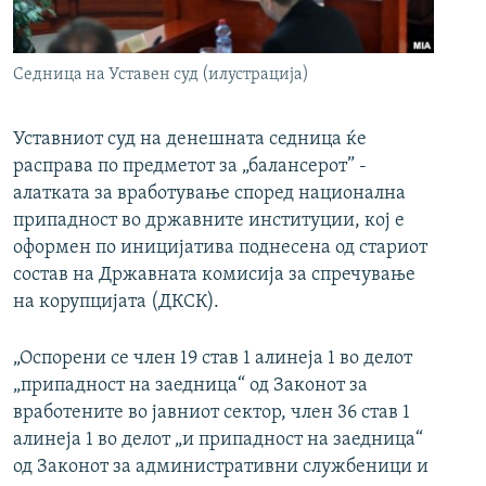
РСЕ веб страници
Седница на Уставен суд (илустрација)
Уставниот суд на денешната седница ќе
расправа по предметот за „балансерот” -
алатката за вработување според национална
припадност во државните институции, кој е
оформен по иницијатива поднесена од стариот
состав на Државната комисија за спречување
на корупцијата (ДКСК).
„Оспорени се член 19 став 1 алинеја 1 во делот
„припадност на заедница“ од Законот за
вработените во јавниот сектор, член 36 став 1
алинеја 1 во делот „и припадност на заедница“
од Законот за административни службеници и