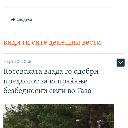
Сподели
види ги сите денешни вести
март 30, 2026
Косовската влада го одобри
предлогот за испраќање
безбедносни сили во Газа