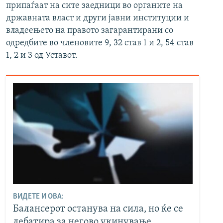
припаѓаат на сите заедници во органите на
државната власт и други јавни институции и
владеењето на правото загарантирани со
одредбите во членовите 9, 32 став 1 и 2, 54 став
1, 2 и 3 од Уставот.
ВИДЕТЕ И ОВА:
Балансерот останува на сила, но ќе се
дебатира за негово укинување