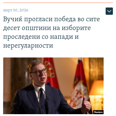
март 30, 2026
Вучиќ прогласи победа во сите
десет општини на изборите
проследени со напади и
нерегуларности