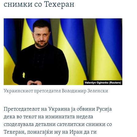
снимки со Техеран
Украинскиот претседател Володимир Зеленски
Претседателот на Украина ја обвини Русија
дека во текот на изминатата недела
споделувала детални сателитски снимки со
Техеран, помагајќи му на Иран да ги