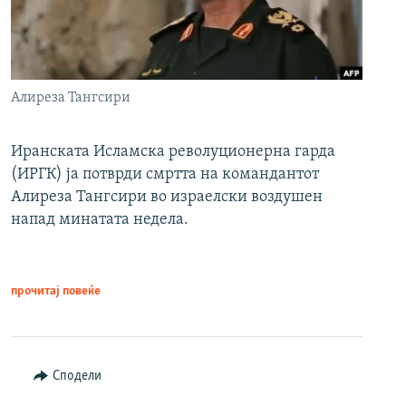
Алиреза Тангсири
Иранската Исламска револуционерна гарда
(ИРГК) ја потврди смртта на командантот
Алиреза Тангсири во израелски воздушен
напад минатата недела.
прочитај повеќе
Сподели