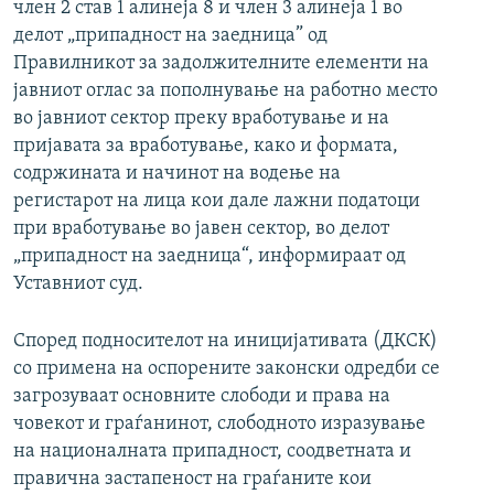
член 2 став 1 алинеја 8 и член 3 алинеја 1 во
делот „припадност на заедница” од
Правилникот за задолжителните елементи на
јавниот оглас за пополнување на работно место
во јавниот сектор преку вработување и на
пријавата за вработување, како и формата,
содржината и начинот на водење на
регистарот на лица кои дале лажни податоци
при вработување во јавен сектор, во делот
„припадност на заедница“, информираат од
Уставниот суд.
Според подносителот на иницијативата (ДКСК)
со примена на оспорените законски одредби се
загрозуваат основните слободи и права на
човекот и граѓанинот, слободното изразување
на националната припадност, соодветната и
правична застапеност на граѓаните кои