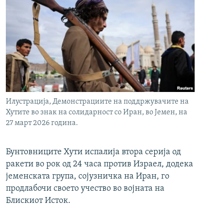
Илустрација, Демонстрациите на поддржувачите на
Хутите во знак на солидарност со Иран, во Јемен, на
27 март 2026 година.
Бунтовниците Хути испалија втора серија од
ракети во рок од 24 часа против Израел, додека
јеменската група, сојузничка на Иран, го
продлабочи своето учество во војната на
Блискиот Исток.