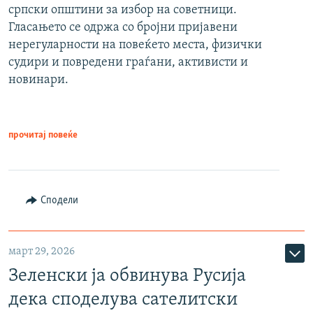
српски општини за избор на советници.
Гласањето се одржа со бројни пријавени
нерегуларности на повеќето места, физички
судири и повредени граѓани, активисти и
новинари.
прочитај повеќе
Сподели
март 29, 2026
Зеленски ја обвинува Русија
дека споделува сателитски