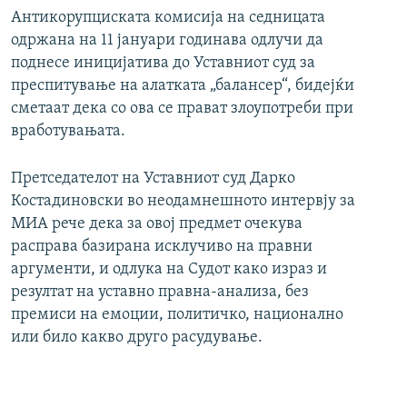
Антикорупциската комисија на седницата
одржана на 11 јануари годинава одлучи да
поднесе иницијатива до Уставниот суд за
преспитување на алатката „балансер“, бидејќи
сметаат дека со ова се прават злоупотреби при
вработувањата.
Претседателот на Уставниот суд Дарко
Костадиновски во неодамнешното интервју за
МИА рече дека за овој предмет очекува
расправа базирана исклучиво на правни
аргументи, и одлука на Судот како израз и
резултат на уставно правна-анализа, без
премиси на емоции, политичко, национално
или било какво друго расудување.