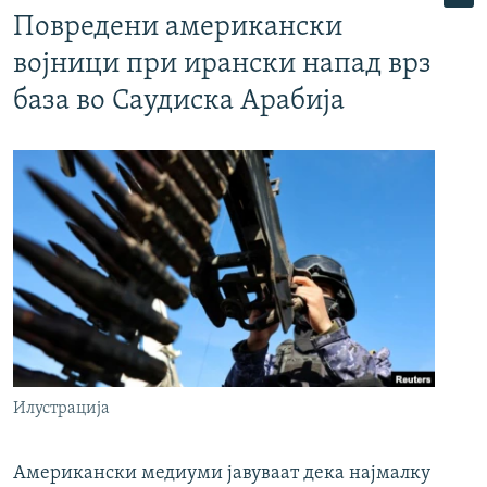
Повредени американски
војници при ирански напад врз
база во Саудиска Арабија
Илустрација
Американски медиуми јавуваат дека најмалку