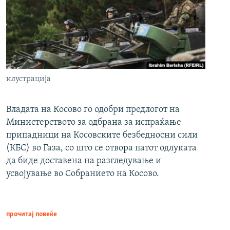
илустрација
Владата на Косово го одобри предлогот на
Министерството за одбрана за испраќање
припадници на Косовските безбедносни сили
(КБС) во Газа, со што се отвора патот одлуката
да биде доставена на разгледување и
усвојување во Собранието на Косово.
прочитај повеќе