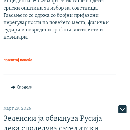
инциденти. На 29 март се гласаше во десет
српски општини за избор на советници.
Гласањето се одржа со бројни пријавени
нерегуларности на повеќето места, физички
судири и повредени граѓани, активисти и
новинари.
прочитај повеќе
Сподели
март 29, 2026
Зеленски ја обвинува Русија
дека споделува сателитски