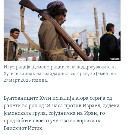
Илустрација, Демонстрациите на поддржувачите на
Хутите во знак на солидарност со Иран, во Јемен, на
27 март 2026 година.
Бунтовниците Хути испалија втора серија од
ракети во рок од 24 часа против Израел, додека
јеменската група, сојузничка на Иран, го
продлабочи своето учество во војната на
Блискиот Исток.