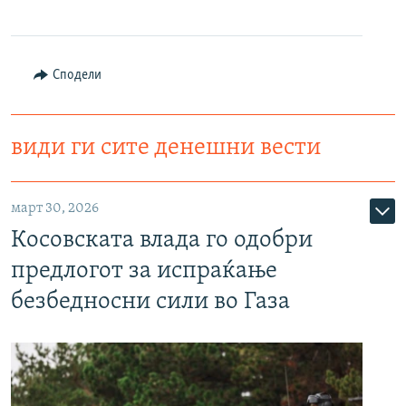
Сподели
види ги сите денешни вести
март 30, 2026
Косовската влада го одобри
предлогот за испраќање
безбедносни сили во Газа