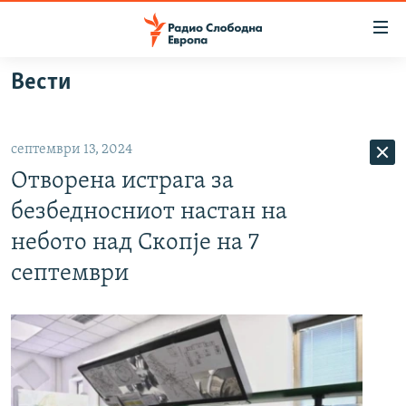
Достапни
линкови
Оди
Вести
на
МАКЕДОНИЈА
содржината
СВЕТ
Оди
септември 13, 2024
ВИЗУЕЛНО
на
Отворена истрага за
главната
ВЕСТИ
навигација
безбедносниот настан на
ШТО ТРЕБА ДА ЗНАЕТЕ
Премини
небото над Скопје на 7
на
ПРИЈАВИ СЕ ЗА ЊУЗЛЕТЕР
септември
пребарување
ПОДКАСТ ЗОШТО?
СЛЕДЕТЕ НЕ