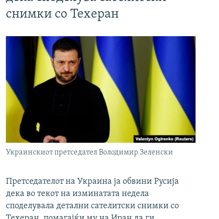
снимки со Техеран
Украинскиот претседател Володимир Зеленски
Претседателот на Украина ја обвини Русија
дека во текот на изминатата недела
споделувала детални сателитски снимки со
Техеран, помагајќи му на Иран да ги