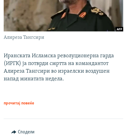
Алиреза Тангсири
Иранската Исламска револуционерна гарда
(ИРГК) ја потврди смртта на командантот
Алиреза Тангсири во израелски воздушен
напад минатата недела.
прочитај повеќе
Сподели