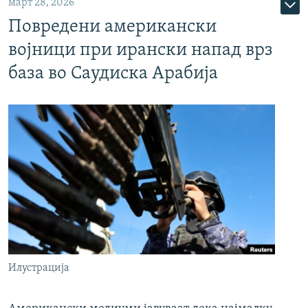
март 28, 2026
Повредени американски
војници при ирански напад врз
база во Саудиска Арабија
Илустрација