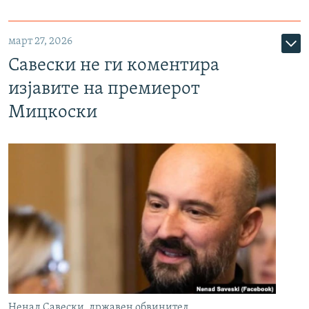
март 27, 2026
Савески не ги коментира
изјавите на премиерот
Мицкоски
Ненад Савески, државен обвинител