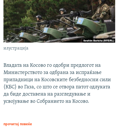
илустрација
Владата на Косово го одобри предлогот на
Министерството за одбрана за испраќање
припадници на Косовските безбедносни сили
(КБС) во Газа, со што се отвора патот одлуката
да биде доставена на разгледување и
усвојување во Собранието на Косово.
прочитај повеќе