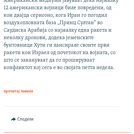
Американски медиуми јавуваат дека најмалку
12 американски војници биле повредени, од
кои двајца сериозно, кога Иран го погодил
воздухопловната база „Принц Султан“ во
Саудиска Арабија со најмалку една ракета и
неколку дронови, додека јеменските
бунтовници Хути ги лансирале своите први
ракети кон Израел од почетокот на војната, со
што се закануваат да го прошируваат
конфликтот кој сега е во својата петта недела.
прочитај повеќе
Сподели