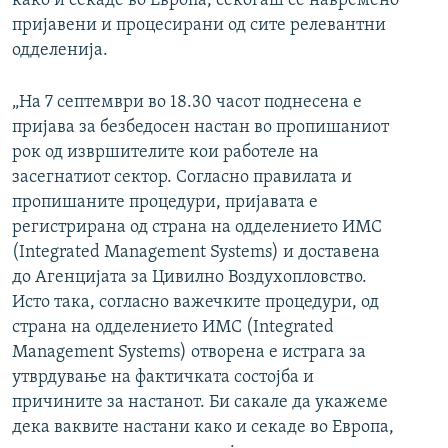
како и секаде во Европа, секогаш се навремено
пријавени и процесирани од сите релевантни
одделенија.
„На 7 септември во 18.30 часот поднесена е
пријава за безбедосен настан во пропишаниот
рок од извршителите кои работеле на
засегнатиот сектор. Согласно правилата и
пропишаните процедури, пријавата е
регистрирана од страна на одделението ИМС
(Integrated Management Systems) и доставена
до Агенцијата за Цивилно Воздухопловство.
Исто така, согласно важечките процедури, од
страна на одделението ИМС (Integrated
Management Systems) отворена е истрага за
утврдување на фактичката состојба и
причините за настанот. Би сакале да укажеме
дека ваквите настани како и секаде во Европа,