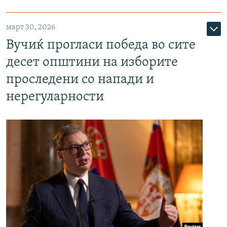
март 30, 2026
Вучиќ прогласи победа во сите
десет општини на изборите
проследени со напади и
нерегуларности