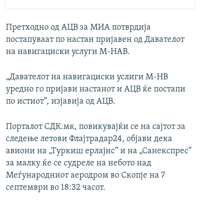
Претходно од АЦВ за МИА потврдија
постапуваат по настан пријавен од Давателот
на навигациски услуги М-НАВ.
„Давателот на навигациски услиги М-НВ
уредно го пријави настанот и АЦВ ќе постапи
по истиот“, изјавија од АЦВ.
Порталот СДК.мк, повикувајќи се на сајтот за
следење летови Флајтрадар24, објави дека
авиони на „Туркиш ерлајнс“ и на „Санекспрес“
за малку ќе се судреле на небото над
Меѓународниот аеродром во Скопје на 7
септември во 18:32 часот.