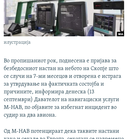
РСЕ веб страници
илустрација
Во пропишаниот рок, поднесена е пријава за
безбедосниот настан на небото на Скопје што
се случи на 7-ми месецов и отворена е истрага
за утврдување на фактичката состојба и
причините, информира денеска (13
септември) Давателот на навигациски услуги
М-НАВ, по објавите за избегнат инцидент во
судир на два авиона.
Од М-НАВ потенцираат дека таквите настани