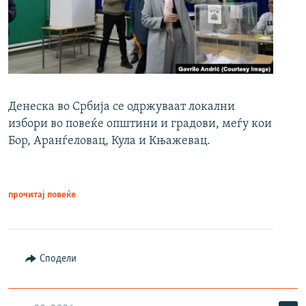
Денеска во Србија се одржуваат локални
избори во повеќе општини и градови, меѓу кои
Бор, Аранѓеловац, Кула и Књажевац.
прочитај повеќе
Сподели