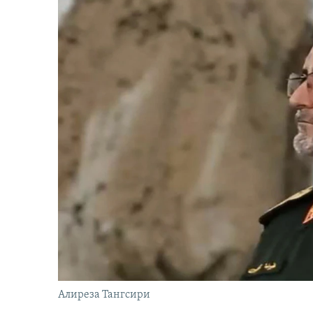
Алиреза Тангсири