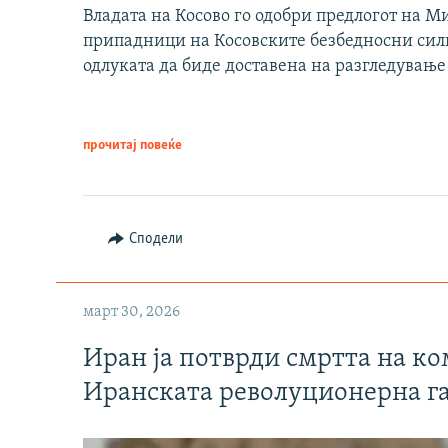
Владата на Косово го одобри предлогот на М
припадници на Косовските безбедносни сили 
одлуката да биде доставена на разгледување
прочитај повеќе
Сподели
март 30, 2026
Иран ја потврди смртта на к
Иранската револуционерна г