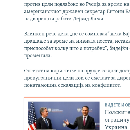
против цели подлабоко во Русија за време на
американскиот државен секретар Ентони Б
надворешни работи Дејвид Лами.
Блинкен рече дека „не се сомневал“ дека Бај
прашање за време на нивната посета, истакн
приспособат колку што е потребно“, бидејќи с
променила.
Опсегот на користење на оружје со долг дос
прекугранични цели кои се сметаат за дире
понатамошна ескалација на конфликтот.
ВИДЕТЕ И ОВ
Полските
ограничув
Украина