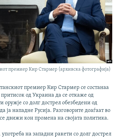
иот премиер Кир Стармер (архивска фотографија)
танскиот премиер Кир Стармер се состанаа
 притисок од Украина да се откаже од
и оружје со долг дострел обезбедени од
а ја нападне Русија. Разговорите доаѓаат во
се движи кон промена на својата политика.
 употреба на западни ракети со долг дострел