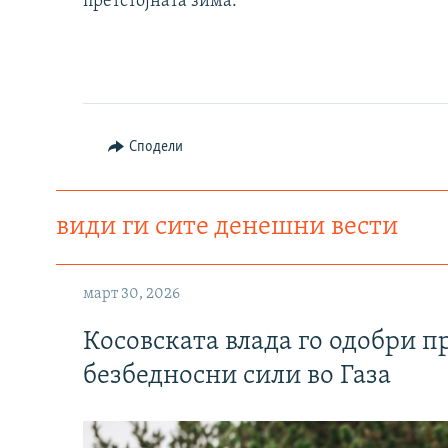
претстојната зима.
Сподели
види ги сите денешни вести
март 30, 2026
Косовската влада го одобри п
безбедносни сили во Газа