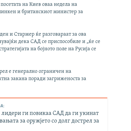
 посетата на Киев оваа недела на
линкен и британскиот министер за
ден и Стармер ќе разговараат за ова
увајќи дека САД се приспособиле и „ќе се
тратегијата на бојното поле на Русија се
трел е генерално ограничен на
ктна закана поради загриженоста за
А:
 лидери ги повикаа САД да ги укинат
ањата за оружјето со долг дострел за