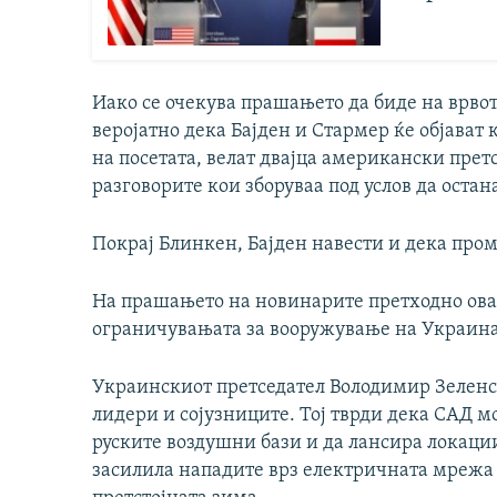
Иако се очекува прашањето да биде на врвот
веројатно дека Бајден и Стармер ќе објават
на посетата, велат двајца американски пре
разговорите кои зборуваа под услов да оста
Покрај Блинкен, Бајден навести и дека пром
На прашањето на новинарите претходно оваа
ограничувањата за вооружување на Украина, 
Украинскиот претседател Володимир Зелен
лидери и сојузниците. Тој тврди дека САД мо
руските воздушни бази и да лансира локации
засилила нападите врз електричната мрежа