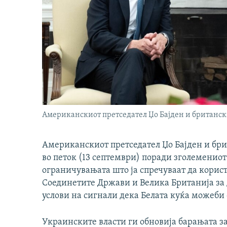
Американскиот претседател Џо Бајден и британск
Американскиот претседател Џо Бајден и бри
во петок (13 септември) поради зголемениот
ограничувањата што ја спречуваат да корист
Соединетите Држави и Велика Британија за д
услови на сигнали дека Белата куќа можеби 
Украинските власти ги обновија барањата за