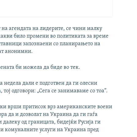
 на агендата на лидерите, се чини малку
 какви било промени во политиката за време
тставници запознаени со планирањето на
нат анонимни.
ената би можела да биде во тек.
 недела дали е подготвен да ги олесни
тој одговори: „Сега се занимаваме со тоа“.
ски врши притисок врз американските воени
ра да и дозволат на Украина да ги гаѓа
 далеку од границата, бидејќи Русија ги
 и комуналните услуги на Украина пред