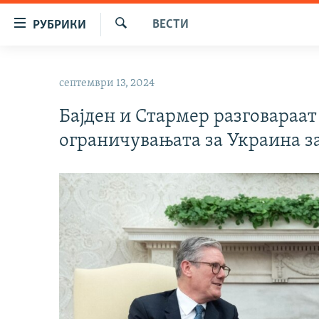
Достапни
ВЕСТИ
РУБРИКИ
линкови
Барај
Оди
МАКЕДОНИЈА
на
септември 13, 2024
СВЕТ
содржината
Оди
Бајден и Стармер разговараат
ВИЗУЕЛНО
на
ограничувањата за Украина з
ВЕСТИ
главната
навигација
ШТО ТРЕБА ДА ЗНАЕТЕ
Премини
ПРИЈАВИ СЕ ЗА ЊУЗЛЕТЕР
на
пребарување
ПОДКАСТ ЗОШТО?