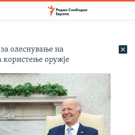
 за олеснување на
а користење оружје