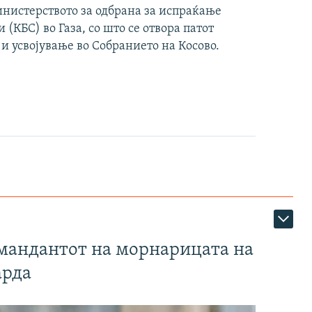
инистерството за одбрана за испраќање
(КБС) во Газа, со што се отвора патот
 и усвојување во Собранието на Косово.
омандантот на морнарицата на
арда