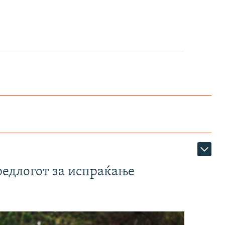
редлогот за испраќање