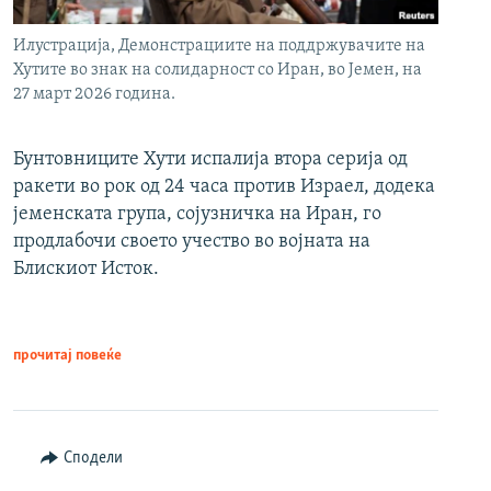
Илустрација, Демонстрациите на поддржувачите на
Хутите во знак на солидарност со Иран, во Јемен, на
27 март 2026 година.
Бунтовниците Хути испалија втора серија од
ракети во рок од 24 часа против Израел, додека
јеменската група, сојузничка на Иран, го
продлабочи своето учество во војната на
Блискиот Исток.
прочитај повеќе
Сподели