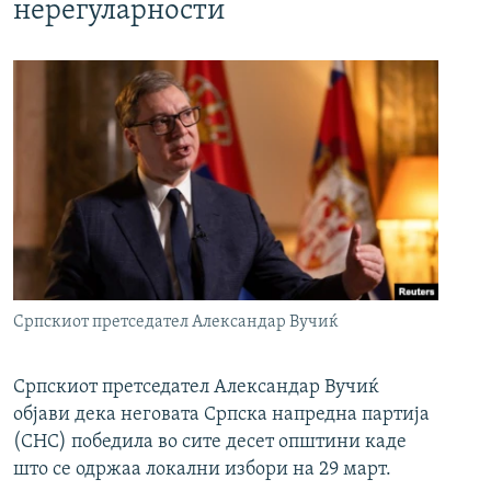
нерегуларности
Српскиот претседател Александар Вучиќ
Српскиот претседател Александар Вучиќ
објави дека неговата Српска напредна партија
(СНС) победила во сите десет општини каде
што се одржаа локални избори на 29 март.