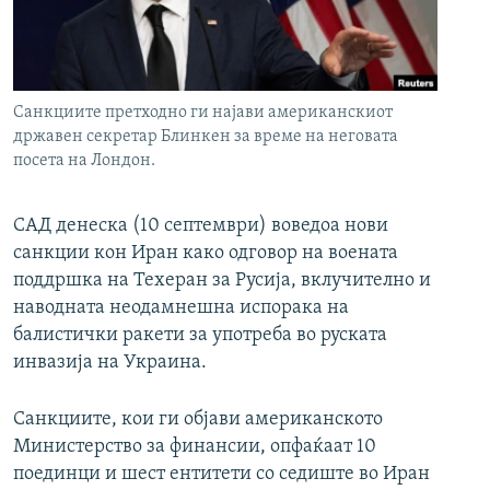
РСЕ веб страници
Санкциите претходно ги најави американскиот
државен секретар Блинкен за време на неговата
посета на Лондон.
САД денеска (10 септември) воведоа нови
санкции кон Иран како одговор на воената
поддршка на Техеран за Русија, вклучително и
наводната неодамнешна испорака на
балистички ракети за употреба во руската
инвазија на Украина.
Санкциите, кои ги објави американското
Министерство за финансии, опфаќаат 10
поединци и шест ентитети со седиште во Иран