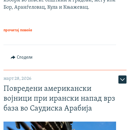
избори во повеќе општини и градови, меѓу кои
Бор, Аранѓеловац, Кула и Књажевац.
прочитај повеќе
Сподели
март 28, 2026
Повредени американски
војници при ирански напад врз
база во Саудиска Арабија