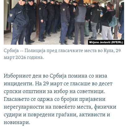
Србија -- Полиција пред гласачките места во Кула, 29
март 2026 година.
Изборниот ден во Србија помина со низа
инциденти. На 29 март се гласаше во десет
српски општини за избор на советници.
Гласањето се одржа со бројни пријавени
нерегуларности на повеќето места, физички
судири и повредени граѓани, активисти и
новинари.