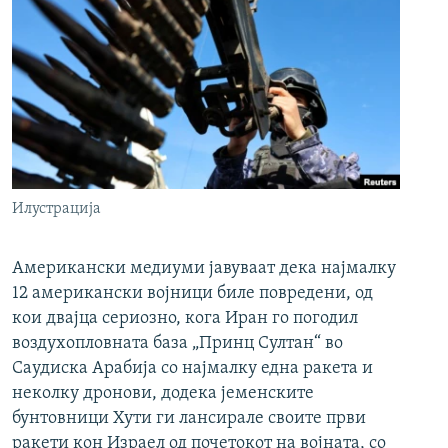
Илустрација
Американски медиуми јавуваат дека најмалку
12 американски војници биле повредени, од
кои двајца сериозно, кога Иран го погодил
воздухопловната база „Принц Султан“ во
Саудиска Арабија со најмалку една ракета и
неколку дронови, додека јеменските
бунтовници Хути ги лансирале своите први
ракети кон Израел од почетокот на војната, со