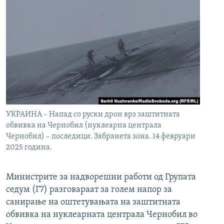
УКРАИНА – Напад со руски дрон врз заштитната
обвивка на Чернобил (нуклеарна централа
Чернобил) – последици. Забранета зона. 14 февруари
2025 година.
Министрите за надворешни работи од Групата
седум (Г7) разговараат за голем напор за
санирање на оштетувањата на заштитната
обвивка на нуклеарната централа Чернобил во