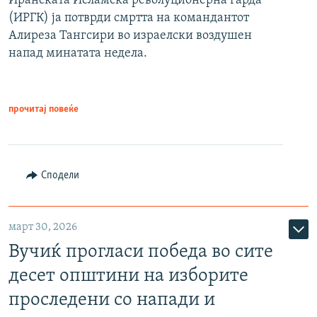
Иранската Исламска револуционерна гарда
(ИРГК) ја потврди смртта на командантот
Алиреза Тангсири во израелски воздушен
напад минатата недела.
прочитај повеќе
Сподели
март 30, 2026
Вучиќ прогласи победа во сите
десет општини на изборите
проследени со напади и