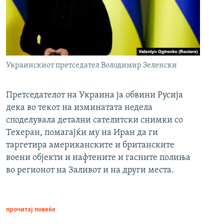
Украинскиот претседател Володимир Зеленски
Претседателот на Украина ја обвини Русија
дека во текот на изминатата недела
споделувала детални сателитски снимки со
Техеран, помагајќи му на Иран да ги
таргетира американските и британските
воени објекти и нафтените и гасните полиња
во регионот на Заливот и на други места.
прочитај повеќе