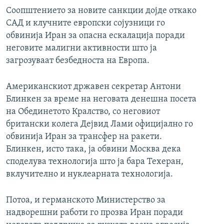
Соопштението за новите санкции дојде откако
САД и клучните европски сојузници го
обвинија Иран за опасна ескалација поради
неговите малигни активности што ја
загрозуваат безбедноста на Европа.
Американскиот државен секретар Антони
Блинкен за време на неговата денешна посета
на Обединетото Кралство, со неговиот
британски колега Дејвид Лами официјално го
обвинија Иран за трансфер на ракети.
Блинкен, исто така, ја обвини Москва дека
споделува технологија што ја бара Техеран,
вклучително и нуклеарната технологија.
Потоа, и германското Министерство за
надворешни работи го прозва Иран поради