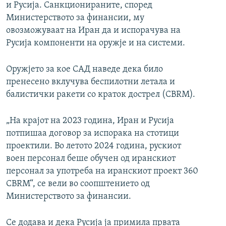
и Русија. Санкционираните, според
Министерството за финансии, му
овозможуваат на Иран да и испорачува на
Русија компоненти на оружје и на системи.
Оружјето за кое САД наведе дека било
пренесено вклучува беспилотни летала и
балистички ракети со краток дострел (CBRM).
„На крајот на 2023 година, Иран и Русија
потпишаа договор за испорака на стотици
проектили. Во летото 2024 година, рускиот
воен персонал беше обучен од иранскиот
персонал за употреба на иранскиот проект 360
CBRM“, се вели во соопштението од
Министерството за финансии.
Се додава и дека Русија ја примила првата