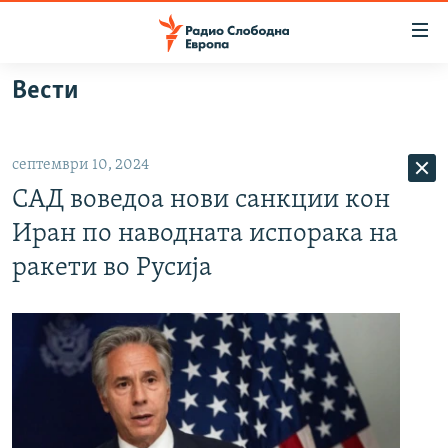
Достапни
линкови
Оди
Вести
на
МАКЕДОНИЈА
содржината
СВЕТ
Оди
септември 10, 2024
ВИЗУЕЛНО
на
САД воведоа нови санкции кон
главната
ВЕСТИ
навигација
Иран по наводната испорака на
ШТО ТРЕБА ДА ЗНАЕТЕ
Премини
ракети во Русија
на
ПРИЈАВИ СЕ ЗА ЊУЗЛЕТЕР
пребарување
ПОДКАСТ ЗОШТО?
СЛЕДЕТЕ НЕ