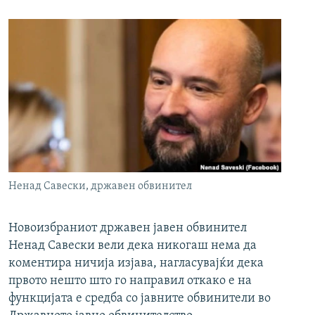
Ненад Савески, државен обвинител
Новоизбраниот државен јавен обвинител
Ненад Савески вели дека никогаш нема да
коментира ничија изјава, нагласувајќи дека
првото нешто што го направил откако е на
функцијата е средба со јавните обвинители во