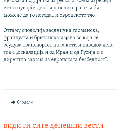
неговата поддршка за руската воена агресија
истакнувајќи дека иранските ракети би
можеле да го погодат и европското тло.
Оттаму споделија заедничка германска,
француска и британска изјава во која се
осудува транспортот на ракети и наведоа дека
тоа е „ескалација и од Иран и од Русија и е
директна закана за европската безбедност“.
Сподели
види ги сите денешни вести