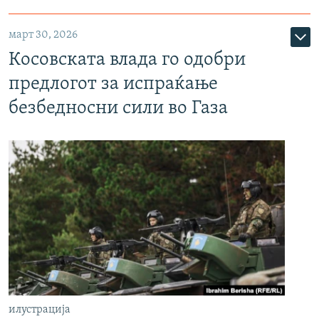
март 30, 2026
Косовската влада го одобри
предлогот за испраќање
безбедносни сили во Газа
илустрација