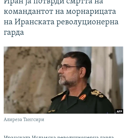
Иран ја потврди смртта на
командантот на морнарицата
на Иранската револуционерна
гарда
Алиреза Тангсири