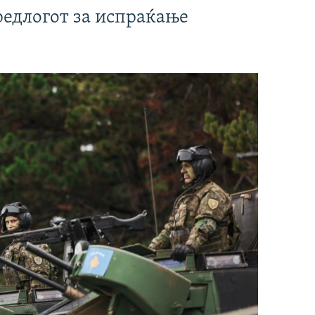
редлогот за испраќање