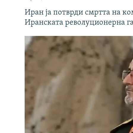
Иран ја потврди смртта на к
Иранската револуционерна г