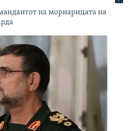
омандантот на морнарицата на
арда