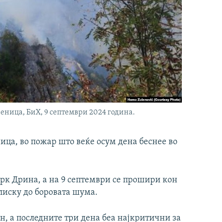
еница, БиХ, 9 септември 2024 година.
ница, во пожар што веќе осум дена беснее во
рк Дрина, а на 9 септември се прошири кон
блиску до боровата шума.
н, а последните три дена беа најкритични за