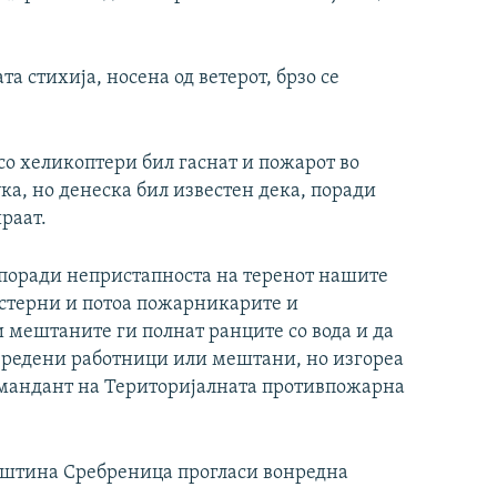
а стихија, носена од ветерот, брзо се
со хеликоптери бил гаснат и пожарот во
ка, но денеска бил известен дека, поради
раат.
о поради непристапноста на теренот нашите
истерни и потоа пожарникарите и
 мештаните ги полнат ранците со вода и да
вредени работници или мештани, но изгореа
командант на Територијалната противпожарна
пштина Сребреница прогласи вонредна