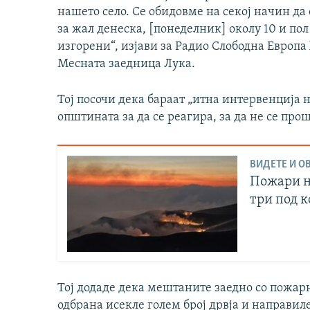
нашето село. Се обидовме на секој начин да 
за жал денеска, [понеделник] околу 10 и по
изгорени“, изјави за Радио Слободна Европ
Месната заедница Лука.
Тој посочи дека бараат „итна интервенција 
општината за да се реагира, за да не се про
ВИДЕТЕ И ОВ
Пожари н
три под 
Тој додаде дека мештаните заедно со пожа
одбрана исекле голем број дрвја и направиле