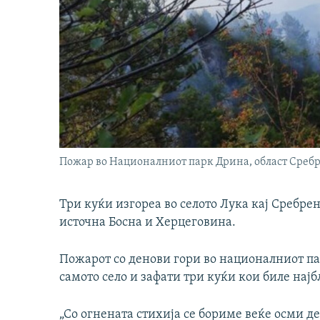
Пожар во Националниот парк Дрина, област Сребр
Три куќи изгореа во селото Лука кај Сребре
источна Босна и Херцеговина.
Пожарот со денови гори во националниот па
самото село и зафати три куќи кои биле нај
„Со огнената стихија се бориме веќе осми де