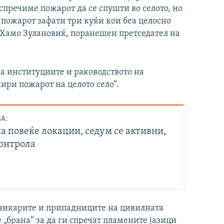
спречиме пожарот да се спушти во селото, но
л пожарот зафати три куќи кои беа целосно
а Хамо Зулановиќ, поранешен претседател на
на институциите и раководството на
шири пожарот на целото село“.
А:
а повеќе локации, седум се активни,
контрола
рникарите и припадниците на цивилната
 „брана“ за да ги спречат пламените јазици