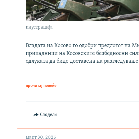
илустрација
Владата на Косово го одобри предлогот на М
припадници на Косовските безбедносни сили 
одлуката да биде доставена на разгледување
прочитај повеќе
Сподели
март 30, 2026