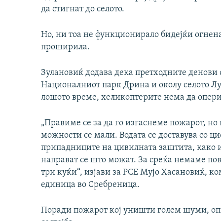
да стигнат до селото.
Но, ни тоа не функционирало бидејќи огненат
проширила.
Зулановиќ додава дека претходните денови 
Националниот парк Дрина и околу селото Лу
лошото време, хеликоптерите нема да опери
„Правиме се за да го изгаснеме пожарот, н
можности се мали. Водата се доставува со ц
припадниците на цивилната заштита, како и
направат се што можат. За среќа немаме по
три куќи“, изјави за РСЕ Мујо Хасановиќ, 
единица во Сребреница.
Поради пожарот кој уништи голем шуми, о