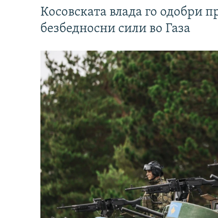
Косовската влада го одобри п
безбедносни сили во Газа