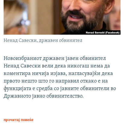
Ненад Савески, државен обвинител
Новоизбраниот државен јавен обвинител
Ненад Савески вели дека никогаш нема да
коментира ничија изјава, нагласувајќи дека
првото нешто што го направил откако е на
функцијата е средба со јавните обвинители во
Државното јавно обвинителство.
прочитај повеќе