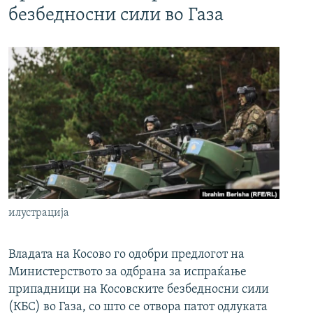
безбедносни сили во Газа
илустрација
Владата на Косово го одобри предлогот на
Министерството за одбрана за испраќање
припадници на Косовските безбедносни сили
(КБС) во Газа, со што се отвора патот одлуката