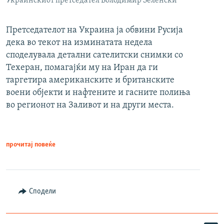
Украинскиот претседател Володимир Зеленски
Претседателот на Украина ја обвини Русија
дека во текот на изминатата недела
споделувала детални сателитски снимки со
Техеран, помагајќи му на Иран да ги
таргетира американските и британските
воени објекти и нафтените и гасните полиња
во регионот на Заливот и на други места.
прочитај повеќе
Сподели