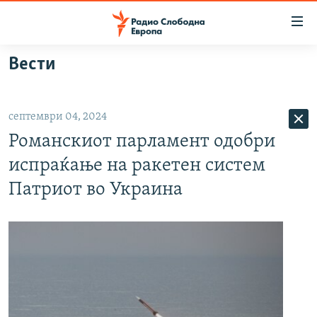
Достапни
линкови
Оди
Вести
на
МАКЕДОНИЈА
содржината
СВЕТ
Оди
септември 04, 2024
ВИЗУЕЛНО
на
Романскиот парламент одобри
главната
ВЕСТИ
навигација
испраќање на ракетен систем
ШТО ТРЕБА ДА ЗНАЕТЕ
Премини
Патриот во Украина
на
ПРИЈАВИ СЕ ЗА ЊУЗЛЕТЕР
пребарување
ПОДКАСТ ЗОШТО?
СЛЕДЕТЕ НЕ