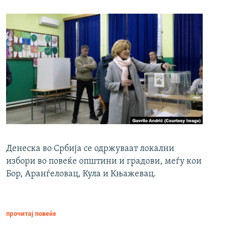
Денеска во Србија се одржуваат локални
избори во повеќе општини и градови, меѓу кои
Бор, Аранѓеловац, Кула и Књажевац.
прочитај повеќе