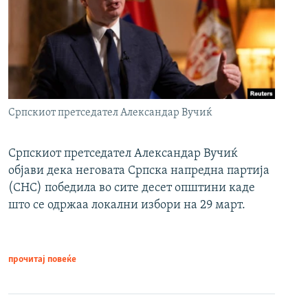
Српскиот претседател Александар Вучиќ
Српскиот претседател Александар Вучиќ
објави дека неговата Српска напредна партија
(СНС) победила во сите десет општини каде
што се одржаа локални избори на 29 март.
прочитај повеќе