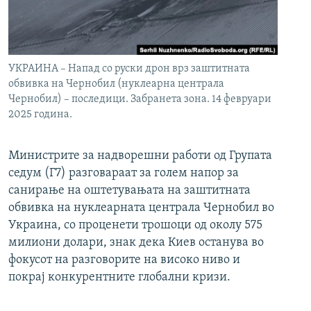
УКРАИНА – Напад со руски дрон врз заштитната
обвивка на Чернобил (нуклеарна централа
Чернобил) – последици. Забранета зона. 14 февруари
2025 година.
Министрите за надворешни работи од Групата
седум (Г7) разговараат за голем напор за
санирање на оштетувањата на заштитната
обвивка на нуклеарната централа Чернобил во
Украина, со проценети трошоци од околу 575
милиони долари, знак дека Киев останува во
фокусот на разговорите на високо ниво и
покрај конкурентните глобални кризи.