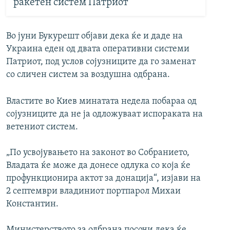
ракетен систем Патриот
Во јуни Букурешт објави дека ќе и даде на
Украина еден од двата оперативни системи
Патриот, под услов сојузниците да го заменат
со сличен систем за воздушна одбрана.
Властите во Киев минатата недела побараа од
сојузниците да не ја одложуваат испораката на
ветениот систем.
„По усвојувањето на законот во Собранието,
Владата ќе може да донесе одлука со која ќе
профункционира актот за донација“, изјави на
2 септември владиниот портпарол Михаи
Константин.
Министерството за одбрана посочи дека ќе