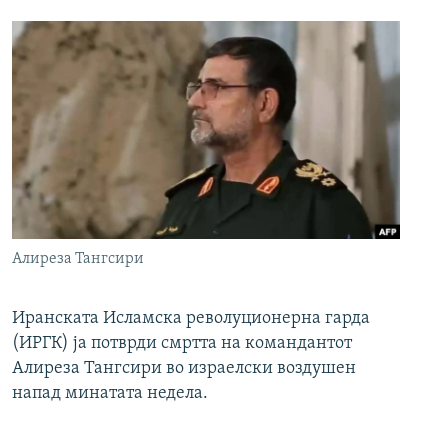
Алиреза Тангсири
Иранската Исламска револуционерна гарда
(ИРГК) ја потврди смртта на командантот
Алиреза Тангсири во израелски воздушен
напад минатата недела.