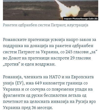
РСЕ веб страници
Ракетен одбранбен систем Патриот, илустрација
Романските пратеници усвоија нацрт-закон за
поддршка на донација на ракетен одбранбен
систем Патриот за Украина, со 245 гласови „за“
во Домот на пратеници наспроти 29 гласови
„против“ и еден воздржан.
Романија, членката на НАТО и на Европската
унија (ЕУ), има 649 километри граница со
Украина и се соочува со повремени упади на
фрагменти од руски беспилотни летала од
почетокот на целосната инвазија на Русија врз
Украина пред 36 месеци.