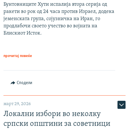
Бунтовниците Хути испалија втора серија од
ракети во рок од 24 часа против Израел, додека
јеменската група, сојузничка на Иран, го
продлабочи своето учество во војната на
Блискиот Исток.
прочитај повеќе
Сподели
март 29, 2026
Локални избори во неколку
српски општини за советници