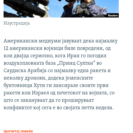
Илустрација
Американски медиуми јавуваат дека најмалку
12 американски војници биле повредени, од
кои двајца сериозно, кога Иран го погодил
воздухопловната база „Принц Султан“ во
Саудиска Арабија со најмалку една ракета и
неколку дронови, додека јеменските
бунтовници Хути ги лансирале своите први
ракети кон Израел од почетокот на војната, со
што се закануваат да го прошируваат
конфликтот кој сега е во својата петта недела.
прочитај повеќе