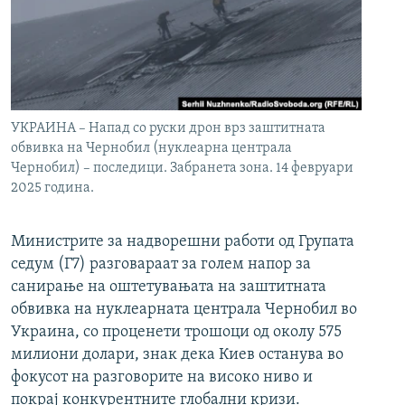
УКРАИНА – Напад со руски дрон врз заштитната
обвивка на Чернобил (нуклеарна централа
Чернобил) – последици. Забранета зона. 14 февруари
2025 година.
Министрите за надворешни работи од Групата
седум (Г7) разговараат за голем напор за
санирање на оштетувањата на заштитната
обвивка на нуклеарната централа Чернобил во
Украина, со проценети трошоци од околу 575
милиони долари, знак дека Киев останува во
фокусот на разговорите на високо ниво и
покрај конкурентните глобални кризи.