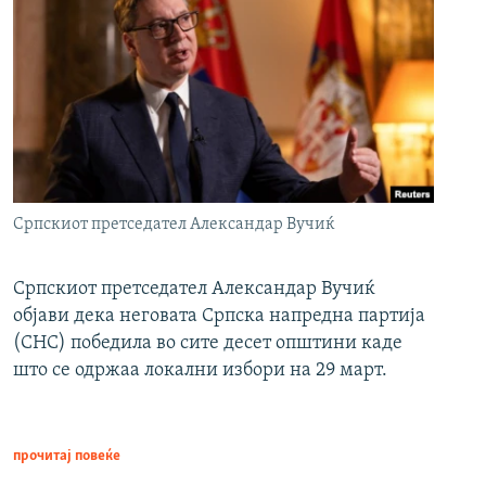
Српскиот претседател Александар Вучиќ
Српскиот претседател Александар Вучиќ
објави дека неговата Српска напредна партија
(СНС) победила во сите десет општини каде
што се одржаа локални избори на 29 март.
прочитај повеќе