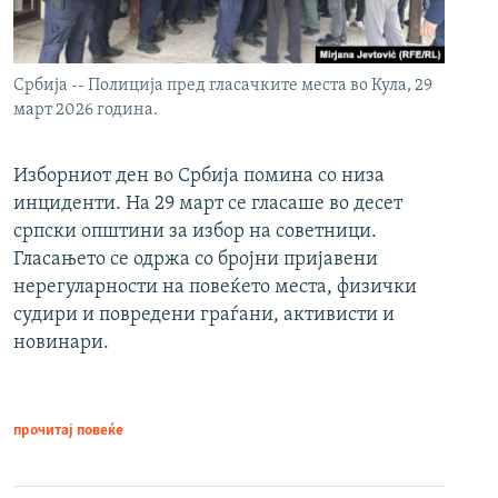
Србија -- Полиција пред гласачките места во Кула, 29
март 2026 година.
Изборниот ден во Србија помина со низа
инциденти. На 29 март се гласаше во десет
српски општини за избор на советници.
Гласањето се одржа со бројни пријавени
нерегуларности на повеќето места, физички
судири и повредени граѓани, активисти и
новинари.
прочитај повеќе