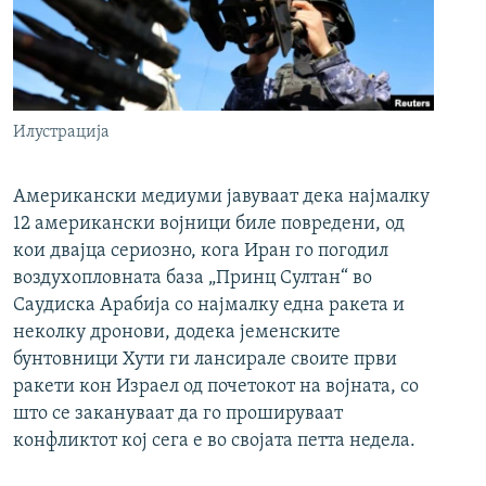
Илустрација
Американски медиуми јавуваат дека најмалку
12 американски војници биле повредени, од
кои двајца сериозно, кога Иран го погодил
воздухопловната база „Принц Султан“ во
Саудиска Арабија со најмалку една ракета и
неколку дронови, додека јеменските
бунтовници Хути ги лансирале своите први
ракети кон Израел од почетокот на војната, со
што се закануваат да го прошируваат
конфликтот кој сега е во својата петта недела.