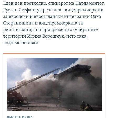
Еден ден претходно, спикерот на Парламентот,
Руслан Стефанчук рече дека вицепремиерката
за европски и евроатлански интеграции Олха
Стефанишина и вицепремиерката за
реинтеграција на привремено окупираните
територии Ирина Верешчук, исто така,
поднеле оставки.
ВИДЕТЕ И ОВА: