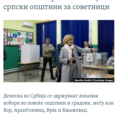
српски општини за советници
Денеска во Србија се одржуваат локални
избори во повеќе општини и градови, меѓу кои
Бор, Аранѓеловац, Кула и Књажевац.