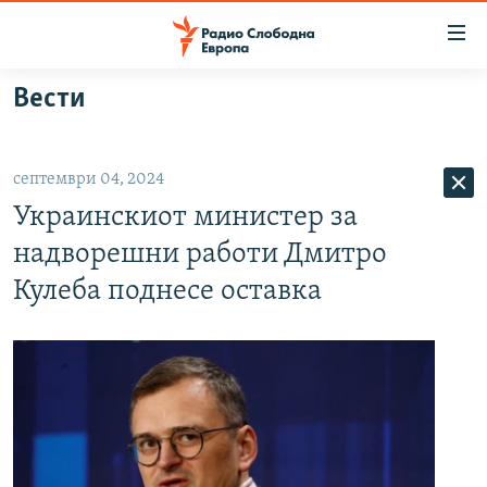
Достапни
линкови
Оди
Вести
на
МАКЕДОНИЈА
содржината
СВЕТ
Оди
септември 04, 2024
ВИЗУЕЛНО
на
Украинскиот министер за
главната
ВЕСТИ
навигација
надворешни работи Дмитро
ШТО ТРЕБА ДА ЗНАЕТЕ
Премини
Кулеба поднесе оставка
на
ПРИЈАВИ СЕ ЗА ЊУЗЛЕТЕР
пребарување
ПОДКАСТ ЗОШТО?
СЛЕДЕТЕ НЕ