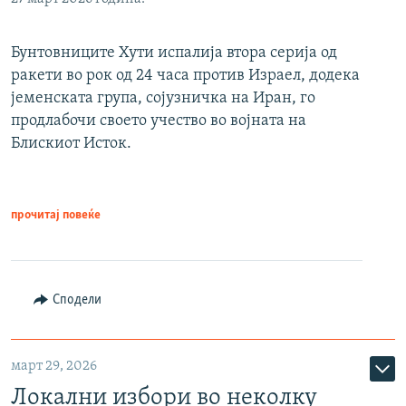
Бунтовниците Хути испалија втора серија од
ракети во рок од 24 часа против Израел, додека
јеменската група, сојузничка на Иран, го
продлабочи своето учество во војната на
Блискиот Исток.
прочитај повеќе
Сподели
март 29, 2026
Локални избори во неколку