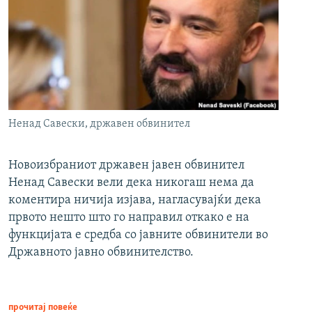
Ненад Савески, државен обвинител
Новоизбраниот државен јавен обвинител
Ненад Савески вели дека никогаш нема да
коментира ничија изјава, нагласувајќи дека
првото нешто што го направил откако е на
функцијата е средба со јавните обвинители во
Државното јавно обвинителство.
прочитај повеќе