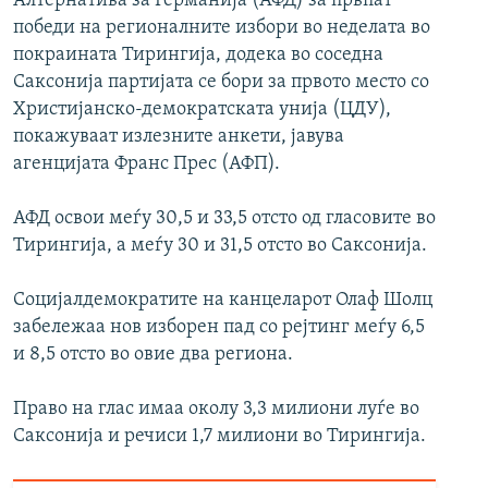
Алтернатива за Германија (АФД) за првпат
победи на регионалните избори во неделата во
покраината Тирингија, додека во соседна
Саксонија партијата се бори за првото место со
Христијанско-демократската унија (ЦДУ),
покажуваат излезните анкети, јавува
агенцијата Франс Прес (АФП).
АФД освои меѓу 30,5 и 33,5 отсто од гласовите во
Тирингија, а меѓу 30 и 31,5 отсто во Саксонија.
Социјалдемократите на канцеларот Олаф Шолц
забележаа нов изборен пад со рејтинг меѓу 6,5
и 8,5 отсто во овие два региона.
Право на глас имаа околу 3,3 милиони луѓе во
Саксонија и речиси 1,7 милиони во Тирингија.