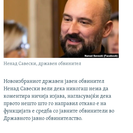
Ненад Савески, државен обвинител
Новоизбраниот државен јавен обвинител
Ненад Савески вели дека никогаш нема да
коментира ничија изјава, нагласувајќи дека
првото нешто што го направил откако е на
функцијата е средба со јавните обвинители во
Државното јавно обвинителство.