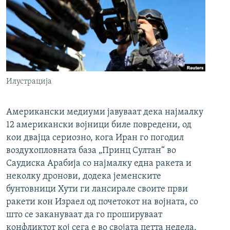
Илустрација
Американски медиуми јавуваат дека најмалку
12 американски војници биле повредени, од
кои двајца сериозно, кога Иран го погодил
воздухопловната база „Принц Султан“ во
Саудиска Арабија со најмалку една ракета и
неколку дронови, додека јеменските
бунтовници Хути ги лансирале своите први
ракети кон Израел од почетокот на војната, со
што се закануваат да го прошируваат
конфликтот кој сега е во својата петта недела.