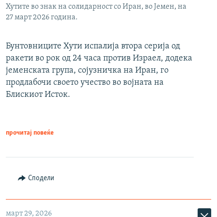
Хутите во знак на солидарност со Иран, во Јемен, на
27 март 2026 година.
Бунтовниците Хути испалија втора серија од
ракети во рок од 24 часа против Израел, додека
јеменската група, сојузничка на Иран, го
продлабочи своето учество во војната на
Блискиот Исток.
прочитај повеќе
Сподели
март 29, 2026