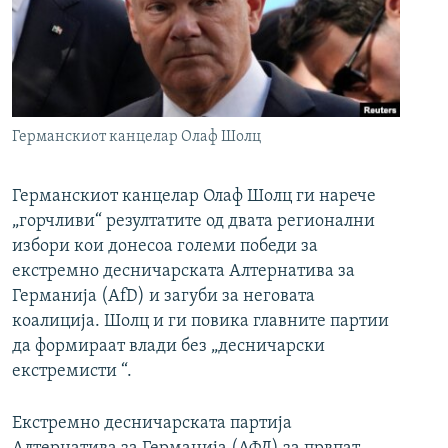
РСЕ веб страници
Германскиот канцелар Олаф Шолц
Германскиот канцелар Олаф Шолц ги нарече
„горчливи“ резултатите од двата регионални
избори кои донесоа големи победи за
екстремно десничарската Алтернатива за
Германија (AfD) и загуби за неговата
коалиција. Шолц и ги повика главните партии
да формираат влади без „десничарски
екстремисти “.
Екстремно десничарската партија