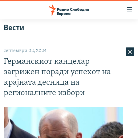
Достапни
линкови
Оди
Вести
на
МАКЕДОНИЈА
содржината
СВЕТ
Оди
септември 02, 2024
ВИЗУЕЛНО
на
Германскиот канцелар
главната
ВЕСТИ
навигација
загрижен поради успехот на
ШТО ТРЕБА ДА ЗНАЕТЕ
Премини
крајната десница на
на
ПРИЈАВИ СЕ ЗА ЊУЗЛЕТЕР
регионалните избори
пребарување
ПОДКАСТ ЗОШТО?
СЛЕДЕТЕ НЕ