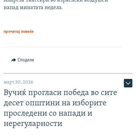
Алиреза Тангсири во израелски воздушен
напад минатата недела.
прочитај повеќе
Сподели
март 30, 2026
Вучиќ прогласи победа во сите
десет општини на изборите
проследени со напади и
нерегуларности