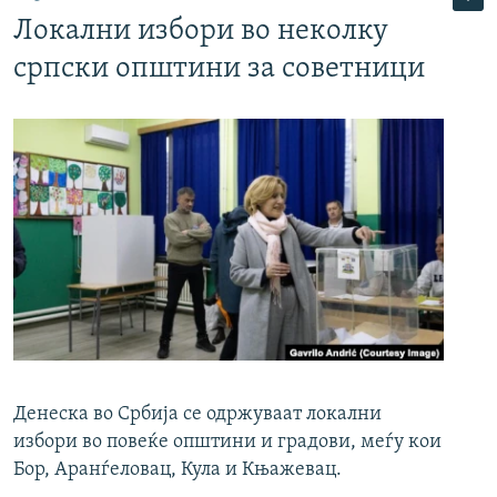
Локални избори во неколку
српски општини за советници
Денеска во Србија се одржуваат локални
избори во повеќе општини и градови, меѓу кои
Бор, Аранѓеловац, Кула и Књажевац.