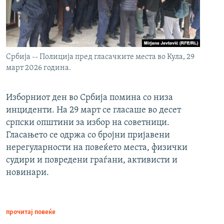
Србија -- Полиција пред гласачките места во Кула, 29
март 2026 година.
Изборниот ден во Србија помина со низа
инциденти. На 29 март се гласаше во десет
српски општини за избор на советници.
Гласањето се одржа со бројни пријавени
нерегуларности на повеќето места, физички
судири и повредени граѓани, активисти и
новинари.
прочитај повеќе