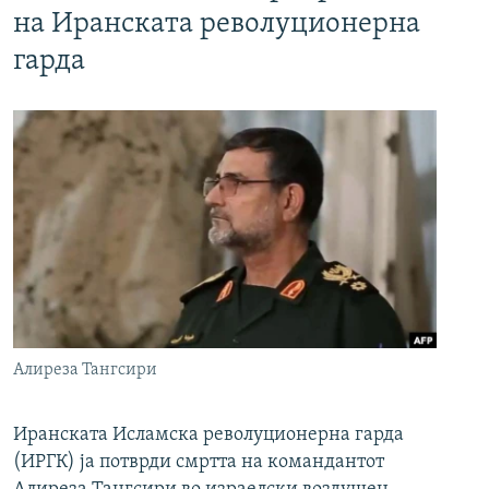
на Иранската револуционерна
гарда
Алиреза Тангсири
Иранската Исламска револуционерна гарда
(ИРГК) ја потврди смртта на командантот