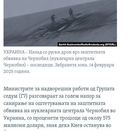
УКРАИНА – Напад со руски дрон врз заштитната
обвивка на Чернобил (нуклеарна централа
Чернобил) – последици. Забранета зона. 14 февруари
2025 година.
Министрите за надворешни работи од Групата
седум (Г7) разговараат за голем напор за
санирање на оштетувањата на заштитната
обвивка на нуклеарната централа Чернобил во
Украина, со проценети трошоци од околу 575
милиони долари, знак дека Киев останува во