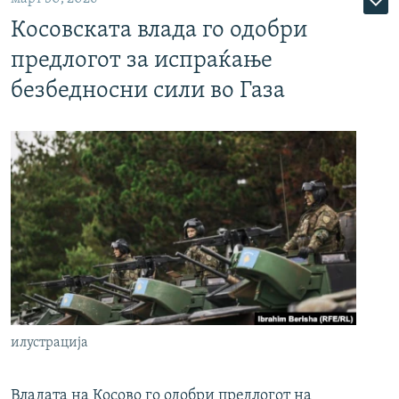
Косовската влада го одобри
предлогот за испраќање
безбедносни сили во Газа
илустрација
Владата на Косово го одобри предлогот на