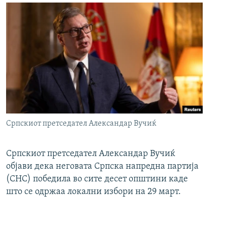
Српскиот претседател Александар Вучиќ
Српскиот претседател Александар Вучиќ
објави дека неговата Српска напредна партија
(СНС) победила во сите десет општини каде
што се одржаа локални избори на 29 март.