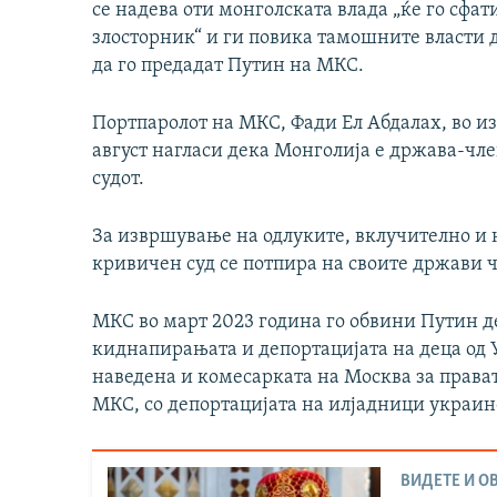
се надева оти монголската влада „ќе го сфа
злосторник“ и ги повика тамошните власти д
да го предадат Путин на МКС.
Портпаролот на МКС, Фади Ел Абдалах, во из
август нагласи дека Монголија е држава-чле
судот.
За извршување на одлуките, вклучително и 
кривичен суд се потпира на своите држави ч
МКС во март 2023 година го обвини Путин д
киднапирањата и депортацијата на деца од Ук
наведена и комесарката на Москва за прават
МКС, со депортацијата на илјадници украин
ВИДЕТЕ И ОВ