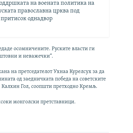
оддршката на воената политика на
уската православна црква под
 притисок однадвор
редаде осомничените. Руските власти ги
иштовни и неважечки“.
кана на претседателот Ухнаа Курелсух за да
нината од заедничката победа на советските
а Калхин Гол, соопшти претходно Кремљ.
високи монголски претставници.