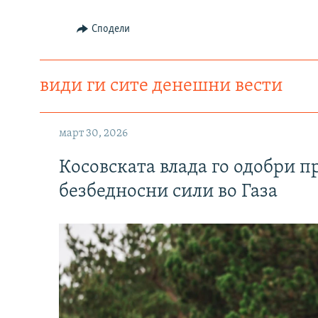
Сподели
види ги сите денешни вести
март 30, 2026
Косовската влада го одобри п
безбедносни сили во Газа