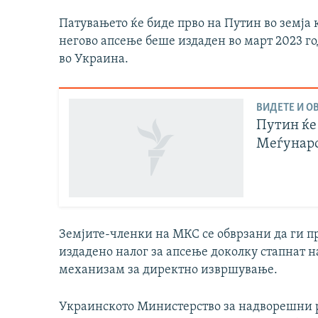
Патувањето ќе биде прво на Путин во земја 
негово апсење беше издаден во март 2023 г
во Украина.
ВИДЕТЕ И ОВ
Путин ќе 
Меѓунаро
Земјите-членки на МКС се обврзани да ги п
издадено налог за апсење доколку стапнат н
механизам за директно извршување.
Украинското Министерство за надворешни р