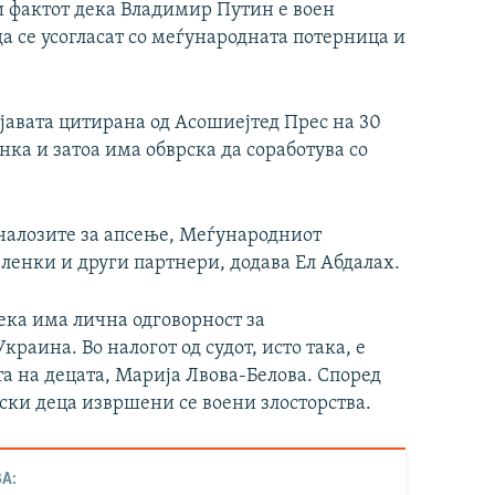
ти фактот дека Владимир Путин е воен
а се усогласат со меѓународната потерница и
јавата цитирана од Асошиејтед Прес на 30
нка и затоа има обврска да соработува со
налозите за апсење, Меѓународниот
ленки и други партнери, додава Ел Абдалах.
ека има лична одговорност за
раина. Во налогот од судот, исто така, е
а на децата, Марија Лвова-Белова. Според
ски деца извршени се воени злосторства.
А: