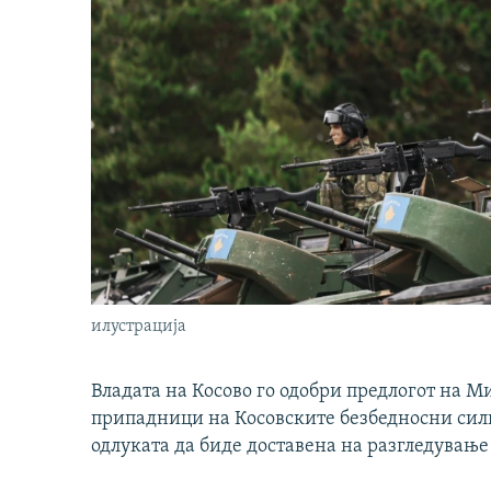
илустрација
Владата на Косово го одобри предлогот на М
припадници на Косовските безбедносни сили 
одлуката да биде доставена на разгледување