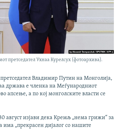
от претседател Ухнаа Курелсух (фотоархива).
т претседател Владимир Путин на Монголија,
оваа држава е членка на Меѓународниот
во апсење, а по кој монголските власти се
30 август изјави дека Кремљ „нема грижи“ за
ја има „прекрасен дијалог со нашите