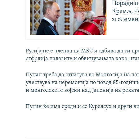
Поради п
Кремљ, Р
зголемен
Русија не е членка на МКС и одбива да ги п
отфрлија налозите и обвинувањата како „н
Путин треба да отпатува во Монголија на по
учествува на церемонија по повод 85-годиш
и монголските војски над Јапонија на рекат
Путин ќе има среди и со Курелсух и други 