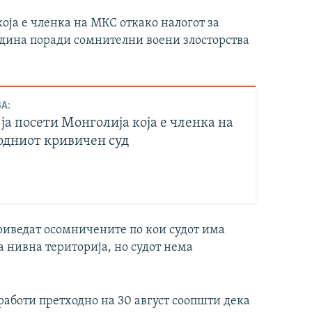
која е членка на МКС откако налогот за
одина поради сомнителни воени злосторства
А:
ја посети Монголија која е членка на
дниот кривичен суд
риведат осомничените по кои судот има
а нивна територија, но судот нема
аботи претходно на 30 август соопшти дека