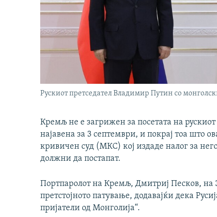
Рускиот претседател Владимир Путин со монголски
Кремљ не е загрижен за посетата на рускио
најавена за 3 септември, и покрај тоа што 
кривичен суд (МКС) кој издаде налог за него
должни да постапат.
Портпаролот на Кремљ, Дмитриј Песков, на 
претстојното патување, додавајќи дека Руси
пријатели од Монголија“.