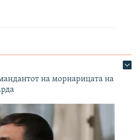
омандантот на морнарицата на
арда