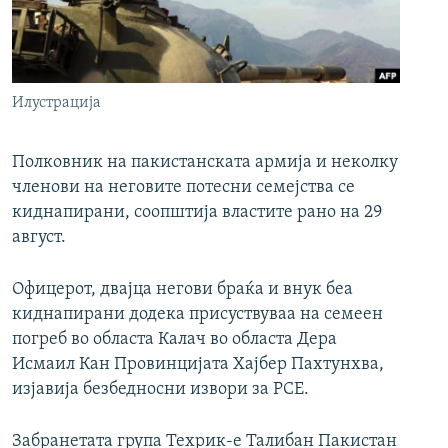
РСЕ веб страници
Илустрација
Полковник на пакистанската армија и неколку
членови на неговите потесни семејства се
киднапирани, соопштија властите рано на 29
август.
Офицерот, двајца негови браќа и внук беа
киднапирани додека присуствуваа на семеен
погреб во областа Калач во областа Дера
Исмаил Кан Провинцијата Хајбер Пахтунхва,
изјавија безбедносни извори за РСЕ.
Забранетата група Техрик-е Талибан Пакистан