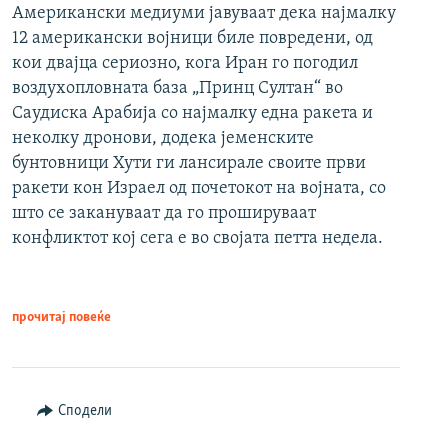
Американски медиуми јавуваат дека најмалку
12 американски војници биле повредени, од
кои двајца сериозно, кога Иран го погодил
воздухопловната база „Принц Султан“ во
Саудиска Арабија со најмалку една ракета и
неколку дронови, додека јеменските
бунтовници Хути ги лансирале своите први
ракети кон Израел од почетокот на војната, со
што се закануваат да го прошируваат
конфликтот кој сега е во својата петта недела.
прочитај повеќе
Сподели