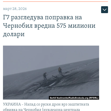
март 28, 2026
Г7 разгледува поправка на
Чернобил вредна 575 милиони
долари
УКРАИНА – Напад со руски дрон врз заштитната
обвивка на Чернобил (нуклеарна централа