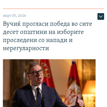
март 30, 2026
Вучиќ прогласи победа во сите
десет општини на изборите
проследени со напади и
нерегуларности