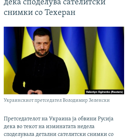
дека споделува сателитски
снимки со Техеран
Украинскиот претседател Володимир Зеленски
Претседателот на Украина ја обвини Русија
дека во текот на изминатата недела
споделувала детални сателитски снимки со