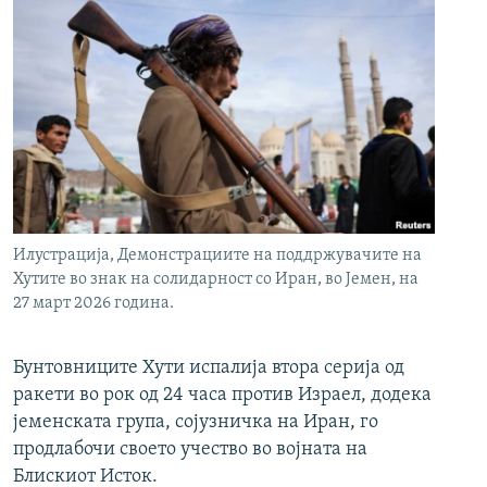
Илустрација, Демонстрациите на поддржувачите на
Хутите во знак на солидарност со Иран, во Јемен, на
27 март 2026 година.
Бунтовниците Хути испалија втора серија од
ракети во рок од 24 часа против Израел, додека
јеменската група, сојузничка на Иран, го
продлабочи своето учество во војната на
Блискиот Исток.