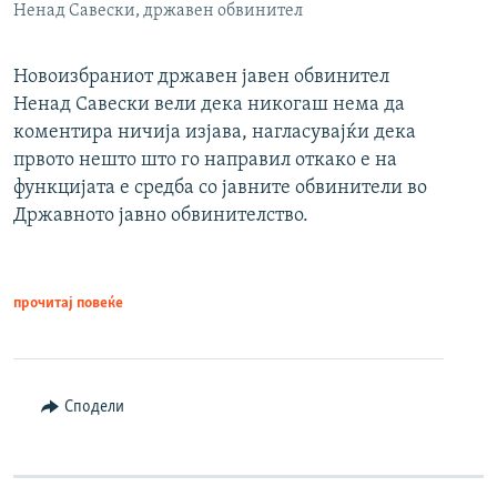
Ненад Савески, државен обвинител
Новоизбраниот државен јавен обвинител
Ненад Савески вели дека никогаш нема да
коментира ничија изјава, нагласувајќи дека
првото нешто што го направил откако е на
функцијата е средба со јавните обвинители во
Државното јавно обвинителство.
прочитај повеќе
Сподели