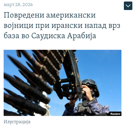
март 28, 2026
Повредени американски
војници при ирански напад врз
база во Саудиска Арабија
Илустрација