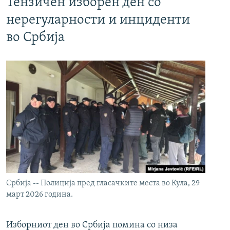
Тензичен изборен ден со
нерегуларности и инциденти
во Србија
Србија -- Полиција пред гласачките места во Кула, 29
март 2026 година.
Изборниот ден во Србија помина со низа