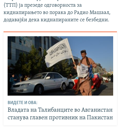
(ТТП) ја презеде одговорноста за
киднапирањето во порака до Радио Машаал,
додавајќи дека киднапираните се безбедни.
ВИДЕТЕ И ОВА:
Владата на Талибанците во Авганистан
станува главен противник на Пакистан