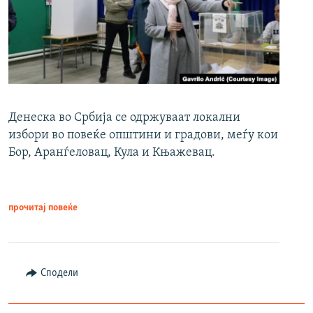
Денеска во Србија се одржуваат локални
избори во повеќе општини и градови, меѓу кои
Бор, Аранѓеловац, Кула и Књажевац.
прочитај повеќе
Сподели