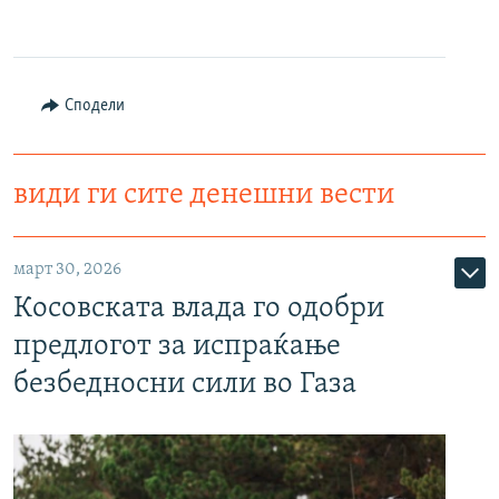
Сподели
види ги сите денешни вести
март 30, 2026
Косовската влада го одобри
предлогот за испраќање
безбедносни сили во Газа