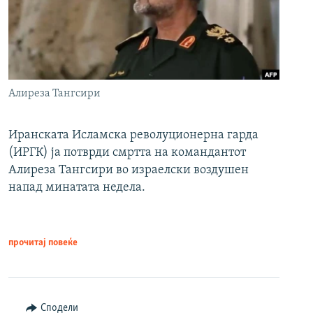
Алиреза Тангсири
Иранската Исламска револуционерна гарда
(ИРГК) ја потврди смртта на командантот
Алиреза Тангсири во израелски воздушен
напад минатата недела.
прочитај повеќе
Сподели