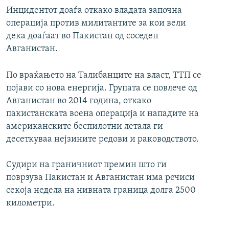
Инцидентот доаѓа откако владата започна
операција против милитантите за кои вели
дека доаѓаат во Пакистан од соседен
Авганистан.
По враќањето на Талибанците на власт, ТТП се
појави со нова енергија. Групата се повлече од
Авганистан во 2014 година, откако
пакистанската воена операција и нападите на
американските беспилотни летала ги
десеткуваа нејзините редови и раководството.
Судири на граничниот премин што ги
поврзува Пакистан и Авганистан има речиси
секоја недела на нивната граница долга 2500
километри.