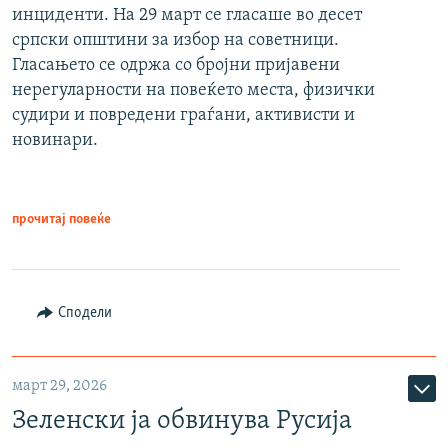
инциденти. На 29 март се гласаше во десет
српски општини за избор на советници.
Гласањето се одржа со бројни пријавени
нерегуларности на повеќето места, физички
судири и повредени граѓани, активисти и
новинари.
прочитај повеќе
Сподели
март 29, 2026
Зеленски ја обвинува Русија