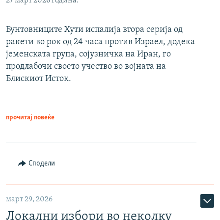
27 март 2026 година.
Бунтовниците Хути испалија втора серија од
ракети во рок од 24 часа против Израел, додека
јеменската група, сојузничка на Иран, го
продлабочи своето учество во војната на
Блискиот Исток.
прочитај повеќе
Сподели
март 29, 2026
Локални избори во неколку