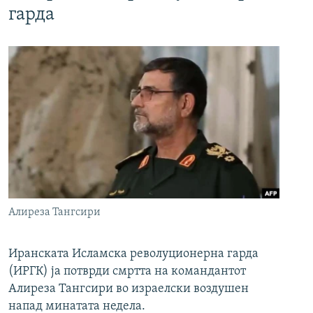
гарда
Алиреза Тангсири
Иранската Исламска револуционерна гарда
(ИРГК) ја потврди смртта на командантот
Алиреза Тангсири во израелски воздушен
напад минатата недела.