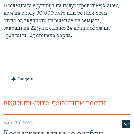
Последната ерупција на полуостровот Рејкјанес,
дом на околу 30.000 луѓе или речиси осум
отсто од вкупното население на земјата,
заврши на 22 јуни откако 24 дена исфрлаше
„фонтани“ од стопена карпа.
Сподели
види ги сите денешни вести
март 30, 2026
Косовската влада го одобри