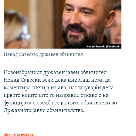
Ненад Савески, државен обвинител
Новоизбраниот државен јавен обвинител
Ненад Савески вели дека никогаш нема да
коментира ничија изјава, нагласувајќи дека
првото нешто што го направил откако е на
функцијата е средба со јавните обвинители во
Државното јавно обвинителство.
прочитај повеќе