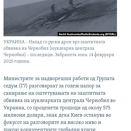
УКРАИНА – Напад со руски дрон врз заштитната
обвивка на Чернобил (нуклеарна централа
Чернобил) – последици. Забранета зона. 14 февруари
2025 година.
Министрите за надворешни работи од Групата
седум (Г7) разговараат за голем напор за
санирање на оштетувањата на заштитната
обвивка на нуклеарната централа Чернобил во
Украина, со проценети трошоци од околу 575
милиони долари, знак дека Киев останува во
фокусот на разговорите на високо ниво и
покрај конкурентните глобални кризи.