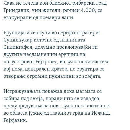
Лава не течела кон блискиот рибарски град
Гриндавик, чии жители, речиси 4.000, се
евакуирани од ноември лани.
Ерупцијата се случи во серијата кратери
Сундхнукар источно од планината
Силингафел, делумно преклопувајќи ги
другите неодамнешни ерупции на
полуостровот Рејкјанес, во вулкански систем
кој нема централен кратер, но еруптира со
отворање огромни пукнатини во земјата.
Истражувањата покажаа дека магмата се
собира под земја, поради што се издадоа
предупредувања за нова вулканска активност
во областа јужно од главниот град на Исланд,
Рејкјавик.