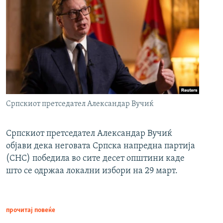
Српскиот претседател Александар Вучиќ
Српскиот претседател Александар Вучиќ
објави дека неговата Српска напредна партија
(СНС) победила во сите десет општини каде
што се одржаа локални избори на 29 март.
прочитај повеќе