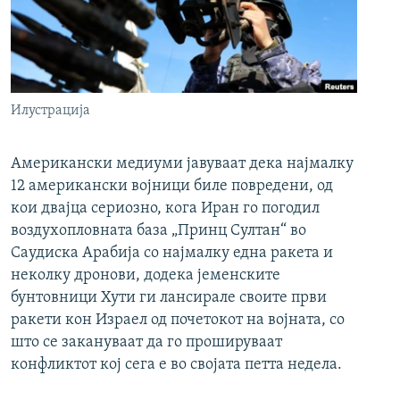
Илустрација
Американски медиуми јавуваат дека најмалку
12 американски војници биле повредени, од
кои двајца сериозно, кога Иран го погодил
воздухопловната база „Принц Султан“ во
Саудиска Арабија со најмалку една ракета и
неколку дронови, додека јеменските
бунтовници Хути ги лансирале своите први
ракети кон Израел од почетокот на војната, со
што се закануваат да го прошируваат
конфликтот кој сега е во својата петта недела.