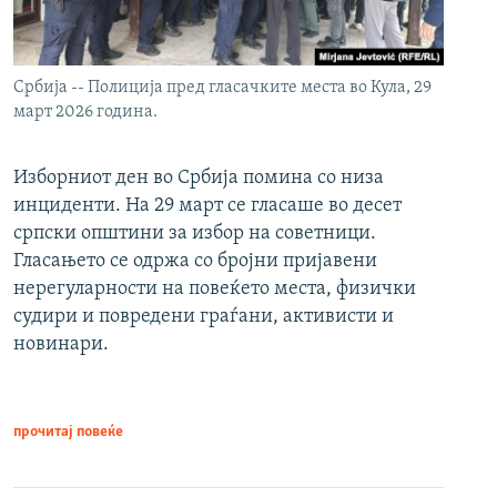
Србија -- Полиција пред гласачките места во Кула, 29
март 2026 година.
Изборниот ден во Србија помина со низа
инциденти. На 29 март се гласаше во десет
српски општини за избор на советници.
Гласањето се одржа со бројни пријавени
нерегуларности на повеќето места, физички
судири и повредени граѓани, активисти и
новинари.
прочитај повеќе