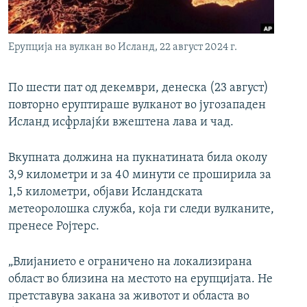
РСЕ веб страници
Ерупција на вулкан во Исланд, 22 август 2024 г.
По шести пат од декември, денеска (23 август)
повторно еруптираше вулканот во југозападен
Исланд исфрлајќи вжештена лава и чад.
Вкупната должина на пукнатината била околу
3,9 километри и за 40 минути се проширила за
1,5 километри, објави Исландската
метеоролошка служба, која ги следи вулканите,
пренесе Ројтерс.
„Влијанието е ограничено на локализирана
област во близина на местото на ерупцијата. Не
претставува закана за животот и областа во