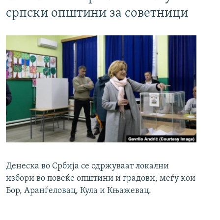
српски општини за советници
Денеска во Србија се одржуваат локални
избори во повеќе општини и градови, меѓу кои
Бор, Аранѓеловац, Кула и Књажевац.