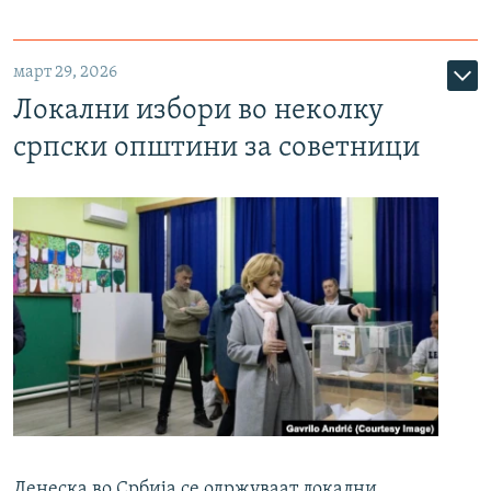
март 29, 2026
Локални избори во неколку
српски општини за советници
Денеска во Србија се одржуваат локални