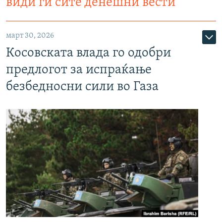
види ги сите денешни вести
март 30, 2026
Косовската влада го одобри
предлогот за испраќање
безбедносни сили во Газа