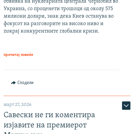
обвивка на нуклеарната централа Чернобил во
Украина, со проценети трошоци од околу 575
милиони долари, знак дека Киев останува во
фокусот на разговорите на високо ниво и
покрај конкурентните глобални кризи.
прочитај повеќе
Сподели
март 27, 2026
Савески не ги коментира
изјавите на премиерот