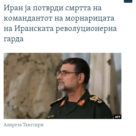
Иран ја потврди смртта на
командантот на морнарицата
на Иранската револуционерна
гарда
Алиреза Тангсири