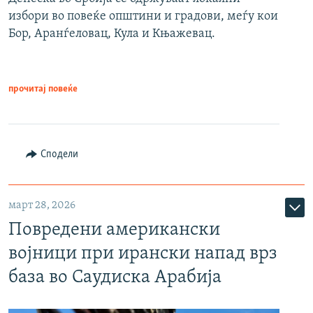
избори во повеќе општини и градови, меѓу кои
Бор, Аранѓеловац, Кула и Књажевац.
прочитај повеќе
Сподели
март 28, 2026
Повредени американски
војници при ирански напад врз
база во Саудиска Арабија