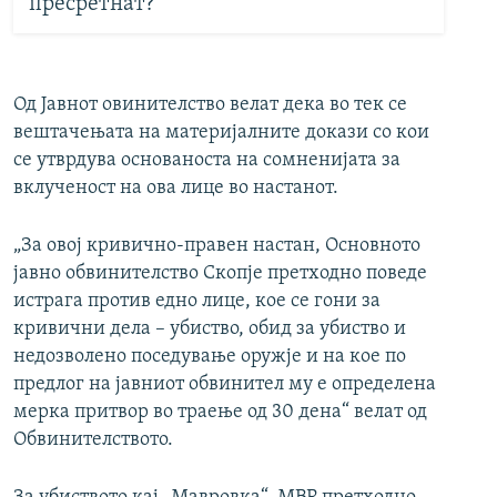
пресретнат?
Од Јавнот овинителство велат дека во тек се
вештачењата на материјалните докази со кои
се утврдува основаноста на сомненијата за
вклученост на ова лице во настанот.
„За овој кривично-правен настан, Основното
јавно обвинителство Скопје претходно поведе
истрага против едно лице, кое се гони за
кривични дела – убиство, обид за убиство и
недозволено поседување оружје и на кое по
предлог на јавниот обвинител му е определена
мерка притвор во траење од 30 дена“ велат од
Обвинителството.