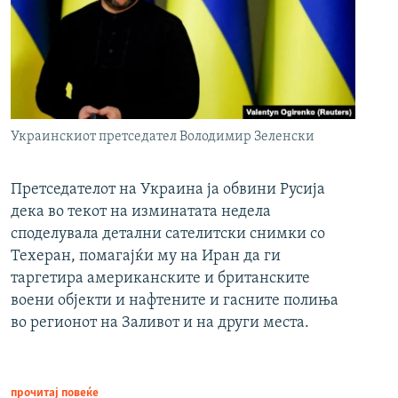
Украинскиот претседател Володимир Зеленски
Претседателот на Украина ја обвини Русија
дека во текот на изминатата недела
споделувала детални сателитски снимки со
Техеран, помагајќи му на Иран да ги
таргетира американските и британските
воени објекти и нафтените и гасните полиња
во регионот на Заливот и на други места.
прочитај повеќе