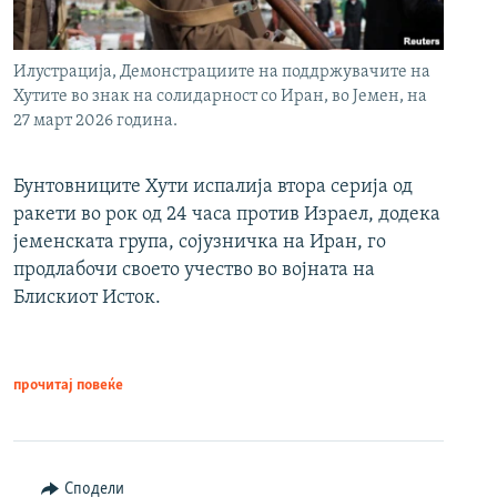
Илустрација, Демонстрациите на поддржувачите на
Хутите во знак на солидарност со Иран, во Јемен, на
27 март 2026 година.
Бунтовниците Хути испалија втора серија од
ракети во рок од 24 часа против Израел, додека
јеменската група, сојузничка на Иран, го
продлабочи своето учество во војната на
Блискиот Исток.
прочитај повеќе
Сподели