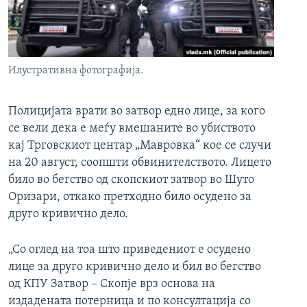
РСЕ веб страници
Илустративна фотографија.
Полицијата врати во затвор едно лице, за кого
се вели дека е меѓу вмешаните во убиството
кај Трговскиот центар „Мавровка“ кое се случи
на 20 август, соопшти обвинителството. Лицето
било во бегство од скопскиот затвор во Шуто
Оризари, откако претходно било осудено за
друго кривично дело.
„Со оглед на тоа што приведениот е осудено
лице за друго кривично дело и бил во бегство
од КПУ Затвор – Скопје врз основа на
издадената потерница и по консултација со