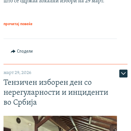
што се одржаа локални избори на 29 март.
прочитај повеќе
Сподели
март 29, 2026
Тензичен изборен ден со
нерегуларности и инциденти
во Србија