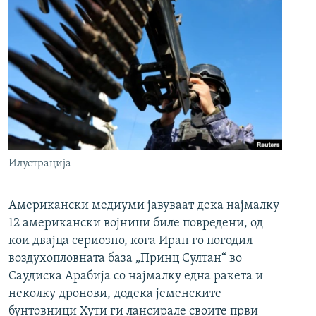
Илустрација
Американски медиуми јавуваат дека најмалку
12 американски војници биле повредени, од
кои двајца сериозно, кога Иран го погодил
воздухопловната база „Принц Султан“ во
Саудиска Арабија со најмалку една ракета и
неколку дронови, додека јеменските
бунтовници Хути ги лансирале своите први