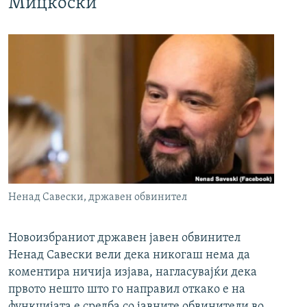
Мицкоски
Ненад Савески, државен обвинител
Новоизбраниот државен јавен обвинител
Ненад Савески вели дека никогаш нема да
коментира ничија изјава, нагласувајќи дека
првото нешто што го направил откако е на
функцијата е средба со јавните обвинители во