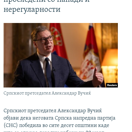
нерегуларности
Српскиот претседател Александар Вучиќ
Српскиот претседател Александар Вучиќ
објави дека неговата Српска напредна партија
(СНС) победила во сите десет општини каде