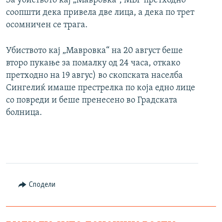
За убиството кај „Мавровка“, МВР претходно
соопшти дека привела две лица, а дека по трет
осомничен се трага.
Убиството кај „Мавровка“ на 20 август беше
второ пукање за помалку од 24 часа, откако
претходно на 19 авгус) во скопската населба
Сингелиќ имаше престрелка по која едно лице
со повреди и беше пренесено во Градската
болница.
Сподели