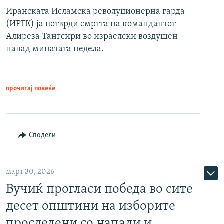
Иранската Исламска револуционерна гарда
(ИРГК) ја потврди смртта на командантот
Алиреза Тангсири во израелски воздушен
напад минатата недела.
прочитај повеќе
Сподели
март 30, 2026
Вучиќ прогласи победа во сите
десет општини на изборите
проследени со напади и