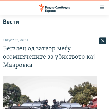
Достапни
линкови
Оди
Вести
на
МАКЕДОНИЈА
содржината
СВЕТ
Оди
август 22, 2024
ВИЗУЕЛНО
на
Бегалец од затвор меѓу
главната
ВЕСТИ
навигација
осомничените за убиството кај
ШТО ТРЕБА ДА ЗНАЕТЕ
Премини
Мавровка
на
ПРИЈАВИ СЕ ЗА ЊУЗЛЕТЕР
пребарување
ПОДКАСТ ЗОШТО?
СЛЕДЕТЕ НЕ