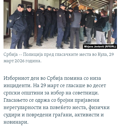
Србија -- Полиција пред гласачките места во Кула, 29
март 2026 година.
Изборниот ден во Србија помина со низа
инциденти. На 29 март се гласаше во десет
српски општини за избор на советници.
Гласањето се одржа со бројни пријавени
нерегуларности на повеќето места, физички
судири и повредени граѓани, активисти и
новинари.