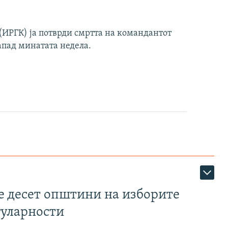
ИРГК) ја потврди смртта на командантот
апад минатата недела.
те десет општини на изборите
гуларности