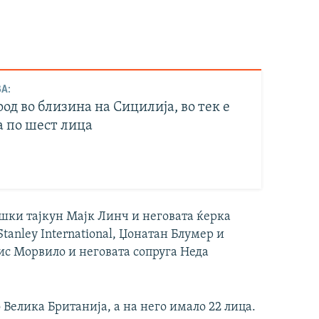
А:
од во близина на Сицилија, во тек е
а по шест лица
шки тајкун Мајк Линч и неговата ќерка
tanley International, Џонатан Блумер и
ис Морвило и неговата сопруга Неда
 Велика Британија, а на него имало 22 лица.