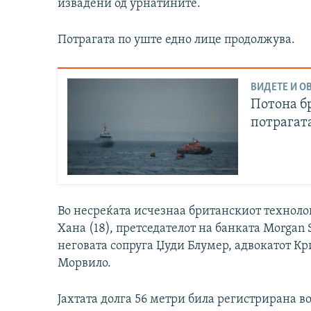
извадени од урнатините.
Потрагата по уште едно лице продолжува.
ВИДЕТЕ И ОВ
Потона бр
потрагат
Во несреќата исчезнаа британскиот техноло
Хана (18), претседателот на банката Morgan S
неговата сопруга Џуди Блумер, адвокатот Кр
Морвило.
Јахтата долга 56 метри била регистрирана во