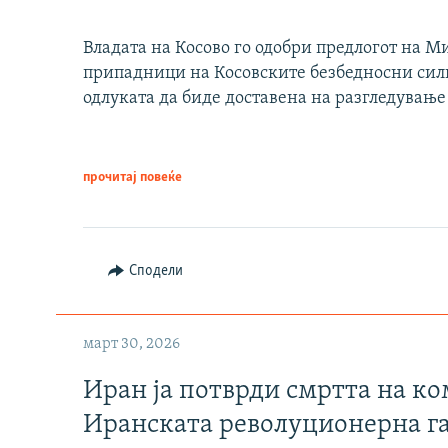
Владата на Косово го одобри предлогот на М
припадници на Косовските безбедносни сили 
одлуката да биде доставена на разгледување
прочитај повеќе
Сподели
март 30, 2026
Иран ја потврди смртта на к
Иранската револуционерна г