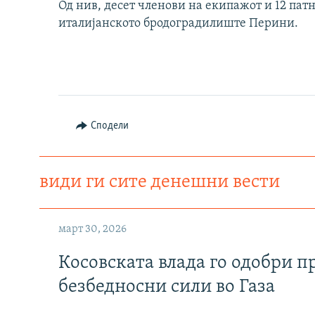
Од нив, десет членови на екипажот и 12 пат
италијанското бродоградилиште Перини.
Сподели
види ги сите денешни вести
март 30, 2026
Косовската влада го одобри п
безбедносни сили во Газа