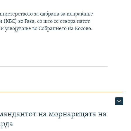
инистерството за одбрана за испраќање
(КБС) во Газа, со што се отвора патот
 и усвојување во Собранието на Косово.
омандантот на морнарицата на
арда