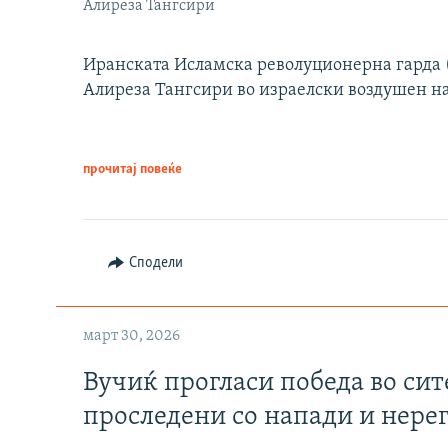
Алиреза Тангсири
Иранската Исламска револуционерна гарда (
Алиреза Тангсири во израелски воздушен н
прочитај повеќе
Сподели
март 30, 2026
Вучиќ прогласи победа во си
проследени со напади и нере