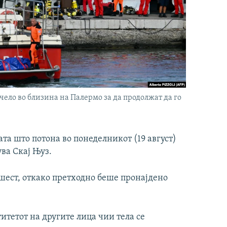
ело во близина на Палермо за да продолжат да го
ата што потона во понеделникот (19 август)
ува Скај Њуз.
 шест, откако претходно беше пронајдено
итетот на другите лица чии тела се