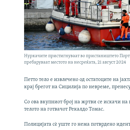
Нуркачите пристигнуваат во пристаништето Портч
пребаруваат местото на несреќата, 21 август 2024
Петто тело е извлечено од остатоците на јахт
крај брегот на Сицилија по невреме, пренес
Со ова вкупниот број на жртви се искачи на
телото на готвачот Рекалдо Томас.
Полицијата сè уште го нема потврдено идент