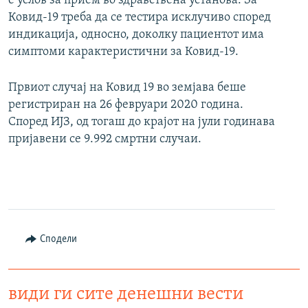
е услов за прием во здравствена установа. За
Ковид-19 треба да се тестира исклучиво според
индикација, односно, доколку пациентот има
симптоми карактеристични за Ковид-19.
Првиот случај на Ковид 19 во земјава беше
регистриран на 26 февруари 2020 година.
Според ИЈЗ, од тогаш до крајот на јули годинава
пријавени се 9.992 смртни случаи.
Сподели
види ги сите денешни вести