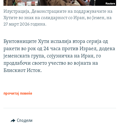
Илустрација, Демонстрациите на поддржувачите на
Хутите во знак на солидарност со Иран, во Јемен, на
27 март 2026 година.
Бунтовниците Хути испалија втора серија од
ракети во рок од 24 часа против Израел, додека
јеменската група, сојузничка на Иран, го
продлабочи своето учество во војната на
Блискиот Исток.
прочитај повеќе
Сподели