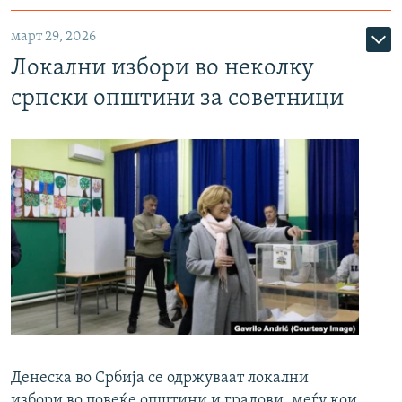
март 29, 2026
Локални избори во неколку
српски општини за советници
Денеска во Србија се одржуваат локални
избори во повеќе општини и градови, меѓу кои