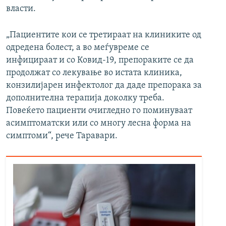
власти.
„Пациентите кои се третираат на клиниките од
одредена болест, а во меѓувреме се
инфицираат и со Ковид-19, препораките се да
продолжат со лекување во истата клиника,
конзилијарен инфектолог да даде препорака за
дополнителна терапија доколку треба.
Повеќето пациенти очигледно го поминуваат
асимптоматски или со многу лесна форма на
симптоми“, рече Таравари.