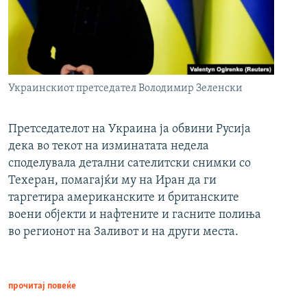
Украинскиот претседател Володимир Зеленски
Претседателот на Украина ја обвини Русија
дека во текот на изминатата недела
споделувала детални сателитски снимки со
Техеран, помагајќи му на Иран да ги
таргетира американските и британските
воени објекти и нафтените и гасните полиња
во регионот на Заливот и на други места.
прочитај повеќе