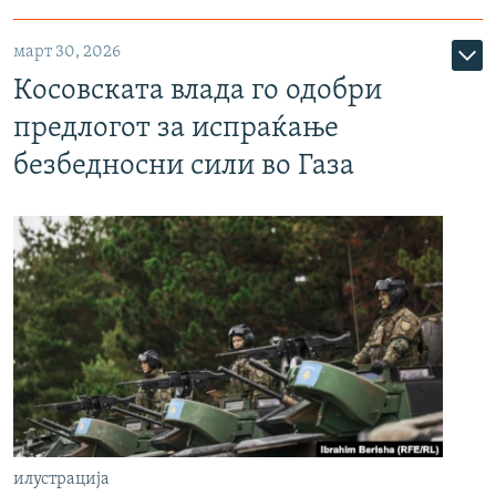
март 30, 2026
Косовската влада го одобри
предлогот за испраќање
безбедносни сили во Газа
илустрација