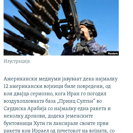
Илустрација
Американски медиуми јавуваат дека најмалку
12 американски војници биле повредени, од
кои двајца сериозно, кога Иран го погодил
воздухопловната база „Принц Султан“ во
Саудиска Арабија со најмалку една ракета и
неколку дронови, додека јеменските
бунтовници Хути ги лансирале своите први
ракети кон Израел од почетокот на војната, со