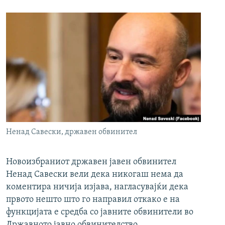
Ненад Савески, државен обвинител
Новоизбраниот државен јавен обвинител
Ненад Савески вели дека никогаш нема да
коментира ничија изјава, нагласувајќи дека
првото нешто што го направил откако е на
функцијата е средба со јавните обвинители во
Државното јавно обвинителство.