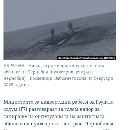
УКРАИНА – Напад со руски дрон врз заштитната
обвивка на Чернобил (нуклеарна централа
Чернобил) – последици. Забранета зона. 14 февруари
2025 година.
Министрите за надворешни работи од Групата
седум (Г7) разговараат за голем напор за
санирање на оштетувањата на заштитната
обвивка на нуклеарната централа Чернобил во