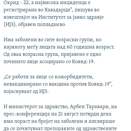
Охрид - 22, a највисока инциденца е
регистрирана во Кавадарци“, пишува во
извештајот на Институтот за јавно здравје
(ИЈЗ), објавен попладнево.
Има заболени во сите возрасни групи, но
најмногу меѓу лицата над 60 годишна возраст.
Од оваа возрасна група, пријавено е едно
починато лице асоцирано со Ковид-19.
„Се работи за лице со коморбидитети,
невакцинирано со вакцина против Ковид-19“,
појаснуваат од ИЈЗ.
И министерот за здравство, Арбен Таравари, на
прес-конференција на 21 август потврди дека
има пораст на бројот на заболени и апелираше
да се почитуваат препораките од здравствените