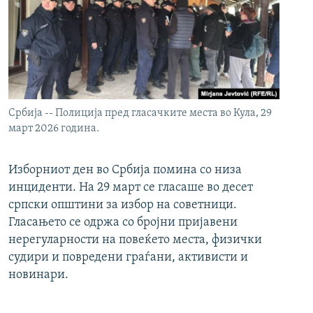
Србија -- Полиција пред гласачките места во Кула, 29
март 2026 година.
Изборниот ден во Србија помина со низа
инциденти. На 29 март се гласаше во десет
српски општини за избор на советници.
Гласањето се одржа со бројни пријавени
нерегуларности на повеќето места, физички
судири и повредени граѓани, активисти и
новинари.