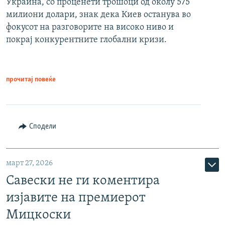
Украина, со проценети трошоци од околу 575
милиони долари, знак дека Киев останува во
фокусот на разговорите на високо ниво и
покрај конкурентните глобални кризи.
прочитај повеќе
Сподели
март 27, 2026
Савески не ги коментира
изјавите на премиерот
Мицкоски