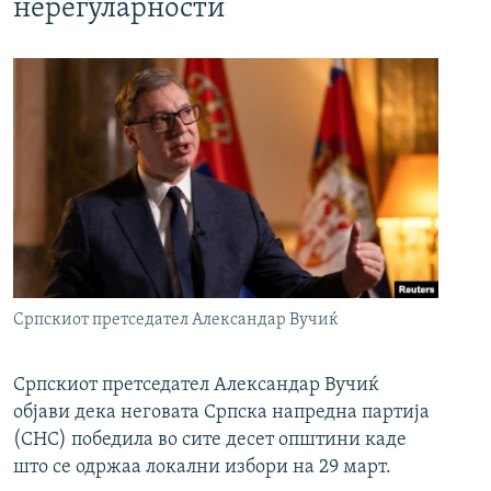
нерегуларности
Српскиот претседател Александар Вучиќ
Српскиот претседател Александар Вучиќ
објави дека неговата Српска напредна партија
(СНС) победила во сите десет општини каде
што се одржаа локални избори на 29 март.