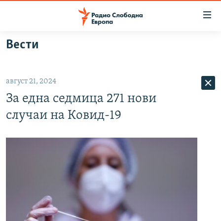
Достапни
линкови
Оди
Вести
на
МАКЕДОНИЈА
содржината
СВЕТ
Оди
август 21, 2024
ВИЗУЕЛНО
на
За една седмица 271 нови
главната
ВЕСТИ
навигација
случаи на Ковид-19
ШТО ТРЕБА ДА ЗНАЕТЕ
Премини
на
ПРИЈАВИ СЕ ЗА ЊУЗЛЕТЕР
пребарување
ПОДКАСТ ЗОШТО?
СЛЕДЕТЕ НЕ