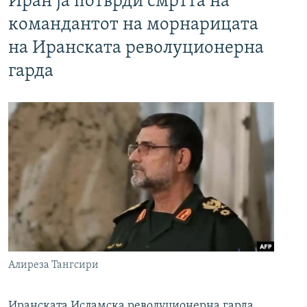
Иран ја потврди смртта на
командантот на морнарицата
на Иранската револуционерна
гарда
Алиреза Тангсири
Иранската Исламска револуционерна гарда