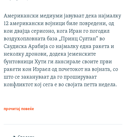
Американски медиуми јавуваат дека најмалку
12 американски војници биле повредени, од
кои двајца сериозно, кога Иран го погодил
воздухопловната база „Принц Султан“ во
Саудиска Арабија со најмалку една ракета и
неколку дронови, додека јеменските
бунтовници Хути ги лансирале своите први
ракети кон Израел од почетокот на војната, со
што се закануваат да го прошируваат
конфликтот кој сега е во својата петта недела.
прочитај повеќе