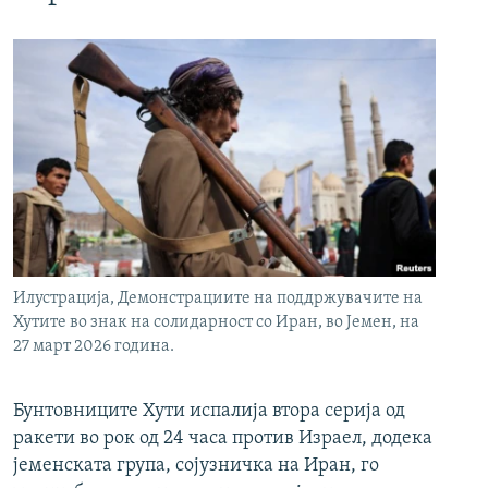
Илустрација, Демонстрациите на поддржувачите на
Хутите во знак на солидарност со Иран, во Јемен, на
27 март 2026 година.
Бунтовниците Хути испалија втора серија од
ракети во рок од 24 часа против Израел, додека
јеменската група, сојузничка на Иран, го