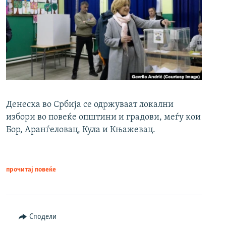
Денеска во Србија се одржуваат локални
избори во повеќе општини и градови, меѓу кои
Бор, Аранѓеловац, Кула и Књажевац.
прочитај повеќе
Сподели