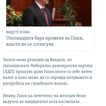
ВИДЕТЕ И ОВА:
Опозицијата бара промена на Гаши,
власта не се согласува
Засега нема реакции од Владата, но
опозициската Либерално демократска партија
(ЛДП) прашува дали Гаши носел со себе патен
налог и како може да го оправда патувањето и
употребата на службеното возило.
Инаку, Гаши на почетотко на месецов беше
вклучен во инцидентот кога косовската