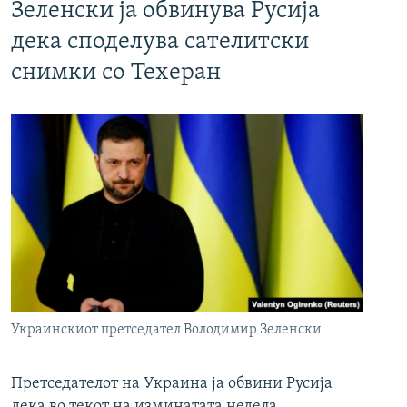
Зеленски ја обвинува Русија
дека споделува сателитски
снимки со Техеран
Украинскиот претседател Володимир Зеленски
Претседателот на Украина ја обвини Русија
дека во текот на изминатата недела