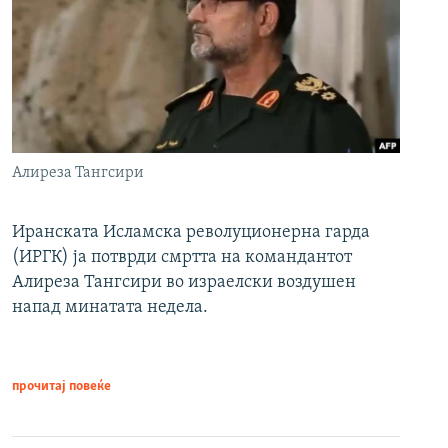
Алиреза Тангсири
Иранската Исламска револуционерна гарда
(ИРГК) ја потврди смртта на командантот
Алиреза Тангсири во израелски воздушен
напад минатата недела.
прочитај повеќе