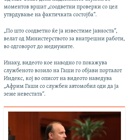
моментов вршат „соодветни проверки со цел
утврдување на фактичката состојба“.
„По што соодветно ќе ја известиме јавноста“,
велат од Министерството за внатрешни работи,
во одговорот до медиумите.
Инаку, видеото кое наводно го покажува
службеното возило на Гаши го објави порталот
Индекс, кој во описот на видеото наведува
„Африм Гаши со службен автомобил оди да ја
земе невестата“.