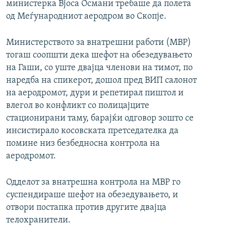
министерка Вјоса Османи требаше да полета
од Меѓународниот аеродром во Скопје.
Министерството за внатрешни работи (МВР)
тогаш соопшти дека шефот на обезедувањето
на Гаши, со уште двајца членови на тимот, по
наредба на спикерот, дошол пред ВИП салонот
на аеродромот, дури и репетирал пиштол и
влегол во конфликт со полицајците
стационирани таму, барајќи одговор зошто се
инсистирало косовската претседателка да
помине низ безбедносна контрола на
аеродромот.
Одделот за внатрешна контрола на МВР го
суспендираше шефот на обезедувањето, и
отвори постапка против другите двајца
телохранители.