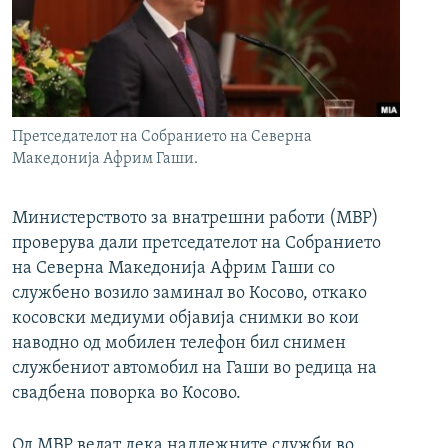
РСЕ веб страници
Претседателот на Собранието на Северна
Македонија Африм Гаши.
Министерството за внатрешни работи (МВР)
проверува дали претседателот на Собранието
на Северна Македонија Африм Гаши со
службено возило заминал во Косово, откако
косовски медиуми објавија снимки во кои
наводно од мобилен телефон бил снимен
службениот автомобил на Гаши во редица на
свадбена поворка во Косово.
Од МВР велат дека надлежните служби во