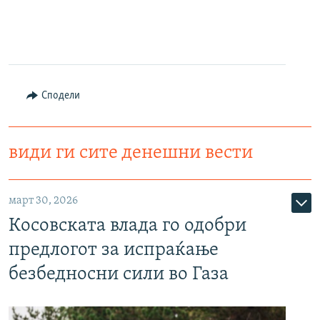
Сподели
види ги сите денешни вести
март 30, 2026
Косовската влада го одобри
предлогот за испраќање
безбедносни сили во Газа