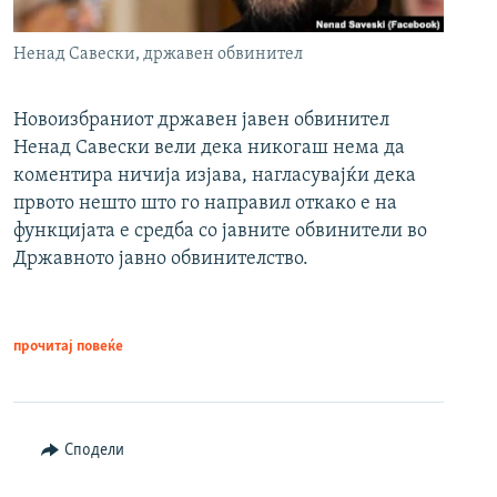
Ненад Савески, државен обвинител
Новоизбраниот државен јавен обвинител
Ненад Савески вели дека никогаш нема да
коментира ничија изјава, нагласувајќи дека
првото нешто што го направил откако е на
функцијата е средба со јавните обвинители во
Државното јавно обвинителство.
прочитај повеќе
Сподели