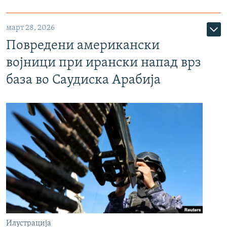
март 28, 2026
Повредени американски
војници при ирански напад врз
база во Саудиска Арабија
Илустрација