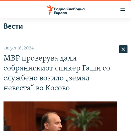
Достапни
линкови
Оди
Вести
на
МАКЕДОНИЈА
содржината
СВЕТ
Оди
август 18, 2024
ВИЗУЕЛНО
на
МВР проверува дали
главната
ВЕСТИ
навигација
собранискиот спикер Гаши со
ШТО ТРЕБА ДА ЗНАЕТЕ
Премини
службено возило „земал
на
ПРИЈАВИ СЕ ЗА ЊУЗЛЕТЕР
невеста“ во Косово
пребарување
ПОДКАСТ ЗОШТО?
СЛЕДЕТЕ НЕ