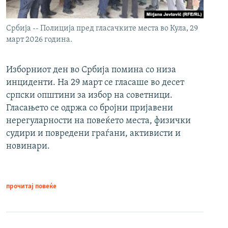
Србија -- Полиција пред гласачките места во Кула, 29
март 2026 година.
Изборниот ден во Србија помина со низа
инциденти. На 29 март се гласаше во десет
српски општини за избор на советници.
Гласањето се одржа со бројни пријавени
нерегуларности на повеќето места, физички
судири и повредени граѓани, активисти и
новинари.
прочитај повеќе