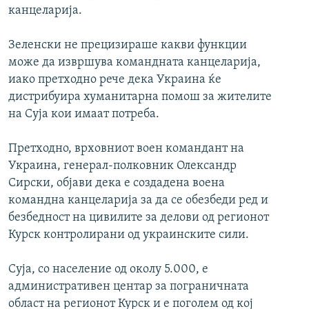
канцеларија.
Зеленски не прецизираше какви функции
може да извршува командната канцеларија,
иако претходно рече дека Украина ќе
дистрибуира хуманитарна помош за жителите
на Суја кои имаат потреба.
Претходно, врховниот воен командант на
Украина, генерал-полковник Олександр
Сирски, објави дека е создадена воена
командна канцеларија за да се обезбеди ред и
безбедност на цивилите за делови од регионот
Курск контролирани од украинските сили.
Суја, со население од околу 5.000, е
административен центар за пограничната
област на регионот Курск и е поголем од кој