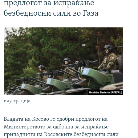
предлогот за испраќање
безбедносни сили во Газа
илустрација
Владата на Косово го одобри предлогот на
Министерството за одбрана за испраќање
припадници на Косовските безбедносни сили