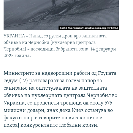
УКРАИНА – Напад со руски дрон врз заштитната
обвивка на Чернобил (нуклеарна централа
Чернобил) – последици. Забранета зона. 14 февруари
2025 година.
Министрите за надворешни работи од Групата
седум (Г7) разговараат за голем напор за
санирање на оштетувањата на заштитната
обвивка на нуклеарната централа Чернобил во
Украина, со проценети трошоци од околу 575
милиони долари, знак дека Киев останува во
фокусот на разговорите на високо ниво и
покрај конкурентните глобални кризи.