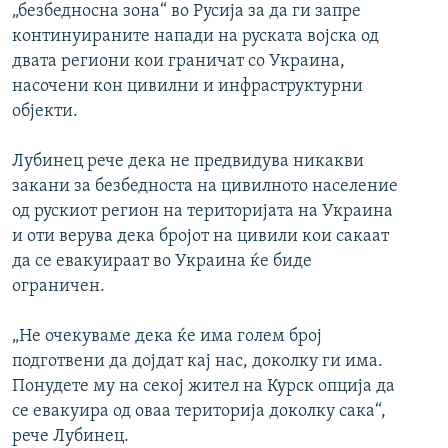
„безбедносна зона“ во Русија за да ги запре
континуираните напади на руската војска од
двата региони кои граничат со Украина,
насочени кон цивилни и инфраструктурни
објекти.
Лубинец рече дека не предвидува никакви
закани за безбедноста на цивилното население
од рускиот регион на територијата на Украина
и оти верува дека бројот на цивили кои сакаат
да се евакуираат во Украина ќе биде
ограничен.
„Не очекуваме дека ќе има голем број
подготвени да дојдат кај нас, доколку ги има.
Понудете му на секој жител на Курск опција да
се евакуира од оваа територија доколку сака“,
рече Лубинец.