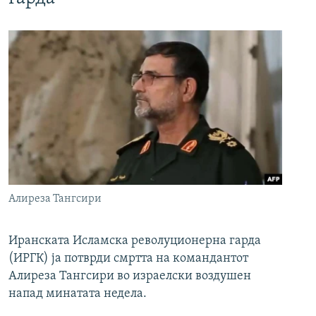
Алиреза Тангсири
Иранската Исламска револуционерна гарда
(ИРГК) ја потврди смртта на командантот
Алиреза Тангсири во израелски воздушен
напад минатата недела.