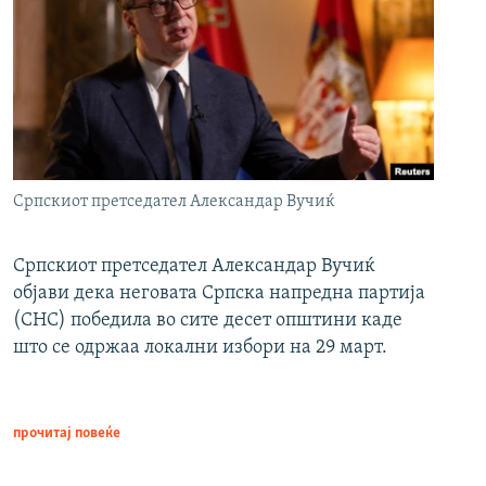
Српскиот претседател Александар Вучиќ
Српскиот претседател Александар Вучиќ
објави дека неговата Српска напредна партија
(СНС) победила во сите десет општини каде
што се одржаа локални избори на 29 март.
прочитај повеќе