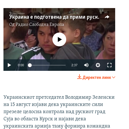
Украина e подготвена да прими руски бегалци од Курск
Од
Радио Слободна Eвропа
No media source currently available
Auto
0:00
2:37
240p
Директен линк
360p
Auto
240p
360p
480p
480p
Украинскиот претседател Володимир Зеленски
на 15 август изјави дека украинските сили
720p
720p
1080p
презеле целосна контрола над рускиот град
1080p
Суја во областа Курск и најави дека
украинската армија таму формира командна