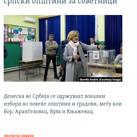
српски општини за советници
Денеска во Србија се одржуваат локални
избори во повеќе општини и градови, меѓу кои
Бор, Аранѓеловац, Кула и Књажевац.
прочитај повеќе