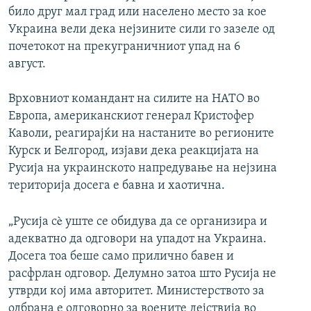
било друг мал град или населено место за кое
Украина вели дека нејзините сили го зазеле од
почетокот на прекуграничниот упад на 6
август.
Врховниот командант на силите на НАТО во
Европа, американскиот генерал Кристофер
Каволи, реагирајќи на настаните во регионите
Курск и Белгород, изјави дека реакцијата на
Русија на украинското напредување на нејзина
територија досега е бавна и хаотична.
„Русија сè уште се обидува да се организира и
адекватно да одговори на упадот на Украина.
Досега тоа беше само прилично бавен и
расфрлан одговор. Делумно затоа што Русија не
утврди кој има авторитет. Министерството за
одбрана е одговорно за воените дејствија во