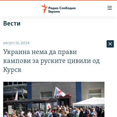
Достапни
линкови
Оди
Вести
на
МАКЕДОНИЈА
содржината
СВЕТ
Оди
август 16, 2024
ВИЗУЕЛНО
на
Украина нема да прави
главната
ВЕСТИ
навигација
кампови за руските цивили од
ШТО ТРЕБА ДА ЗНАЕТЕ
Премини
Курск
на
ПРИЈАВИ СЕ ЗА ЊУЗЛЕТЕР
пребарување
ПОДКАСТ ЗОШТО?
СЛЕДЕТЕ НЕ