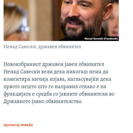
Ненад Савески, државен обвинител
Новоизбраниот државен јавен обвинител
Ненад Савески вели дека никогаш нема да
коментира ничија изјава, нагласувајќи дека
првото нешто што го направил откако е на
функцијата е средба со јавните обвинители во
Државното јавно обвинителство.
прочитај повеќе