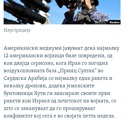
Илустрација
Американски медиуми јавуваат дека најмалку
12 американски војници биле повредени, од
кои двајца сериозно, кога Иран го погодил
воздухопловната база „Принц Султан“ во
Саудиска Арабија со најмалку една ракета и
неколку дронови, додека јеменските
бунтовници Хути ги лансирале своите први
ракети кон Израел од почетокот на војната, со
што се закануваат да го прошируваат
конфликтот кој сега е во својата петта недела.