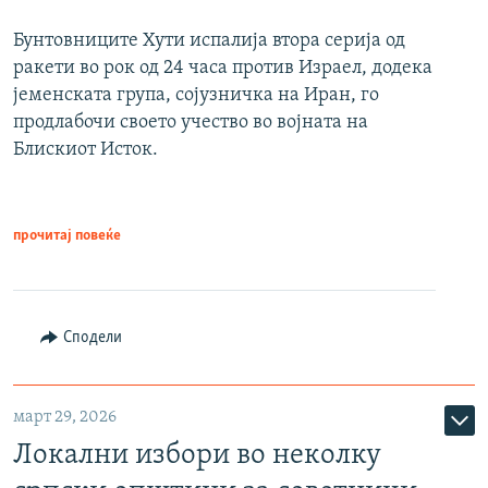
Бунтовниците Хути испалија втора серија од
ракети во рок од 24 часа против Израел, додека
јеменската група, сојузничка на Иран, го
продлабочи своето учество во војната на
Блискиот Исток.
прочитај повеќе
Сподели
март 29, 2026
Локални избори во неколку