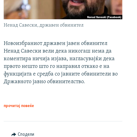
Ненад Савески, државен обвинител
Новоизбраниот државен јавен обвинител
Ненад Савески вели дека никогаш нема да
коментира ничија изјава, нагласувајќи дека
првото нешто што го направил откако е на
функцијата е средба со јавните обвинители во
Државното јавно обвинителство.
прочитај повеќе
Сподели