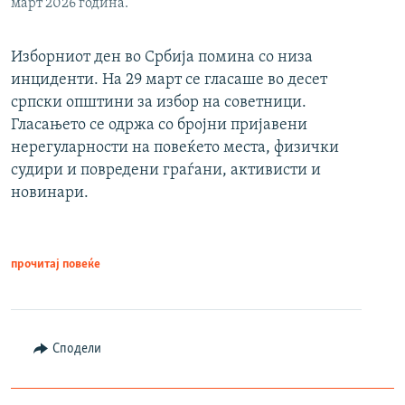
март 2026 година.
Изборниот ден во Србија помина со низа
инциденти. На 29 март се гласаше во десет
српски општини за избор на советници.
Гласањето се одржа со бројни пријавени
нерегуларности на повеќето места, физички
судири и повредени граѓани, активисти и
новинари.
прочитај повеќе
Сподели