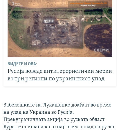
ВИДЕТЕ И ОВА:
Русија воведе антитерористички мерки
во три региони по украинскиот упад
Забелешките на Лукашенко доаѓаат во време
на упад на Украина во Русија.
Прекуграничната акција во руската област
Курск е опишана како најголем напад на руска