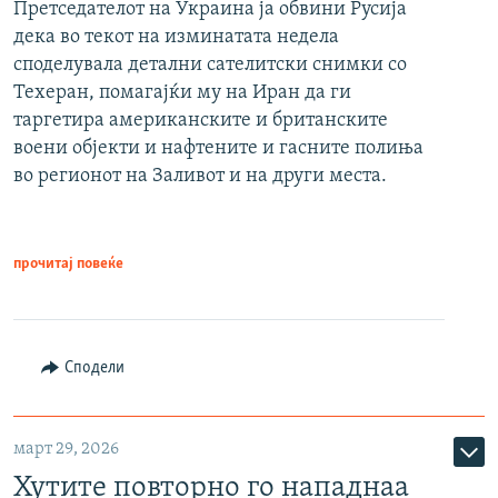
Претседателот на Украина ја обвини Русија
дека во текот на изминатата недела
споделувала детални сателитски снимки со
Техеран, помагајќи му на Иран да ги
таргетира американските и британските
воени објекти и нафтените и гасните полиња
во регионот на Заливот и на други места.
прочитај повеќе
Сподели
март 29, 2026
Хутите повторно го нападнаа