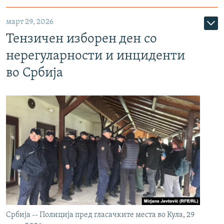
март 29, 2026
Тензичен изборен ден со
нерегуларности и инциденти
во Србија
Србија -- Полиција пред гласачките места во Кула, 29