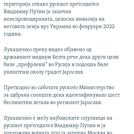
територија откако рускиот претседател
Владимир Путин ја започна
неиспровоцираната, целосна инвазија на
неговата земја врз Украина во февруари 2022
година.
Лукашенко преку видео објавено од
државниот медиум Белта рече дека други цели
биле „префрлени“ во Русија и подоцна биле
уништени околу градот Јарослав.
Претходно во саботата руското Министерство
за одбрана соопшти дека идентификувало шест
беспилотни летала во регионот Јарослав.
Лукашенко е меѓу најблиските сојузници на
рускиот претседател Владимир Путин и ја
поддржува војната што ја започна Москва во