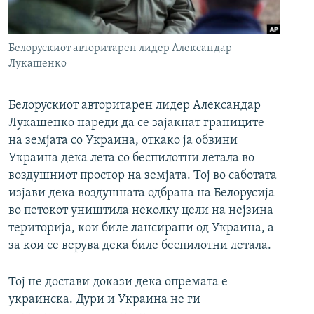
РСЕ веб страници
Белорускиот авторитарен лидер Александар
Лукашенкo
Белорускиот авторитарен лидер Александар
Лукашенкo нареди да се зајакнат границите
на земјата со Украина, откако ја обвини
Украина дека лета со беспилотни летала во
воздушниот простор на земјата. Тој во саботата
изјави дека воздушната одбрана на Белорусија
во петокот уништила неколку цели на нејзина
територија, кои биле лансирани од Украина, а
за кои се верува дека биле беспилотни летала.
Тој не достави докази дека опремата е
украинска. Дури и Украина не ги