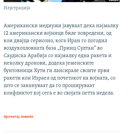
Илустрација
Американски медиуми јавуваат дека најмалку
12 американски војници биле повредени, од
кои двајца сериозно, кога Иран го погодил
воздухопловната база „Принц Султан“ во
Саудиска Арабија со најмалку една ракета и
неколку дронови, додека јеменските
бунтовници Хути ги лансирале своите први
ракети кон Израел од почетокот на војната, со
што се закануваат да го прошируваат
конфликтот кој сега е во својата петта недела.
прочитај повеќе