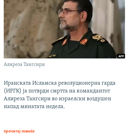
Алиреза Тангсири
Иранската Исламска револуционерна гарда
(ИРГК) ја потврди смртта на командантот
Алиреза Тангсири во израелски воздушен
напад минатата недела.
прочитај повеќе