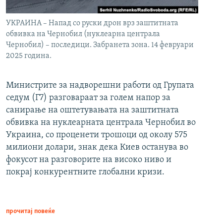
УКРАИНА – Напад со руски дрон врз заштитната
обвивка на Чернобил (нуклеарна централа
Чернобил) – последици. Забранета зона. 14 февруари
2025 година.
Министрите за надворешни работи од Групата
седум (Г7) разговараат за голем напор за
санирање на оштетувањата на заштитната
обвивка на нуклеарната централа Чернобил во
Украина, со проценети трошоци од околу 575
милиони долари, знак дека Киев останува во
фокусот на разговорите на високо ниво и
покрај конкурентните глобални кризи.
прочитај повеќе