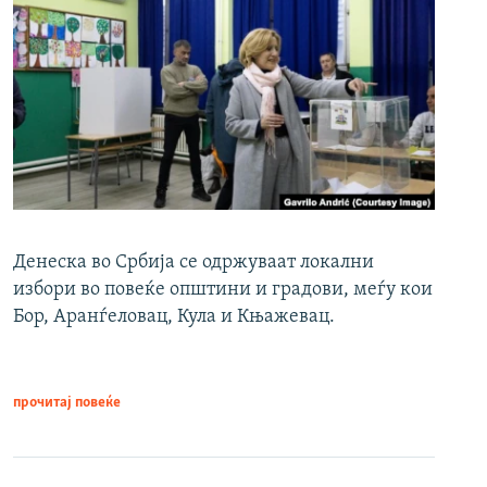
Денеска во Србија се одржуваат локални
избори во повеќе општини и градови, меѓу кои
Бор, Аранѓеловац, Кула и Књажевац.
прочитај повеќе