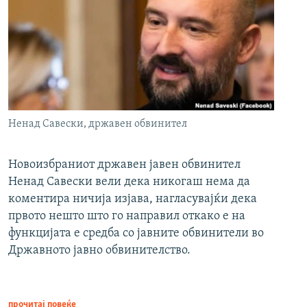
Ненад Савески, државен обвинител
Новоизбраниот државен јавен обвинител
Ненад Савески вели дека никогаш нема да
коментира ничија изјава, нагласувајќи дека
првото нешто што го направил откако е на
функцијата е средба со јавните обвинители во
Државното јавно обвинителство.
прочитај повеќе