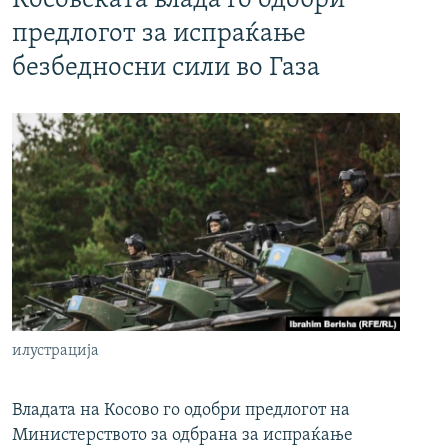
Косовската влада го одобри
предлогот за испраќање
безбедносни сили во Газа
илустрација
Владата на Косово го одобри предлогот на
Министерството за одбрана за испраќање