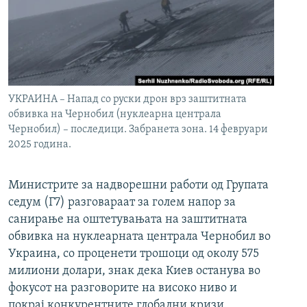
УКРАИНА – Напад со руски дрон врз заштитната
обвивка на Чернобил (нуклеарна централа
Чернобил) – последици. Забранета зона. 14 февруари
2025 година.
Министрите за надворешни работи од Групата
седум (Г7) разговараат за голем напор за
санирање на оштетувањата на заштитната
обвивка на нуклеарната централа Чернобил во
Украина, со проценети трошоци од околу 575
милиони долари, знак дека Киев останува во
фокусот на разговорите на високо ниво и
покрај конкурентните глобални кризи.