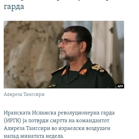
гарда
Алиреза Тангсири
Иранската Исламска револуционерна гарда
(ИРГК) ја потврди смртта на командантот
Алиреза Тангсири во израелски воздушен
напад минатата недела.