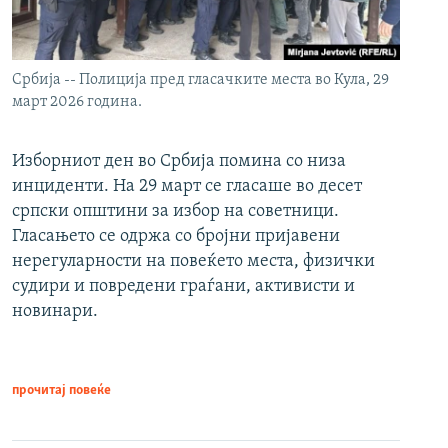
Србија -- Полиција пред гласачките места во Кула, 29
март 2026 година.
Изборниот ден во Србија помина со низа
инциденти. На 29 март се гласаше во десет
српски општини за избор на советници.
Гласањето се одржа со бројни пријавени
нерегуларности на повеќето места, физички
судири и повредени граѓани, активисти и
новинари.
прочитај повеќе