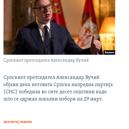
Српскиот претседател Александар Вучиќ
Српскиот претседател Александар Вучиќ
објави дека неговата Српска напредна партија
(СНС) победила во сите десет општини каде
што се одржаа локални избори на 29 март.
прочитај повеќе