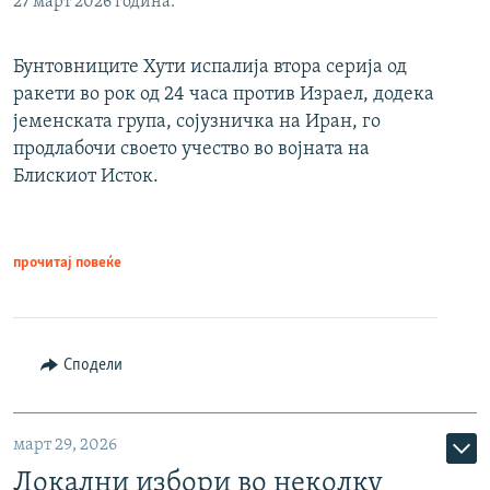
27 март 2026 година.
Бунтовниците Хути испалија втора серија од
ракети во рок од 24 часа против Израел, додека
јеменската група, сојузничка на Иран, го
продлабочи своето учество во војната на
Блискиот Исток.
прочитај повеќе
Сподели
март 29, 2026
Локални избори во неколку