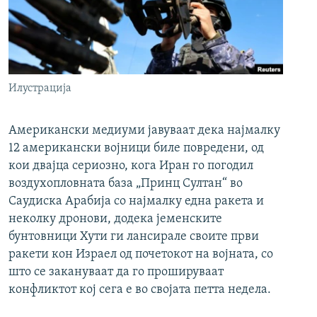
Илустрација
Американски медиуми јавуваат дека најмалку
12 американски војници биле повредени, од
кои двајца сериозно, кога Иран го погодил
воздухопловната база „Принц Султан“ во
Саудиска Арабија со најмалку една ракета и
неколку дронови, додека јеменските
бунтовници Хути ги лансирале своите први
ракети кон Израел од почетокот на војната, со
што се закануваат да го прошируваат
конфликтот кој сега е во својата петта недела.