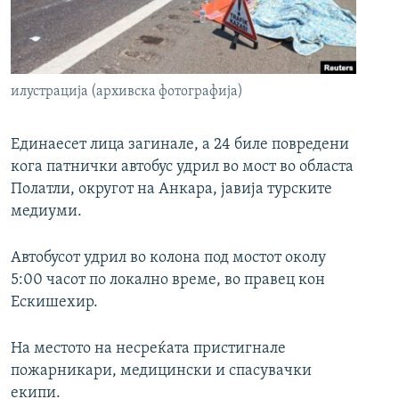
РСЕ веб страници
илустрација (архивска фотографија)
Единаесет лица загинале, а 24 биле повредени
кога патнички автобус удрил во мост во областа
Полатли, округот на Анкара, јавија турските
медиуми.
Автобусот удрил во колона под мостот околу
5:00 часот по локално време, во правец кон
Ескишехир.
На местото на несреќата пристигнале
пожарникари, медицински и спасувачки
екипи.