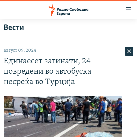
Достапни
линкови
Оди
Вести
на
МАКЕДОНИЈА
содржината
СВЕТ
Оди
август 09, 2024
ВИЗУЕЛНО
на
Единаесет загинати, 24
главната
ВЕСТИ
навигација
повредени во автобуска
ШТО ТРЕБА ДА ЗНАЕТЕ
Премини
несреќа во Турција
на
ПРИЈАВИ СЕ ЗА ЊУЗЛЕТЕР
пребарување
ПОДКАСТ ЗОШТО?
СЛЕДЕТЕ НЕ