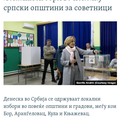
српски општини за советници
Денеска во Србија се одржуваат локални
избори во повеќе општини и градови, меѓу кои
Бор, Аранѓеловац, Кула и Књажевац.