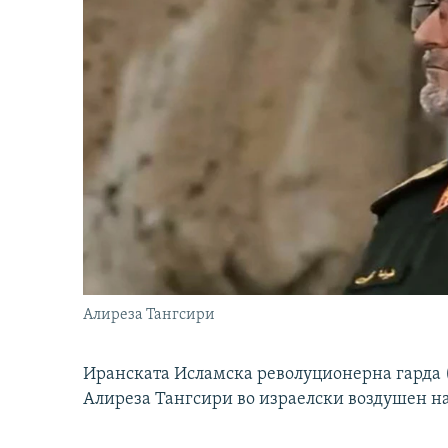
Алиреза Тангсири
Иранската Исламска револуционерна гарда (
Алиреза Тангсири во израелски воздушен н