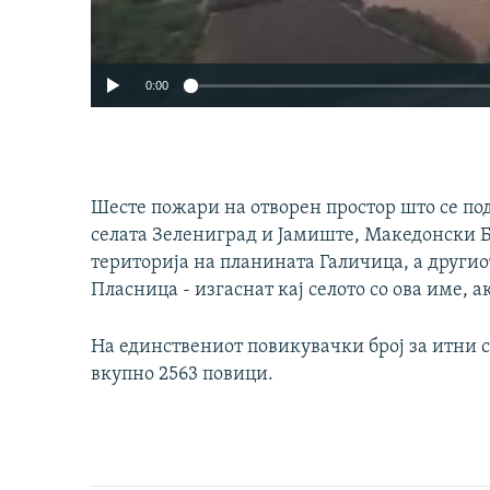
0:00
Шесте пожари на отворен простор што се под
селата Зелениград и Јамиште, Македонски Бр
територија на планината Галичица, а другиот
Пласница - изгаснат кај селото со ова име, а
Auto
240p
720p
На единствениот повикувачки број за итни с
вкупно 2563 повици.