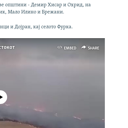
две општини - Демир Хисар и Охрид, на
ник, Мало Илино и Брежани.
нци и Дојран, кај селото Фурка.
стокот
EMBED
SHARE
currently available