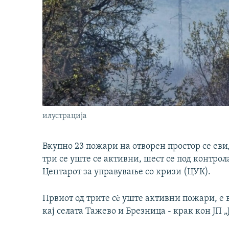
илустрација
Вкупно 23 пожари на отворен простор се ев
три сe уште се активни, шест се под контрол
Центарот за управување со кризи (ЦУК).
Првиот од трите сè уште активни пожари, е
кај селата Тажево и Брезница - крак кон ЈП „