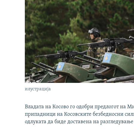
илустрација
Владата на Косово го одобри предлогот на М
припадници на Косовските безбедносни сили 
одлуката да биде доставена на разгледување