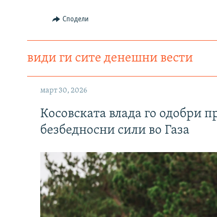
Сподели
види ги сите денешни вести
март 30, 2026
Косовската влада го одобри п
безбедносни сили во Газа