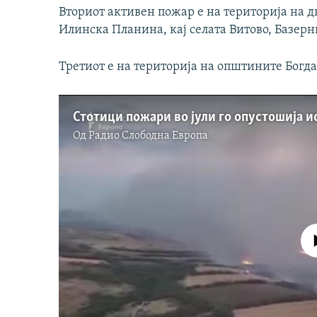
Вториот активен пожар е на територија на 
Илинска Планина, кај селата Витово, Базер
Третиот е на територија на општините Богда
Стотици пожари во јули го опустошија и
Од
Радио Слободна Eвропа
No media source 