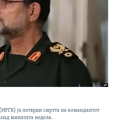
ИРГК) ја потврди смртта на командантот
апад минатата недела.