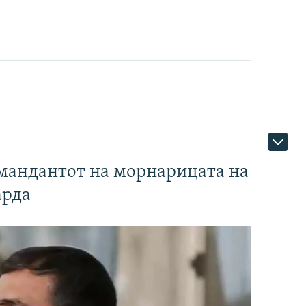
омандантот на морнарицата на
арда