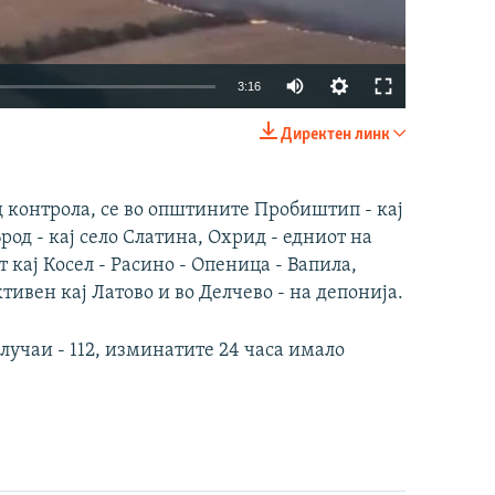
Auto
3:16
240p
Директен линк
EMBED
SHARE
360p
480p
 контрола, се во општините Пробиштип - кај
од - кај село Слатина, Охрид - едниот на
720p
 кај Косел - Расино - Опеница - Вапила,
1080p
ктивен кај Латово и во Делчево - на депонија.
360p
480p
1080p
лучаи - 112, изминатите 24 часа имало