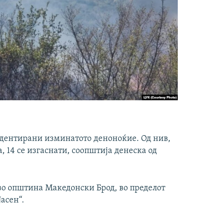
идентирани изминатото деноноќие. Од нив,
а, 14 се изгаснати, соопштија денеска од
 во општина Македонски Брод, во пределот
Јасен“.