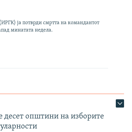
ИРГК) ја потврди смртта на командантот
апад минатата недела.
те десет општини на изборите
гуларности