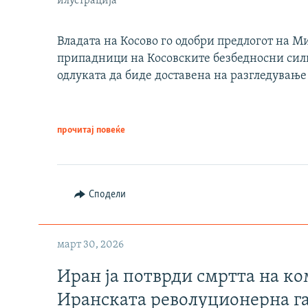
илустрација
Владата на Косово го одобри предлогот на М
припадници на Косовските безбедносни сили 
одлуката да биде доставена на разгледување
прочитај повеќе
Сподели
март 30, 2026
Иран ја потврди смртта на к
Иранската револуционерна г