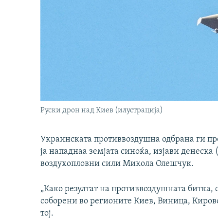
Руски дрон над Киев (илустрација)
Украинската противвоздушна одбрана ги пре
ја нападнаа земјата синоќа, изјави денеска
воздухопловни сили Микола Олешчук.
„Како резултат на противвоздушната битка, 
соборени во регионите Киев, Виница, Кирово
тој.