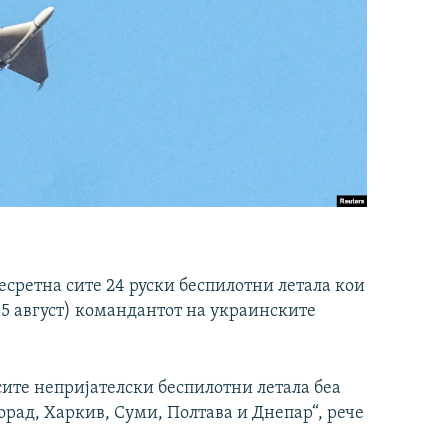
сретна сите 24 руски беспилотни летала кои
 (5 август) командантот на украинските
сите непријателски беспилотни летала беа
рад, Харкив, Суми, Полтава и Днепар“, рече