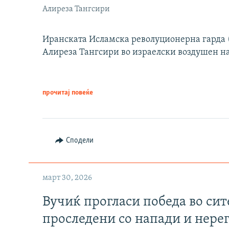
Алиреза Тангсири
Иранската Исламска револуционерна гарда (
Алиреза Тангсири во израелски воздушен н
прочитај повеќе
Сподели
март 30, 2026
Вучиќ прогласи победа во си
проследени со напади и нере