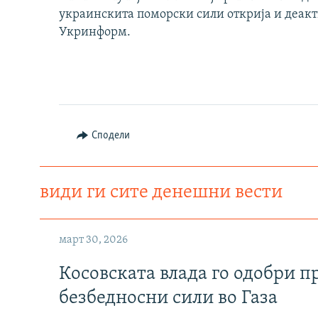
украинскита поморски сили открија и деакт
Укринформ.
Сподели
види ги сите денешни вести
март 30, 2026
Косовската влада го одобри п
безбедносни сили во Газа