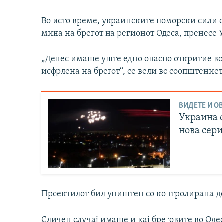
Во исто време, украинските поморски сили 
мина на брегот на регионот Одеса, пренесе
„Денес имаше уште едно опасно откритие в
исфрлена на брегот“, се вели во соопштение
ВИДЕТЕ И ОВ
Украина 
нова сери
Проектилот бил уништен со контролирана д
Сличен случај имаше и кај бреговите во Оде