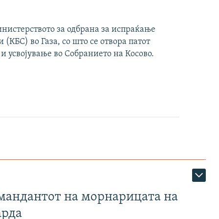
инистерството за одбрана за испраќање
(КБС) во Газа, со што се отвора патот
 и усвојување во Собранието на Косово.
омандантот на морнарицата на
арда