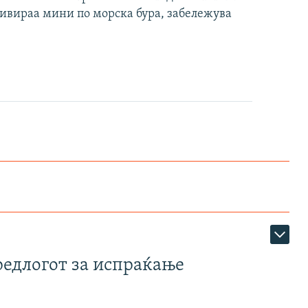
ивираа мини по морска бура, забележува
редлогот за испраќање