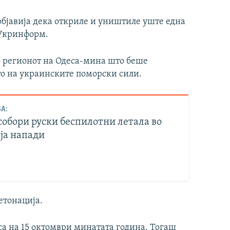
објавија дека откриле и уништиле уште една
 Укринформ.
о регионот на Одеса-мина што беше
то на украинските поморски сили.
А:
собори руски беспилотни летала во
ја напади
етонација.
са на 15 октомври минатата година. Тогаш