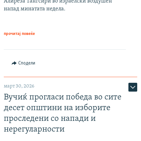
Алиреза Тангсири во израелски воздушен
напад минатата недела.
прочитај повеќе
Сподели
март 30, 2026
Вучиќ прогласи победа во сите
десет општини на изборите
проследени со напади и
нерегуларности