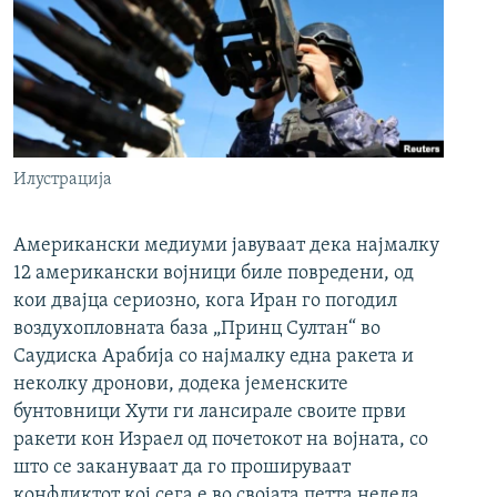
Илустрација
Американски медиуми јавуваат дека најмалку
12 американски војници биле повредени, од
кои двајца сериозно, кога Иран го погодил
воздухопловната база „Принц Султан“ во
Саудиска Арабија со најмалку една ракета и
неколку дронови, додека јеменските
бунтовници Хути ги лансирале своите први
ракети кон Израел од почетокот на војната, со
што се закануваат да го прошируваат
конфликтот кој сега е во својата петта недела.