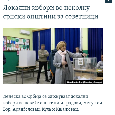
Локални избори во неколку
српски општини за советници
Денеска во Србија се одржуваат локални
избори во повеќе општини и градови, меѓу кои
Бор, Аранѓеловац, Кула и Књажевац.