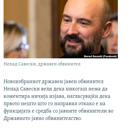
Ненад Савески, државен обвинител
Новоизбраниот државен јавен обвинител
Ненад Савески вели дека никогаш нема да
коментира ничија изјава, нагласувајќи дека
првото нешто што го направил откако е на
функцијата е средба со јавните обвинители во
Државното јавно обвинителство.