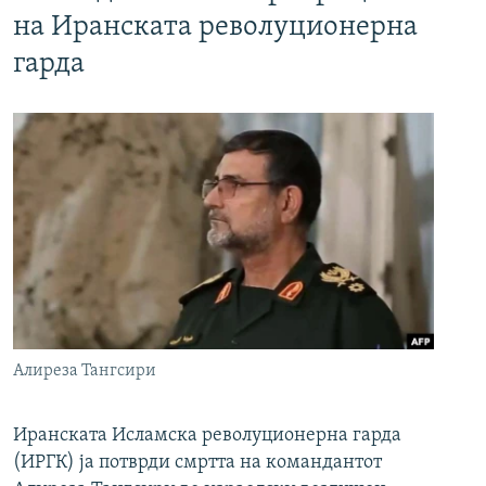
на Иранската револуционерна
гарда
Алиреза Тангсири
Иранската Исламска револуционерна гарда
(ИРГК) ја потврди смртта на командантот