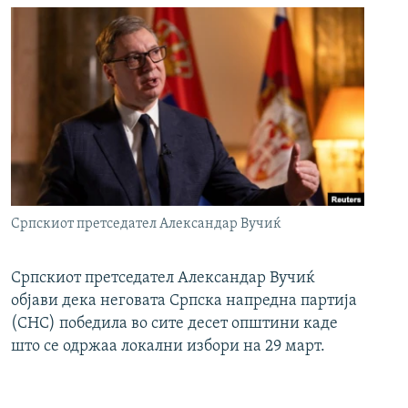
Српскиот претседател Александар Вучиќ
Српскиот претседател Александар Вучиќ
објави дека неговата Српска напредна партија
(СНС) победила во сите десет општини каде
што се одржаа локални избори на 29 март.