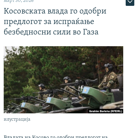
март 30, 2026
Косовската влада го одобри
предлогот за испраќање
безбедносни сили во Газа
илустрација
Владата на Косово го одобри предлогот на