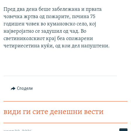
Пред два дена беше забележана и првата
човечка жртва од пожарите, почина 75
годишен човек во кумановско село, кој
најверојатно се задушил од чад. Во
светиниколскиот крај беа опожарени
четириесетина куќи, од кои дел напуштени.
Сподели
види ги сите денешни вести