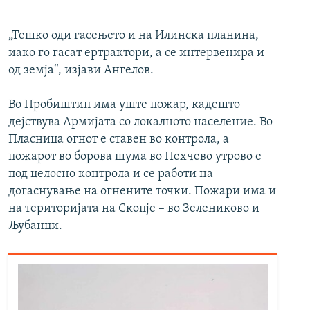
„Тешко оди гасењето и на Илинска планина,
иако го гасат ертрактори, а се интервенира и
од земја“, изјави Ангелов.
Во Пробиштип има уште пожар, кадешто
дејствува Армијата со локалното население. Во
Пласница огнот е ставен во контрола, а
пожарот во борова шума во Пехчево утрово е
под целосно контрола и се работи на
догаснување на огнените точки. Пожари има и
на територијата на Скопје – во Зелениково и
Љубанци.