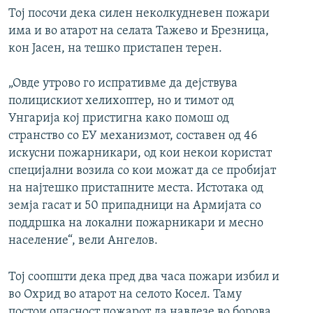
Тој посочи дека силен неколкудневен пожари
има и во атарот на селата Тажево и Брезница,
кон Јасен, на тешко пристапен терен.
„Овде утрово го испративме да дејствува
полицискиот хелихоптер, но и тимот од
Унгарија кој пристигна како помош од
странство со ЕУ механизмот, составен од 46
искусни пожарникари, од кои некои користат
специјални возила со кои можат да се пробијат
на најтешко пристапните места. Истотака од
земја гасат и 50 припадници на Армијата со
поддршка на локални пожарникари и месно
население“, вели Ангелов.
Тој соопшти дека пред два часа пожари избил и
во Охрид во атарот на селото Косел. Таму
постои опасност пожарот да навлезе во борова