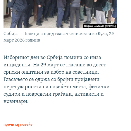
Србија -- Полиција пред гласачките места во Кула, 29
март 2026 година.
Изборниот ден во Србија помина со низа
инциденти. На 29 март се гласаше во десет
српски општини за избор на советници.
Гласањето се одржа со бројни пријавени
нерегуларности на повеќето места, физички
судири и повредени граѓани, активисти и
новинари.
прочитај повеќе