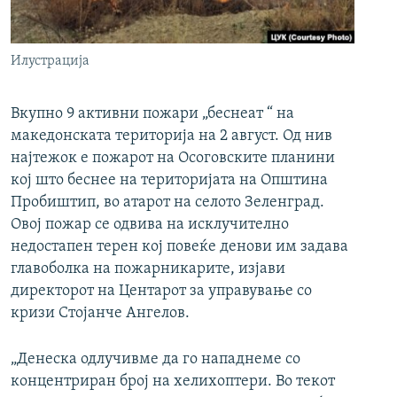
РСЕ веб страници
Илустрација
Вкупно 9 активни пожари „беснеат “ на
македонската територија на 2 август. Од нив
најтежок е пожарот на Осоговските планини
кој што беснее на територијата на Општина
Пробиштип, во атарот на селото Зеленград.
Овој пожар се одвива на исклучително
недостапен терен кој повеќе денови им задава
главоболка на пожарникарите, изјави
директорот на Центарот за управување со
кризи Стојанче Ангелов.
„Денеска одлучивме да го нападнеме со
концентриран број на хелихоптери. Во текот