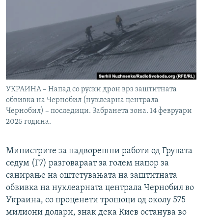
УКРАИНА – Напад со руски дрон врз заштитната
обвивка на Чернобил (нуклеарна централа
Чернобил) – последици. Забранета зона. 14 февруари
2025 година.
Министрите за надворешни работи од Групата
седум (Г7) разговараат за голем напор за
санирање на оштетувањата на заштитната
обвивка на нуклеарната централа Чернобил во
Украина, со проценети трошоци од околу 575
милиони долари, знак дека Киев останува во