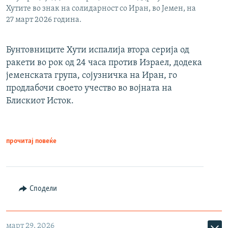
Хутите во знак на солидарност со Иран, во Јемен, на
27 март 2026 година.
Бунтовниците Хути испалија втора серија од
ракети во рок од 24 часа против Израел, додека
јеменската група, сојузничка на Иран, го
продлабочи своето учество во војната на
Блискиот Исток.
прочитај повеќе
Сподели
март 29, 2026