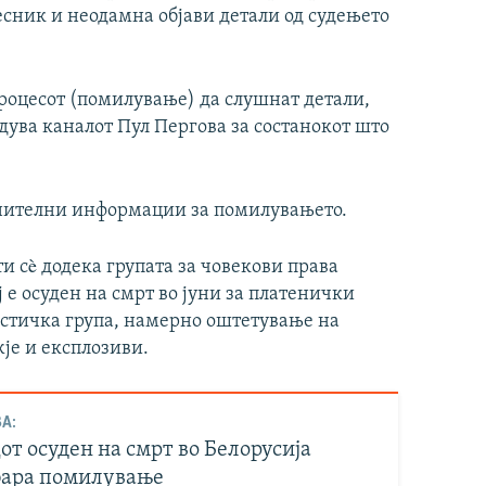
есник и неодамна објави детали од судењето
роцесот (помилување) да слушнат детали,
дува каналот Пул Пергова за состанокот што
лнителни информации за помилувањето.
ти сè додека групата за човекови права
ј е осуден на смрт во јуни за платенички
истичка група, намерно оштетување на
је и експлозиви.
А:
т осуден на смрт во Белорусија
бара помилување