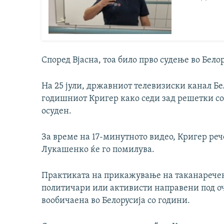
Според Вјасна, тоа било прво судење во Бело
На 25 јули, државниот телевизиски канал Бе
годишниот Кригер како седи зад решетки со л
осуден.
За време на 17-минутното видео, Кригер реч
Лукашенко ќе го помилува.
Практиката на прикажување на таканаречен
политичари или активисти направени под о
вообичаена во Белорусија со години.