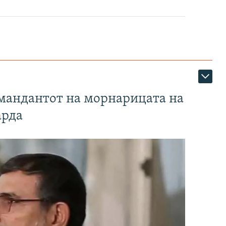
омандантот на морнарицата на
арда