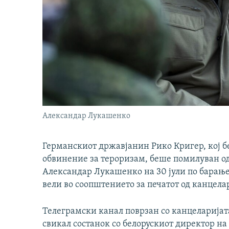
Александар Лукашенко
Германскиот државјанин Рико Кригер, кој бе
обвинение за тероризам, беше помилуван од
Александар Лукашенко на 30 јули по барање
вели во соопштението за печатот од канцела
Телеграмски канал поврзан со канцеларија
свикал состанок со белорускиот директор на