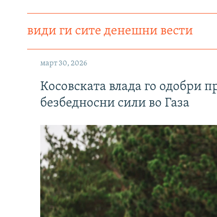
види ги сите денешни вести
март 30, 2026
Косовската влада го одобри п
безбедносни сили во Газа