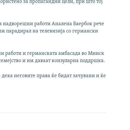
ористено за пропагандни цели, при што тој
а надворешни работи Аналена Баербок рече
им парадирал на телевизија со германски
ни работи и германската амбасада во Минск
 семејство и им даваат конзуларна поддршка.
 дека неговите права ќе бидат зачувани и ќе