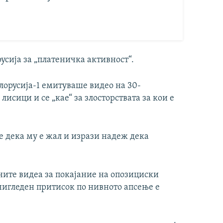
русија за „платеничка активност“.
лорусија-1 емитуваше видео на 30-
исици и се „кае“ за злосторствата за кои е
е дека му е жал и изрази надеж дека
ите видеа за покајание на опозициски
чигледен притисок по нивното апсење е