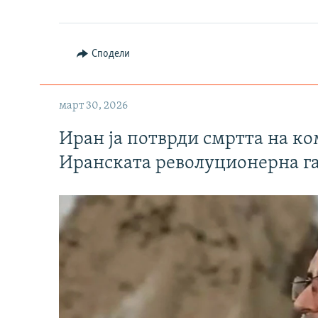
Сподели
март 30, 2026
Иран ја потврди смртта на к
Иранската револуционерна г