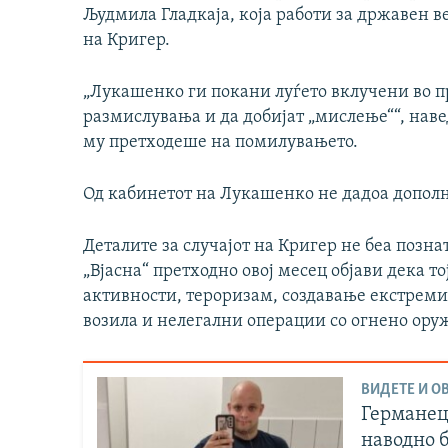
Људмила Гладкаја, која работи за државен в
на Кригер.
„Лукашенко ги покани луѓето вклучени во п
размислувања и да добијат „мислење““, наве
му претходеше на помилувањето.
Од кабинетот на Лукашенко не дадоа допо
Деталите за случајот на Кригер не беа позна
„Вјасна“ претходно овој месец објави дека то
активности, тероризам, создавање екстрем
возила и нелегални операции со огнено оруж
ВИДЕТЕ И ОВ
Германецо
наводно 