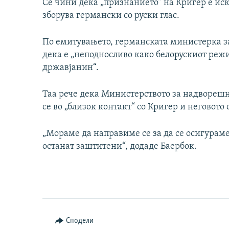
Се чини дека „признанието“ на Кригер е иск
зборува германски со руски глас.
По емитувањето, германската министерка з
дека е „неподносливо како белорускиот реж
државјанин“.
Таа рече дека Министерството за надвореш
се во „близок контакт“ со Кригер и неговото
„Мораме да направиме се за да се осигураме
останат заштитени“, додаде Баербок.
Сподели