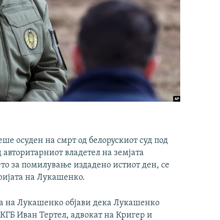
ше осуден на смрт од белорускиот суд под
 авторитарниот владетел на земјата
то за помилување издадено истиот ден, се
ријата на Лукашенко.
та на Лукашенко објави дека Лукашенко
 КГБ Иван Тертел, адвокат на Кригер и