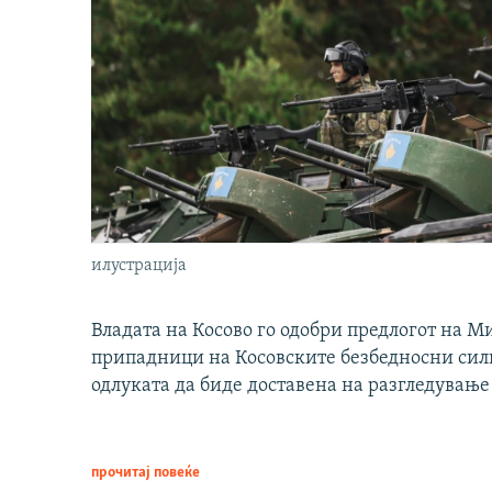
илустрација
Владата на Косово го одобри предлогот на М
припадници на Косовските безбедносни сили 
одлуката да биде доставена на разгледување
прочитај повеќе