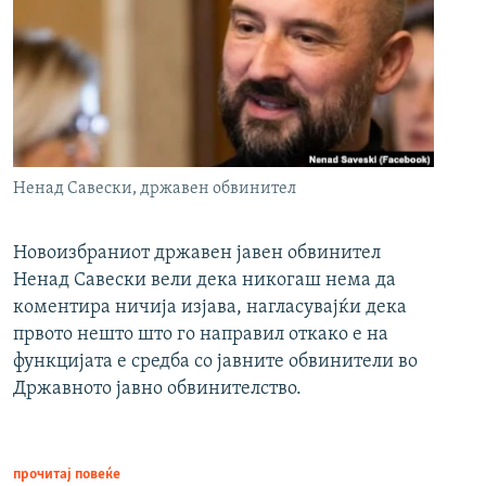
Ненад Савески, државен обвинител
Новоизбраниот државен јавен обвинител
Ненад Савески вели дека никогаш нема да
коментира ничија изјава, нагласувајќи дека
првото нешто што го направил откако е на
функцијата е средба со јавните обвинители во
Државното јавно обвинителство.
прочитај повеќе