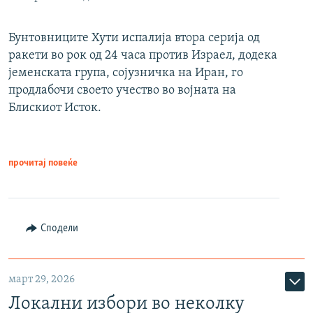
Бунтовниците Хути испалија втора серија од
ракети во рок од 24 часа против Израел, додека
јеменската група, сојузничка на Иран, го
продлабочи своето учество во војната на
Блискиот Исток.
прочитај повеќе
Сподели
март 29, 2026
Локални избори во неколку