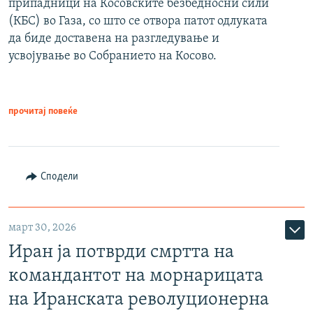
припадници на Косовските безбедносни сили
(КБС) во Газа, со што се отвора патот одлуката
да биде доставена на разгледување и
усвојување во Собранието на Косово.
прочитај повеќе
Сподели
март 30, 2026
Иран ја потврди смртта на
командантот на морнарицата
на Иранската револуционерна