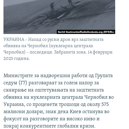
УКРАИНА – Напад со руски дрон врз заштитната
обвивка на Чернобил (нуклеарна централа
Чернобил) – последици. Забранета зона. 14 февруари
2025 година.
Министрите за надворешни работи од Групата
седум (Г7) разговараат за голем напор за
санирање на оштетувањата на заштитната
обвивка на нуклеарната централа Чернобил во
Украина, со проценети трошоци од околу 575
милиони долари, знак дека Киев останува во
фокусот на разговорите на високо ниво и
покрај конкурентните глобални кризи.