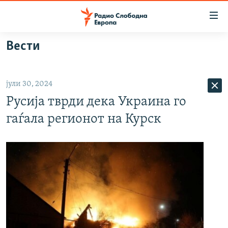
Достапни
линкови
Оди
Вести
на
МАКЕДОНИЈА
содржината
СВЕТ
Оди
јули 30, 2024
ВИЗУЕЛНО
на
Русија тврди дека Украина го
главната
ВЕСТИ
навигација
гаѓала регионот на Курск
ШТО ТРЕБА ДА ЗНАЕТЕ
Премини
на
ПРИЈАВИ СЕ ЗА ЊУЗЛЕТЕР
пребарување
ПОДКАСТ ЗОШТО?
СЛЕДЕТЕ НЕ