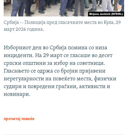
Србија -- Полиција пред гласачките места во Кула, 29
март 2026 година.
Изборниот ден во Србија помина со низа
инциденти. На 29 март се гласаше во десет
српски општини за избор на советници.
Гласањето се одржа со бројни пријавени
нерегуларности на повеќето места, физички
судири и повредени граѓани, активисти и
новинари.
прочитај повеќе