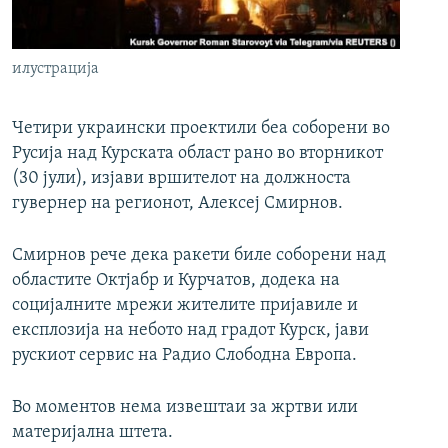
РСЕ веб страници
илустрација
Четири украински проектили беа соборени во
Русија над Курската област рано во вторникот
(30 јули), изјави вршителот на должноста
гувернер на регионот, Алексеј Смирнов.
Смирнов рече дека ракети биле соборени над
областите Октјабр и Курчатов, додека на
социјалните мрежи жителите пријавиле и
експлозија на небото над градот Курск, јави
рускиот сервис на Радио Слободна Европа.
Во моментов нема извештаи за жртви или
материјална штета.