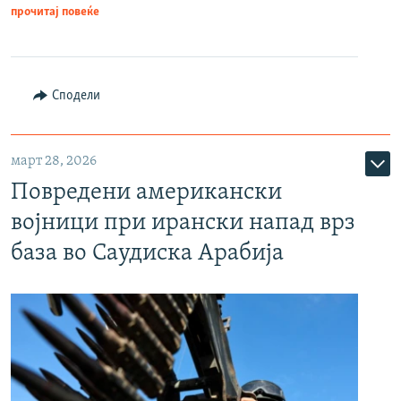
прочитај повеќе
Сподели
март 28, 2026
Повредени американски
војници при ирански напад врз
база во Саудиска Арабија