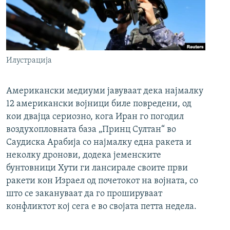
Илустрација
Американски медиуми јавуваат дека најмалку
12 американски војници биле повредени, од
кои двајца сериозно, кога Иран го погодил
воздухопловната база „Принц Султан“ во
Саудиска Арабија со најмалку една ракета и
неколку дронови, додека јеменските
бунтовници Хути ги лансирале своите први
ракети кон Израел од почетокот на војната, со
што се закануваат да го прошируваат
конфликтот кој сега е во својата петта недела.