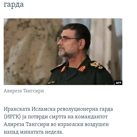
гарда
Алиреза Тангсири
Иранската Исламска револуционерна гарда
(ИРГК) ја потврди смртта на командантот
Алиреза Тангсири во израелски воздушен
напад минатата недела.