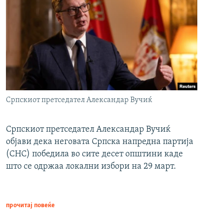
Српскиот претседател Александар Вучиќ
Српскиот претседател Александар Вучиќ
објави дека неговата Српска напредна партија
(СНС) победила во сите десет општини каде
што се одржаа локални избори на 29 март.
прочитај повеќе