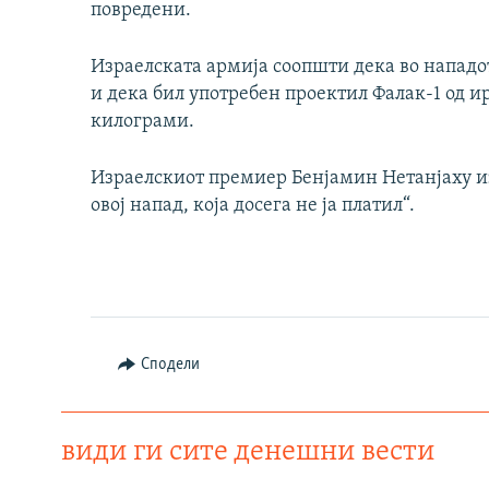
повредени.
Израелската армија соопшти дека во нападо
и дека бил употребен проектил Фалак-1 од ир
килограми.
Израелскиот премиер Бенјамин Нетанјаху из
овој напад, која досега не ја платил“.
Сподели
види ги сите денешни вести