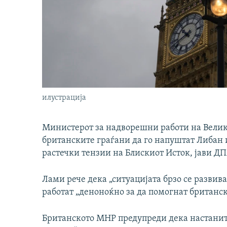
илустрација
Министерот за надворешни работи на Велик
британските граѓани да го напуштат Либан и
растечки тензии на Блискиот Исток, јави ДП
Лами рече дека „ситуацијата брзо се развив
работат „деноноќно за да помогнат британск
Британското МНР предупреди дека настаните