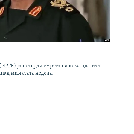
ИРГК) ја потврди смртта на командантот
апад минатата недела.