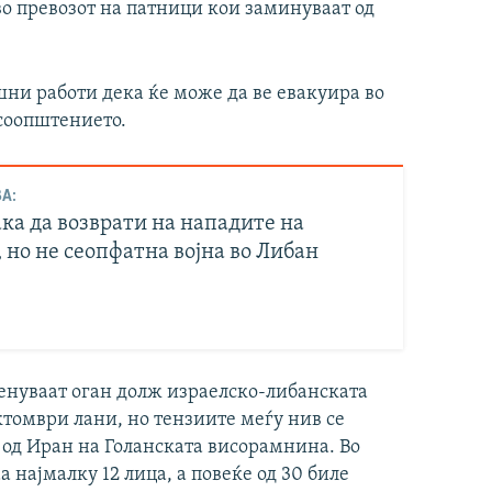
во превозот на патници кои заминуваат од
шни работи дека ќе може да ве евакуира во
 соопштението.
А:
ка да возврати на нападите на
 но не сеопфатна војна во Либан
енуваат оган долж израелско-либанската
октомври лани, но тензиите меѓу нив се
 од Иран на Голанската висорамнина. Во
 најмалку 12 лица, а повеќе од 30 биле