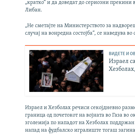
„кратко“ и да доведат до сериозни прекини 
Либан.
„Не сметајте на Министерството за надворе
случај на вонредна состојба“, се наведува во
ВИДЕТЕ И ОВ
Израел са
Хезболах,
Израел и Хезболах речиси секојдневно разм
граница од почетокот на војната во Газа во 
зголемија по нападот на Хезболах поддржан
напад на фудбалско игралиште тогаш загинаа