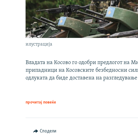
илустрација
Владата на Косово го одобри предлогот на М
припадници на Косовските безбедносни сили 
одлуката да биде доставена на разгледување
прочитај повеќе
Сподели