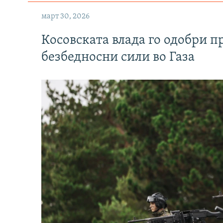
март 30, 2026
Косовската влада го одобри п
безбедносни сили во Газа