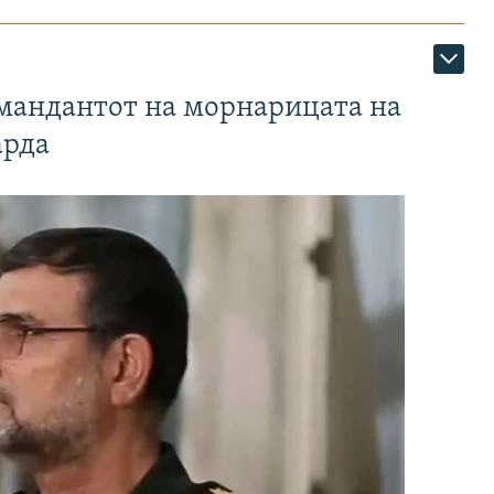
омандантот на морнарицата на
арда