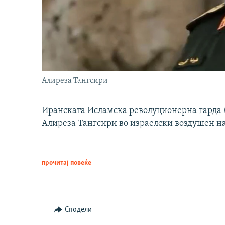
Алиреза Тангсири
Иранската Исламска револуционерна гарда (
Алиреза Тангсири во израелски воздушен н
прочитај повеќе
Сподели