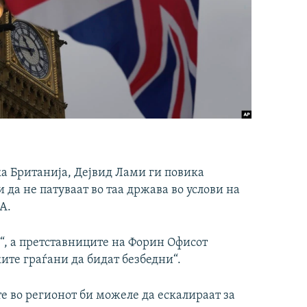
а Британија, Дејвид Лами ги повика
 да не патуваат во таа држава во услови на
А.
а“, а претставниците на Форин Офисот
ите граѓани да бидат безбедни“.
 во регионот би можеле да ескалираат за