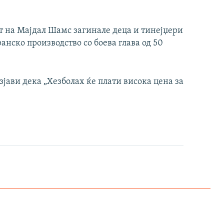
т на Мајдал Шамс загинале деца и тинејџери
анско производство со боева глава од 50
јави дека „Хезболах ќе плати висока цена за